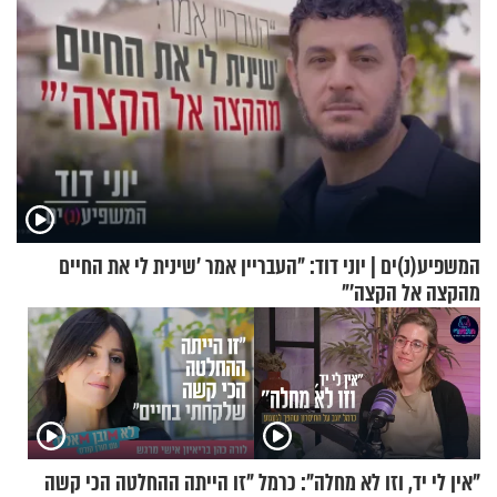
המשפיע(נ)ים | יוני דוד: "העבריין אמר 'שינית לי את החיים
מהקצה אל הקצה'"
"אין לי יד, וזו לא מחלה": כרמל
"זו הייתה ההחלטה הכי קשה