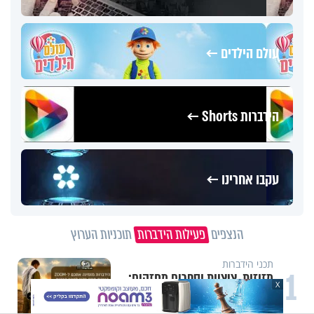
עולם הילדים ←
הידברות Shorts ←
עקבו אחרינו ←
הנצפים
פעילות הידברות
תוכניות הערוץ
תכני הידברות
1
מזוזות, ציציות וספרים מחזקים:
X
המיזם שיביא שמירה רוחנית לאלפי
חיילי צה"ל