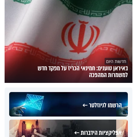
חדשות היום
באיראן טוענים: חמינאי הכריז על מפקד חדש
למשמרות המהפכה
הרשמו לניוזלטר ←
אפליקציות הידברות ←