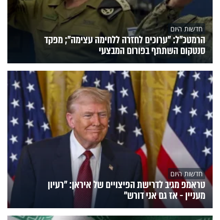
חדשות היום
הרמטכ״ל: "ערוכים לחזרה ללחימה עצימה"; מפקד
סנטקום השתתף בפורום המבצעי
חדשות היום
טראמפ מגיב לדרישת הפיצויים של איראן: "רעיון
מעניין - אז גם אני דורש"