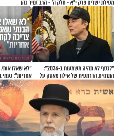
מסילת ישרים פרק י"א - חלק ה’ - הרב זמיר כהן
"לכסף לא תהיה משמעות ב-2036":
"לא שאלו אותי.
התחזית הדרמטית של אילון מאסק על
אחריות": נעמי ב
עתיד הכלכלה