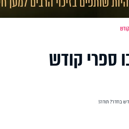
קודש
ו ספרי קודש
דש בחדר? תודה!