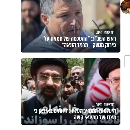
חדשות היום
ראש השב"כ: "ההסכמה של חמאס על
פירוק מנשק - תרגיל הונאה"
חדשות היום
היעלמות המנהיג העליון: דיווחים באיראן כי
מצבו של חמינאי קשה