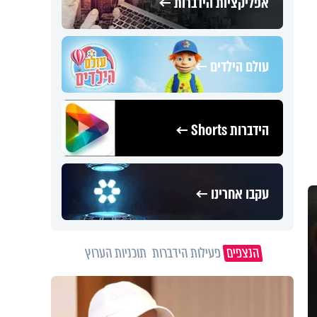
אפליקציות הידברות ←
עולם הילדים ←
הידברות Shorts ←
עקבו אחרינו ←
הנצפים
פעילות הידברות
תוכניות הערוץ