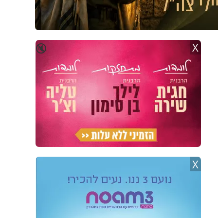
X
🔇
X