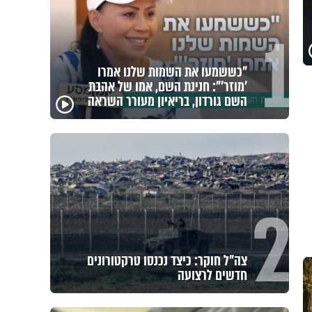
1
מזוזות, ציציות וספרים מחזקים:
המיזם שיביא שמירה רוחנית לאלפי
חיילי צה"ל
2
לזיווגים, שלום בית וישועות: המשדר
העולמי של ט"ו באב