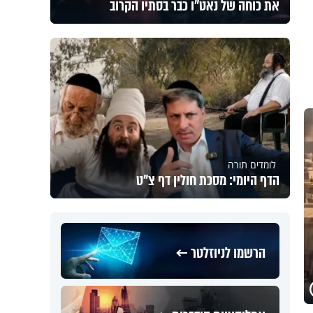
את כוחה של נאט"ו כבר בסתיו הקרוב
לומדים תורה
הדף היומי: מסכת חולין דף צ"ט
הרשמו לניוזלטר ←