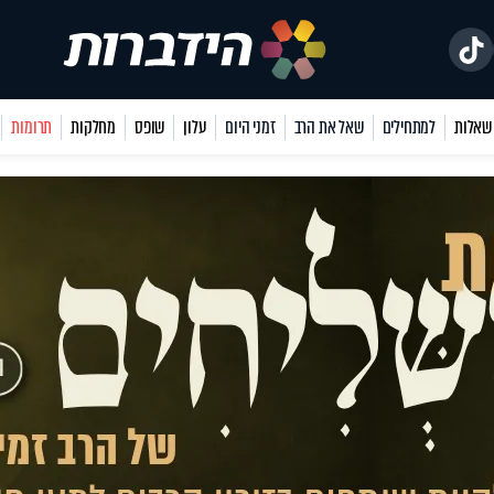
למתחילים
שאל את הרב
זמני היום
עלון
שופס
מחלקות
תרומות