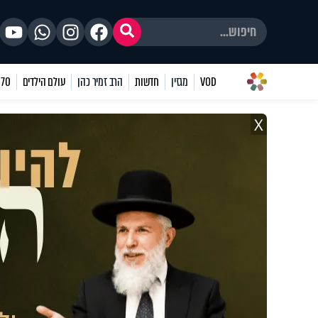
VOD
מגזין
חדשות
הרב זמיר כהן
עולם הילדים
70 שאלות
X