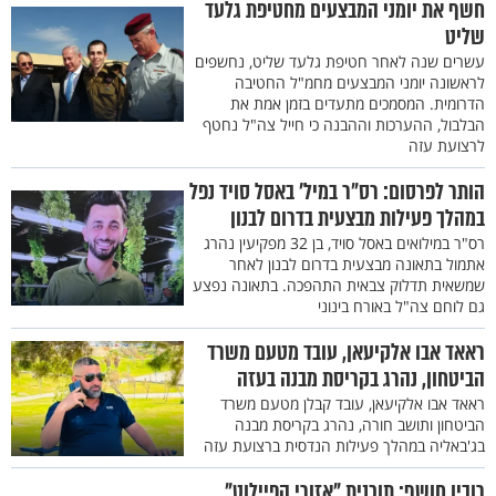
חשף את יומני המבצעים מחטיפת גלעד
שליט
עשרים שנה לאחר חטיפת גלעד שליט, נחשפים
לראשונה יומני המבצעים מחמ"ל החטיבה
הדרומית. המסמכים מתעדים בזמן אמת את
הבלבול, ההערכות וההבנה כי חייל צה"ל נחטף
לרצועת עזה
הותר לפרסום: רס״ר במיל׳ באסל סויד נפל
במהלך פעילות מבצעית בדרום לבנון
רס"ר במילואים באסל סויד, בן 32 מפקיעין נהרג
אתמול בתאונה מבצעית בדרום לבנון לאחר
שמשאית תדלוק צבאית התהפכה. בתאונה נפצע
גם לוחם צה"ל באורח בינוני
ראאד אבו אלקיעאן, עובד מטעם משרד
הביטחון, נהרג בקריסת מבנה בעזה
ראאד אבו אלקיעאן, עובד קבלן מטעם משרד
הביטחון ותושב חורה, נהרג בקריסת מבנה
בג'באליה במהלך פעילות הנדסית ברצועת עזה
רוביו חושף: תוכנית "אזורי הפיילוט"