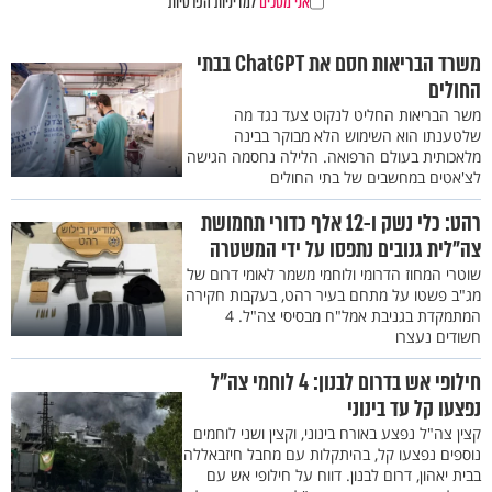
אני מסכים
למדיניות הפרטיות
משרד הבריאות חסם את ChatGPT בבתי
החולים
משר הבריאות החליט לנקוט צעד נגד מה
שלטענתו הוא השימוש הלא מבוקר בבינה
מלאכותית בעולם הרפואה. הלילה נחסמה הגישה
לצ'אטים במחשבים של בתי החולים
רהט: כלי נשק ו-12 אלף כדורי תחמושת
צה"לית גנובים נתפסו על ידי המשטרה
שוטרי המחוז הדרומי ולוחמי משמר לאומי דרום של
מג"ב פשטו על מתחם בעיר רהט, בעקבות חקירה
המתמקדת בגניבת אמל"ח מבסיסי צה"ל. 4
חשודים נעצרו
חילופי אש בדרום לבנון: 4 לוחמי צה"ל
נפצעו קל עד בינוני
קצין צה"ל נפצע באורח בינוני, וקצין ושני לוחמים
נוספים נפצעו קל, בהיתקלות עם מחבל חיזבאללה
בבית יאהון, דרום לבנון. דווח על חילופי אש עם