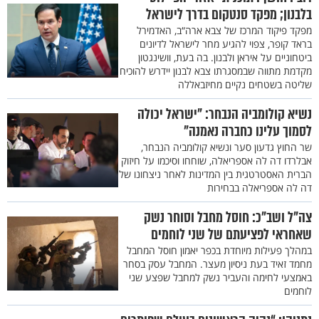
בלבנון; מפקד סנטקום בדרך לישראל
מפקד פיקוד המרכז של צבא ארה“ב, האדמירל
בראד קופר, צפוי להגיע מחר לישראל לדיונים
ביטחוניים על איראן ולבנון. בה בעת, וושינגטון
מקדמת מתווה שבמסגרתו צבא לבנון יידרש להוכיח
שליטה בשטחים נקיים מחיזבאללה
נשיא קולומביה הנבחר: "ישראל יכולה
לסמוך עלינו כחברה נאמנה"
שר החוץ גדעון סער ונשיא קולומביה הנבחר,
אבלרדו דה לה אספריאלה, שוחחו וסיכמו על חיזוק
הברית האסטרטגית בין המדינות לאחר ניצחונו של
דה לה אספריאלה בבחירות
צה"ל ושב"כ: חוסל מחבל וסוחר נשק
שאחראי לפציעתם של שני לוחמים
במהלך פעילות מיוחדת בכפר יאמון חוסל המחבל
מחמד זאיד בעת ניסיון מעצר. המחבל עסק בסחר
באמצעי לחימה והעביר נשק למחבל שפצע שני
לוחמים