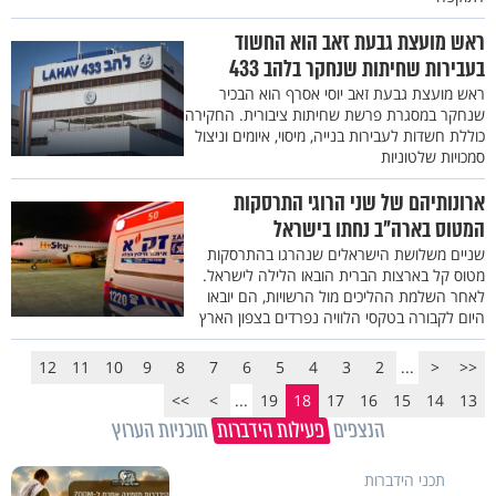
ראש מועצת גבעת זאב הוא החשוד
בעבירות שחיתות שנחקר בלהב 433
ראש מועצת גבעת זאב יוסי אסרף הוא הבכיר
שנחקר במסגרת פרשת שחיתות ציבורית. החקירה
כוללת חשדות לעבירות בנייה, מיסוי, איומים וניצול
סמכויות שלטוניות
ארונותיהם של שני הרוגי התרסקות
המטוס בארה"ב נחתו בישראל
שניים משלושת הישראלים שנהרגו בהתרסקות
מטוס קל בארצות הברית הובאו הלילה לישראל.
לאחר השלמת ההליכים מול הרשויות, הם יובאו
היום לקבורה בטקסי הלוויה נפרדים בצפון הארץ
12
11
10
9
8
7
6
5
4
3
2
...
<
<<
>>
>
...
19
18
17
16
15
14
13
הנצפים
פעילות הידברות
תוכניות הערוץ
תכני הידברות