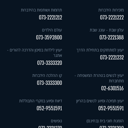
מזכירות הידברות
תרומות ושותפות בהידברות
073-2221212
073-2221222
עלון שבת - עונג שבת
עולם הילדים
073-3592800
073-2221388
יעוץ למתחזקים בתחילת הדרך
יעוץ לילדות בסיכון והדרכה להורים -
אתגר
073-2221232
073-3333320
יעוץ לנשים בטהרת המשפחה -
קו ההלכה הידברות
מתחברות
073-3333300
02-6301516
יעוץ תמיכה וסיוע לנשים בהריון
דיווח וסיוע במקרי התבוללות
052-9551591
052-9551591
הזמנת חוגי בית (בחינם)
נופשים