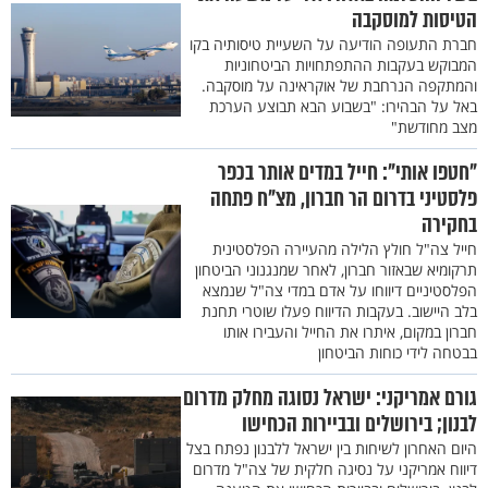
הטיסות למוסקבה
חברת התעופה הודיעה על השעיית טיסותיה בקו
המבוקש בעקבות ההתפתחויות הביטחוניות
והמתקפה הנרחבת של אוקראינה על מוסקבה.
באל על הבהירו: "בשבוע הבא תבוצע הערכת
מצב מחודשת"
"חטפו אותי": חייל במדים אותר בכפר
פלסטיני בדרום הר חברון, מצ"ח פתחה
בחקירה
חייל צה"ל חולץ הלילה מהעיירה הפלסטינית
תרקומיא שבאזור חברון, לאחר שמנגנוני הביטחון
הפלסטיניים דיווחו על אדם במדי צה"ל שנמצא
בלב היישוב. בעקבות הדיווח פעלו שוטרי תחנת
חברון במקום, איתרו את החייל והעבירו אותו
בבטחה לידי כוחות הביטחון
גורם אמריקני: ישראל נסוגה מחלק מדרום
לבנון; בירושלים ובביירות הכחישו
היום האחרון לשיחות בין ישראל ללבנון נפתח בצל
דיווח אמריקני על נסיגה חלקית של צה"ל מדרום