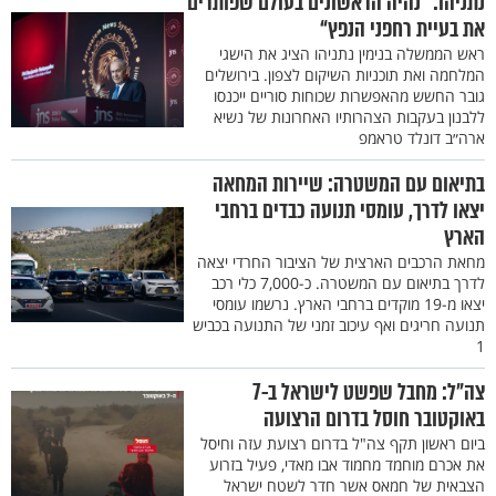
נתניהו: “נהיה הראשונים בעולם שפותרים
את בעיית רחפני הנפץ“
ראש הממשלה בנימין נתניהו הציג את הישגי
המלחמה ואת תוכניות השיקום לצפון. בירושלים
גובר החשש מהאפשרות שכוחות סוריים ייכנסו
ללבנון בעקבות הצהרותיו האחרונות של נשיא
ארה״ב דונלד טראמפ
בתיאום עם המשטרה: שיירות המחאה
יצאו לדרך, עומסי תנועה כבדים ברחבי
הארץ
מחאת הרכבים הארצית של הציבור החרדי יצאה
לדרך בתיאום עם המשטרה. כ-7,000 כלי רכב
יצאו מ-19 מוקדים ברחבי הארץ. נרשמו עומסי
תנועה חריגים ואף עיכוב זמני של התנועה בכביש
1
צה״ל: מחבל שפשט לישראל ב-7
באוקטובר חוסל בדרום הרצועה
ביום ראשון תקף צה"ל בדרום רצועת עזה וחיסל
את אכרם מוחמד מחמוד אבו מאדי, פעיל בזרוע
הצבאית של חמאס אשר חדר לשטח ישראל