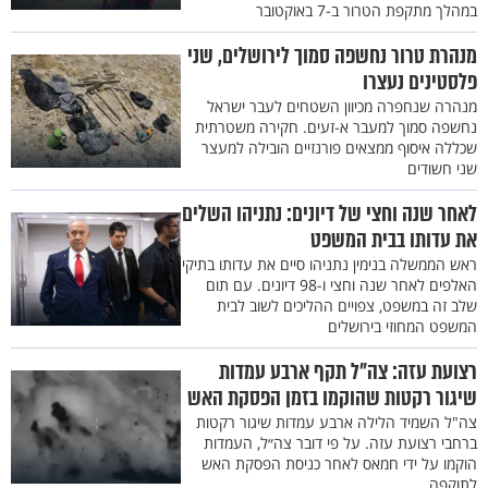
במהלך מתקפת הטרור ב-7 באוקטובר
מנהרת טרור נחשפה סמוך לירושלים, שני
פלסטינים נעצרו
מנהרה שנחפרה מכיוון השטחים לעבר ישראל
נחשפה סמוך למעבר א-זעים. חקירה משטרתית
שכללה איסוף ממצאים פורנזיים הובילה למעצר
שני חשודים
לאחר שנה וחצי של דיונים: נתניהו השלים
את עדותו בבית המשפט
ראש הממשלה בנימין נתניהו סיים את עדותו בתיקי
האלפים לאחר שנה וחצי ו-98 דיונים. עם תום
שלב זה במשפט, צפויים ההליכים לשוב לבית
המשפט המחוזי בירושלים
רצועת עזה: צה"ל תקף ארבע עמדות
שיגור רקטות שהוקמו בזמן הפסקת האש
צה"ל השמיד הלילה ארבע עמדות שיגור רקטות
ברחבי רצועת עזה. על פי דובר צה״ל, העמדות
הוקמו על ידי חמאס לאחר כניסת הפסקת האש
לתוקפה