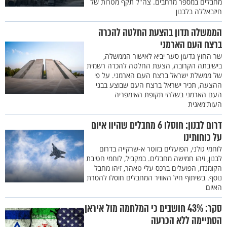
מחבלים במספר מרחבים. צה"ל תקף מטרות של
חיזבאללה בלבנון
הממשלה תדון בהצעת החלטה להכרה
ברצח העם הארמני
שר החוץ גדעון סער יביא לאישור הממשלה,
בישיבתה הקרובה, הצעת החלטה להכרה רשמית
של ממשלת ישראל ברצח העם הארמני. על פי
ההצעה, תכיר ישראל ברצח העם שבוצע בבני
העם הארמני בשלהי תקופת האימפריה
העות'מאנית
דרום לבנון: חוסלו 6 מחבלים שהיוו איום
על כוחותינו
לוחמי גולני, הפועלים בזוטר א-שרקייה בדרום
לבנון, זיהו חמישה מחבלים. במקביל, לוחמי חטיבת
הקומנדו, הפועלים ברכס עלי טאהר, זיהו מחבל
נוסף. בשיתוף חיל האוויר המחבלים חוסלו להסרת
האיום
סקר: 43% חושבים כי המלחמה מול איראן
הסתיימה ללא הכרעה