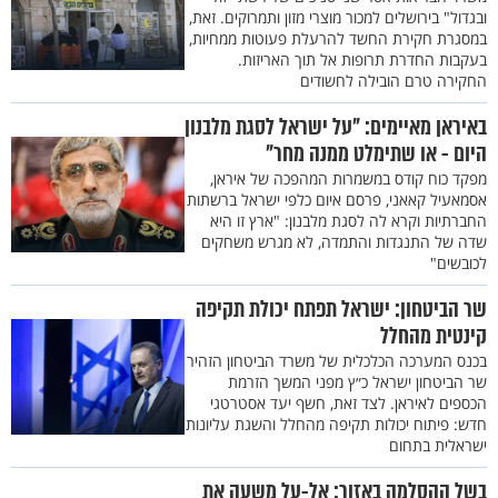
ובגדול" בירושלים למכור מוצרי מזון ותמרוקים. זאת,
במסגרת חקירת החשד להרעלת פעוטות ממחיות,
בעקבות החדרת תרופות אל תוך האריזות.
החקירה טרם הובילה לחשודים
באיראן מאיימים: ”על ישראל לסגת מלבנון
היום - או שתימלט ממנה מחר"
מפקד כוח קודס במשמרות המהפכה של איראן,
אסמאעיל קאאני, פרסם איום כלפי ישראל ברשתות
החברתיות וקרא לה לסגת מלבנון: "ארץ זו היא
שדה של התנגדות והתמדה, לא מגרש משחקים
לכובשים"
שר הביטחון: ישראל תפתח יכולת תקיפה
קינטית מהחלל
בכנס המערכה הכלכלית של משרד הביטחון הזהיר
שר הביטחון ישראל כ״ץ מפני המשך הזרמת
הכספים לאיראן. לצד זאת, חשף יעד אסטרטגי
חדש: פיתוח יכולות תקיפה מהחלל והשגת עליונות
ישראלית בתחום
בשל ההסלמה באזור: אל-על משעה את