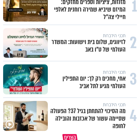
1
מזוזות, ציציות וספרים מחזקים:
המיזם שיביא שמירה רוחנית לאלפי
חיילי צה"ל
2
תכני הידברות
לזיווגים, שלום בית וישועות: המשדר
העולמי של ט"ו באב
3
תכני הידברות
אחי, מחכים רק לך: יום התפילין
העולמי מגיע לתל אביב
תכני הידברות
4
מה הסיכוי להתחתן בגיל 37? הפעולה
שסיימה עשור של אכזבות והובילה
לחופה
הבן שלך לא מרגיש כלום, אין לך מה
סגולה שתעזור לכם למתן את הרי
קצרים
לטרוח - הרב ירון יצחקוב
בבית