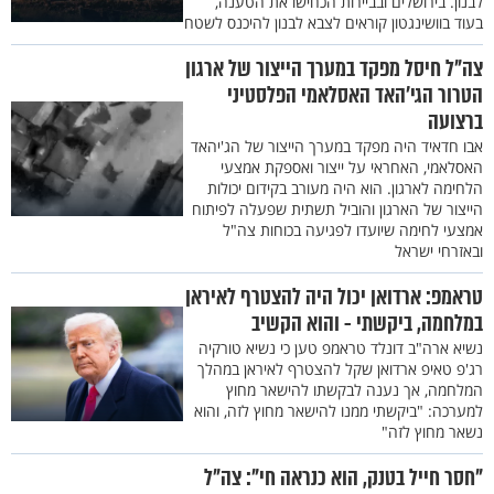
לבנון. בירושלים ובביירות הכחישו את הטענה,
בעוד בוושינגטון קוראים לצבא לבנון להיכנס לשטח
צה"ל חיסל מפקד במערך הייצור של ארגון
הטרור הגי׳האד האסלאמי הפלסטיני
ברצועה
אבו חדאיד היה מפקד במערך הייצור של הג'יהאד
האסלאמי, האחראי על ייצור ואספקת אמצעי
הלחימה לארגון. הוא היה מעורב בקידום יכולות
הייצור של הארגון והוביל תשתית שפעלה לפיתוח
אמצעי לחימה שיועדו לפגיעה בכוחות צה"ל
ובאזרחי ישראל
טראמפ: ארדואן יכול היה להצטרף לאיראן
במלחמה, ביקשתי - והוא הקשיב
נשיא ארה"ב דונלד טראמפ טען כי נשיא טורקיה
רג'פ טאיפ ארדואן שקל להצטרף לאיראן במהלך
המלחמה, אך נענה לבקשתו להישאר מחוץ
למערכה: "ביקשתי ממנו להישאר מחוץ לזה, והוא
נשאר מחוץ לזה"
"חסר חייל בטנק, הוא כנראה חי": צה״ל