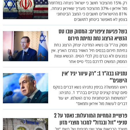
רק 15% מהציבור חושב כי ישראל ניצחה במלחמה
מול איראן ו-37% מהציבור מעריך שאיראן ניצחה.
81% מהישראלים חושבים כי המצב הביטחוני
בצפון לא מאפשר ביטחון לתושבים
בשל פגיעת ציפורים: המסוק שבו טס
הנשיא הרצוג נחת נחיתת חירום
מסוק צה"ל ובו נשיא המדינה יצחק הרצוג נחת
נחיתת חירום בבסיס חיל האוויר במרכז הארץ. אין
נפגעים ולא נגרם נזק לכלי הטיס. הנשיא וצוות
המסוק המשיכו לדרכם בכלי טייס אחר
נתניהו בבה״ד 1: "רק עיוור יגיד ׳אין
הישגים׳"
ראש הממשלה בנימין נתניהו נשא דברים בטקס
סיום קורס קצינים קרביים בבה"ד 1. נתניהו:
"המשימות הביטחוניות טרם הושלמו. יש עוד
דברים לעשות מול איראן וחמאס"
פרשיית המחיות המורעלות: נאסר על 2
סניפי "זול ובגדול" למכור מוצרי מזון
משרד הבריאות אסר שני סניפים של רשת "זול