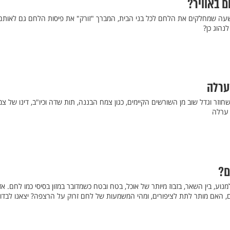
 באוויר?
שעה שמחלקים את הלחם לכל בני הבית, המברך "זורק" את פיסות הלחם גם לאותם
לנהוג כן?
ערלה
וזר וגדל שוב מן השורשים הקיימים, כגון צמח הבננה, תות שדה וכיו"ב, דינו של צ
י ערלה
ם?
וע, בין השאר, בזבוז מיותר של אוכל, בטח ובטח כשמדובר במזון בסיסי כמו לחם. אז
 האם מותר לתת לציפורים, ומהי המשמעות של לחם זרוק על הרצפה? יצאנו לבדו