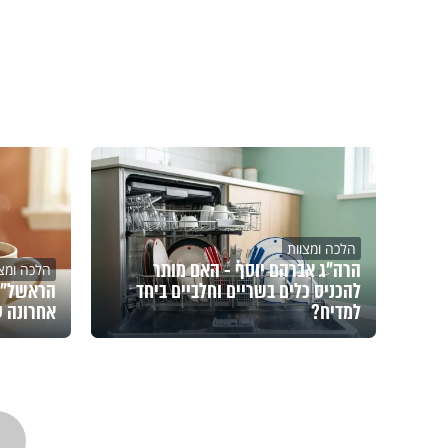
הלכה ומצוות
הרה"ג אברהם יוסף - האם מותר
הלכה ומצו
להכניס כלים בשריים וחלביים ביחד
הראשל"צ 
למדיח?
אחרונה 