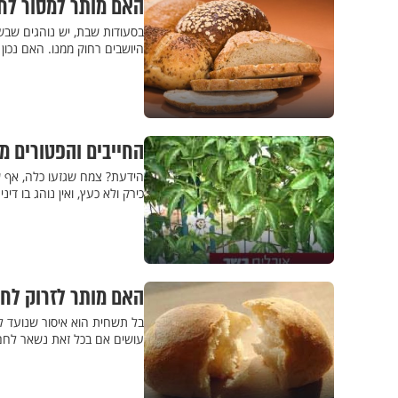
האם מותר למסור לחם
בסעודות שבת, יש נוהגים שב
היושבים רחוק ממנו. האם נכון 
החייבים והפטורים מ
הידעת? צמח שגזעו כלה, אף שח
כירק ולא כעץ, ואין נוהג בו דינ
האם מותר לזרוק לח
בל תשחית הוא איסור שנועד למנ
עושים אם בכל זאת נשאר לחם,