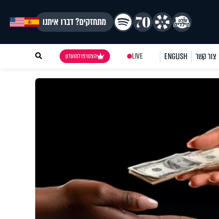
מתחזקים? דברו איתנו
צור קשר
ENGLISH
LIVE
הצטרפו למועדון