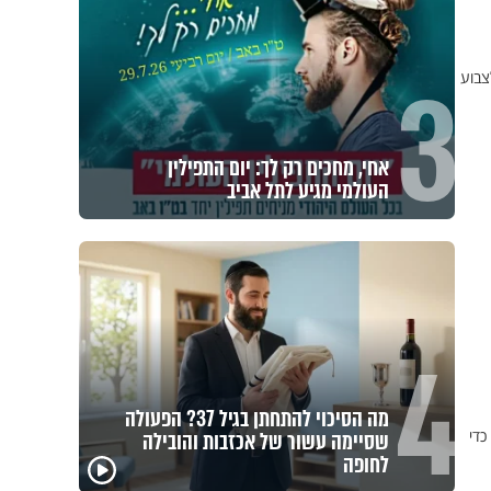
3
צבוע
אחי, מחכים רק לך: יום התפילין
העולמי מגיע לתל אביב
4
מה הסיכוי להתחתן בגיל 37? הפעולה
כדי
שסיימה עשור של אכזבות והובילה
לחופה