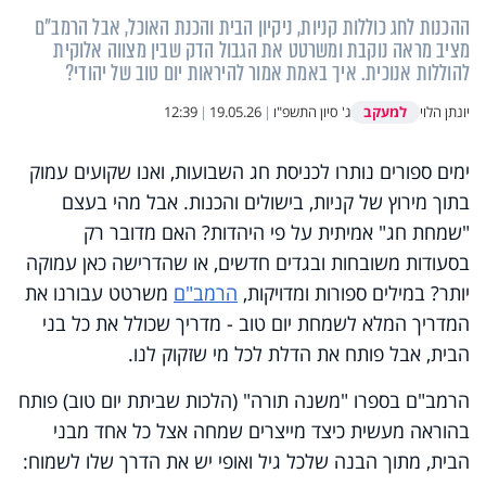
ההכנות לחג כוללות קניות, ניקיון הבית והכנת האוכל, אבל הרמב"ם
מציב מראה נוקבת ומשרטט את הגבול הדק שבין מצווה אלוקית
להוללות אנוכית. איך באמת אמור להיראות יום טוב של יהודי?
למעקב
יונתן הלוי
ג' סיון התשפ"ו
|
19.05.26
|
12:39
ימים ספורים נותרו לכניסת חג השבועות, ואנו שקועים עמוק
בתוך מירוץ של קניות, בישולים והכנות. אבל מהי בעצם
"שמחת חג" אמיתית על פי היהדות? האם מדובר רק
בסעודות משובחות ובגדים חדשים, או שהדרישה כאן עמוקה
יותר? במילים ספורות ומדויקות,
הרמב"ם
משרטט עבורנו את
המדריך המלא לשמחת יום טוב - מדריך שכולל את כל בני
הבית, אבל פותח את הדלת לכל מי שזקוק לנו.
הרמב"ם בספרו "משנה תורה" (הלכות שביתת יום טוב) פותח
בהוראה מעשית כיצד מייצרים שמחה אצל כל אחד מבני
הבית, מתוך הבנה שלכל גיל ואופי יש את הדרך שלו לשמוח: