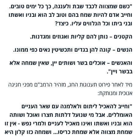
"כשם שמצווה לכבד שבת ולענגה, כך כל ימים טובים.
וחייב אדם להיות שמח בהם וטוב לב הוא ובניו ואשתו
ובני ביתו וכל הנלווים עליו. כיצד?
הקטנים – נותן להם קליות ואגוזים ומגדנות.
הנשים – קונה להן בגדים ותכשיטין נאים כפי ממונו.
והאנשים – אוכלים בשר ושותים יין, שאין שמחה אלא
בבשר ויין".
מיד לאחר פירוט תענוגות החג, מזהיר הרמב"ם מפני חגיגה
אנוכית ומנותקת:
"וחייב להאכיל ליתום ולאלמנה עם שאר העניים
האומללים. אבל מי שנועל דלתות חצרו ואוכל ושותה
הוא ובניו ואשתו ואינו מאכיל לעניים ולמרי נפש - אין זו
שמחת מצווה אלא שמחת כריסו... ו
שמחה כזו קלון היא