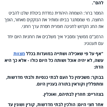
להם"
.
המסר ברור: השמחה היהודית נמדדת ביכולת שלנו להביט
החוצה. מי שמסתגר בביתו ומותיר את הנזקקים מאחור, הופך
את החג הקדוש לחגיגה חומרית חסרת ערך רוחני.
הרמב"ם ממשיך ומסביר איך משלבים את רוחניות היום יחד
עם תענוגיו:
"אף על פי שאכילה ושתייה במועדות בכלל
מצוות
עשה, לא יהיה אוכל ושותה כל היום כולו - אלא כך היא
הדת:
בבוקר: משכימין כל העם לבתי כנסיות ולבתי מדרשות,
ומתפללין וקוראין בתורה בעניין היום.
בצהריים: חוזרין לבתיהם, ואוכלין.
אחר חצי היום: הולכין לבתי מדרשות, קורין ושונין עד