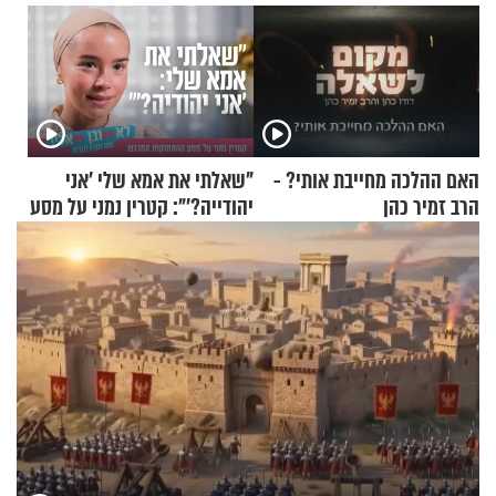
האם ההלכה מחייבת אותי? -
"שאלתי את אמא שלי 'אני
הרב זמיר כהן
יהודייה?'": קטרין נמני על מסע
ההתחזקות המרגש