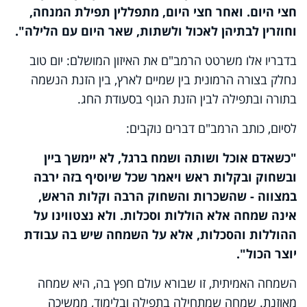
חצי היום. ואחר חצי היום, מתפללין תפילת המנחה,
וחוזרין לבתיהן לאכול ולשתות, שאר היום עם הלילה".
בדבריו אלו משרטט הרמב"ם את האיזון המושלם: יום טוב
נחלק בצורה הרמונית בין שמיים לארץ, בין הזנת הנשמה
בתורה ובתפילה לבין הזנת הגוף בסעודת החג.
לסיום, כותב הרמב"ם דברים נוקבים:
"כשאדם אוכל ושותה ושמח ברגל, לא יימשך ביין
ובשחוק ובקלות ראש ויאמר שכל שיוסיף בזה ירבה
במצווה - שהשכרות והשחוק הרבה וקלות הראש,
אינה שמחה אלא הוללות וסכלות. ולא נצטווינו על
ההוללות והסכלות, אלא על השמחה שיש בה עבודת
יוצר הכול".
השמחה האמיתית, זו שבורא עולם חפץ בה, היא שמחה
מאוזנת. שמחה שמתחילה בתפילה ובלימוד, ממשיכה