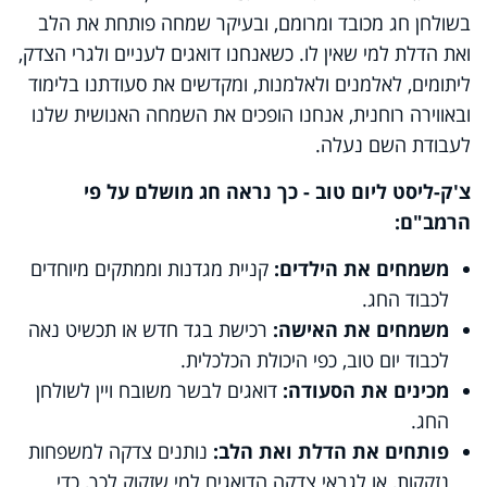
בשולחן חג מכובד ומרומם, ובעיקר שמחה פותחת את הלב
ואת הדלת למי שאין לו. כשאנחנו דואגים לעניים ולגרי הצדק,
ליתומים, לאלמנים ולאלמנות, ומקדשים את סעודתנו בלימוד
ובאווירה רוחנית, אנחנו הופכים את השמחה האנושית שלנו
לעבודת השם נעלה.
צ'ק-ליסט ליום טוב - כך נראה חג מושלם על פי
הרמב"ם:
משמחים את הילדים:
קניית מגדנות וממתקים מיוחדים
לכבוד החג.
משמחים את האישה:
רכישת בגד חדש או תכשיט נאה
לכבוד יום טוב, כפי היכולת הכלכלית.
מכינים את הסעודה:
דואגים לבשר משובח ויין לשולחן
החג.
פותחים את הדלת ואת הלב:
נותנים צדקה למשפחות
נזקקות, או לגבאי צדקה הדואגים למי שזקוק לכך, כדי