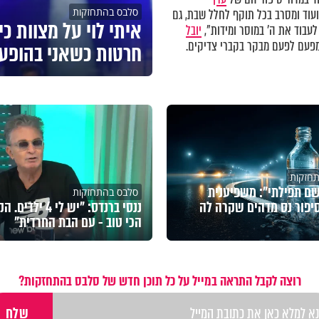
סלבס בהתחזקות
וד ומסרב בכל תוקף לחלל שבת, גם
איתי לוי על מצוות כי
לעבוד את ה' במוסר ומידות",
יובל
עם לפעם מבקר בקברי צדיקים.
חרטות כשאני בהופע
חזקות
ם תפילתי": משפיענית
סלבס בהתחזקות
יפור נס מדהים שקרה לה
ננסי ברנדס: "יש לי 4 ילד
הכי טוב - עם הבת החרדית"
רוצה לקבל התראה במייל על כל תוכן חדש של סלבס בהתחזקות?