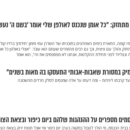
 מתחזק: "כל אומן שנכנס לאולפן שלי אומר ’בשם ה’ נע
ו קומה, התארח בימים האחרונים בתוכניתו של השדרן עמי מימון 'חידודון' ברדיו קול
חזק והולך עם ציצית, וכך גם רבים מהזמרים שעמם הוא עובד. "אצלי באולפן כל אומ
נצליח' לפני תחילת ההקלטות, אנחנו לא מפספסים את זה", הוא אומר
עמיק במסורת שאבות-אבותי התעסקו בה מאות בשנים"
ש על קרבתו ליהדות – ומה דעתו על אלה שמנסים לסלק חרדים מהשכונה
מים מספרים על ההנהגות שלהם ביום כיפור ובצאת הצו
בבית הכנסת, מי הולך לטבול במקווה בערב יום כיפור ומי אוכל תפוח ירוק בצאת הצו