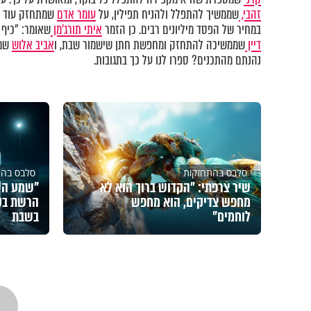
זהבי,
שממשיך להתפלל ולהניח תפילין, על
עומר אדם
שמתחזק עוד וע
במחיר של הפסד מיליונים רבים. כן הזמר
איתי תורג'מן
שאומר: "כיף 
דיין
שממשיכה להתחזק ומחפשת חתן שישמור שבת, ו
אביב אלוש
שמפ
נהנתם מהתכנים? ספרו לנו על כך בתגובות.
סלבס בהתחזקות
סלבס בהת
שיר צרפתי: "הקדוש ברוך הוא לא
"שמע הש
מחפש צדיקים, הוא מחפש
הרשת בס
לוחמים"
בשבת