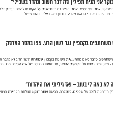
בוקר אני מניח תפילין וזה דבר חשוב ונהדר בשבילי"
'ידיעות אחרונות' מספר הזמר והיוצר רמי קלינשטיין על הקפדתו להניח תפילין וללמ
פר מה עומד מאחורי הדואט שלו עם יונתן רזאל באלבום החדש שלו
משתתפים בקמפיין נגד לשון הרע. צפו במסר המחזק
תתפים סלבריטאים מהתעשיות השונות בקמפיין שכותרתו 'לשון הרע לא מדבר אלי
 - מצטלמים בימים אלו לקמפיין החשוב, פרי יוזמתו הברוכה של איש עסקים מבני בר
לא באה לי בטוב – ואז גיליתי את היהדות"
ה רק הזדמנות לרכב על אופניים. כשבגרה, הביאה אותה דווקא הצלחת הקריירה המוזי