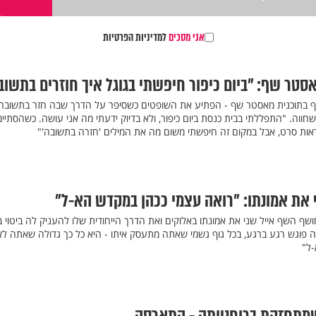
אני מסכים
למדיניות הפרטיות
טר שף: "ביום כיפור חיפשתי בגוגל איך חוזרים בתשו
בתוכנית מאסטר שף - הפתיע את השופטים כשסיפר על הדרך שבה חזר בתשובה 
ווה. "התפללתי בבית כנסת ביום כיפור, ולא בדיוק ידעתי מה אני עושה. כשהסתיי
ראות סרט, אבל במקום זה חיפשתי משום מה את המילים 'חזרה בתשובה'"
את אמונתו: "רואה עצמי ככהן במקדש הא-ל"
ושף השף אייל שני את אמונתו באלוקים ואת הדרך הייחודית שלו להעניק לה ביטוי בח
פוגש רגע ברגע, בכל גוף גשמי שאתה מתעסק איתו - היא כל כך גדולה שאתה לא 
-ל"