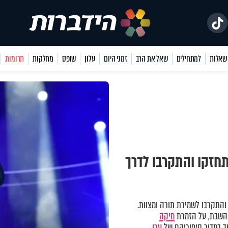
למתחילים
שאל את הרב
זמני היום
עלון
שופס
מחלקות
תרומות
חזקו והתקרבו לדרך
התקרבו לשמירת תורה ומצוות.
השבת, על הזמרת
מיקה
ד במדור סיפוריהם של
ערן