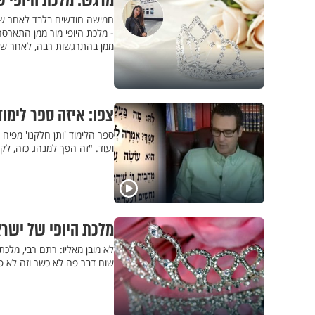
מרגש: מלכת היופי 
חמישה חודשים בלבד לאחר שהת
- מלכת היופי מור ממן התארס
ממן בהתרגשות רבה, לאחר שא
צפו: איזה ספר לימו
ספר הלימוד 'ותן חלקנו' מפיח ר
ועוד. "זה הפך למנהג כזה, לקו
מלכת היופי של ישר
לא מובן מאליו: רתם רבי, מלכ
שום דבר פה לא כשר וזה לא פש