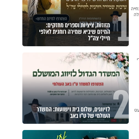
1
חייה
לה
מזוזות, ציציות וספרים מחזקים:
המיזם שיביא שמירה רוחנית לאלפי
חיילי צה"ל
י
2
לזיווגים, שלום בית וישועות: המשדר
עט
העולמי של ט"ו באב