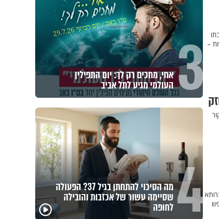
3
תו
ת –
אחי, מחכים רק לך: יום התפילין
העולמי מגיע לתל אביב
זק
ור
4
מה הסיכוי להתחתן בגיל 37? הפעולה
רותא
שסיימה עשור של אכזבות והובילה
פש
לחופה
באיזה ארץ לומדים יותר