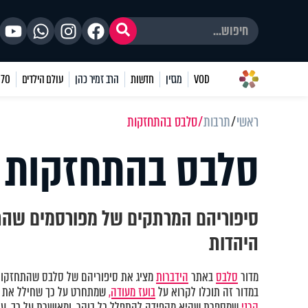
VOD
מגזין
חדשות
הרב זמיר כהן
עולם הילדים
70 שאלות
ראשי
תרבות
סלבס בהתחזקות
סלבס בהתחזקות
סיפוריהם המרתקים של מפורסמים שהת
היהדות
מדור
סלבס
באתר
הידברות
מציג את סיפוריהם של סלבס שהתחזקו ו
במדור זה תוכלו לקרוא על
בועז מעודה,
שמתחרט על כך שחילל את 
קרני
שמספרת שהיא מקפידה להתפלל כל בוקר, ומאושרת על כך. עו