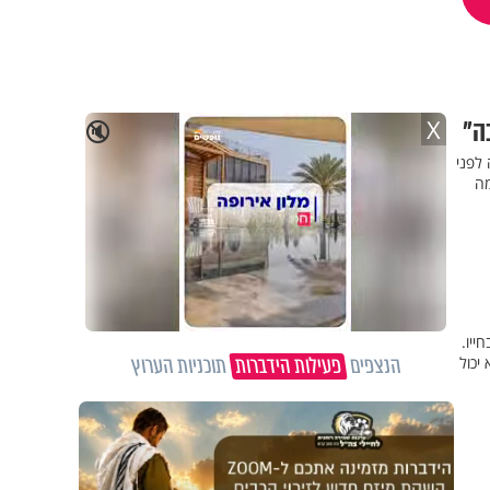
בה"
X
🔇
לפני
מה
ייו.
הנצפים
פעילות הידברות
תוכניות הערוץ
יכול