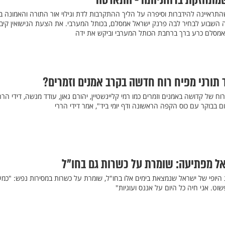
שמתחזקת ברוחניותה - התארסה
ראיינה להידברות וסיפרה על הליך ההתקרבות לדת וגילוי אור התורה והאמונה ב
ה השבוע לבחיר לבה פרנק ישראל אמסלם, בכותל המערבי. את הצעת הנישואין קיב
מסלם כרע ברך ברחבת הכותל המערבי וביקש את ידה
ד תורני מפיח רוח חדשה בקרב אמנים וזמרים?
וח של קדושה באמנים וזמרים כמו רמי קליינשטיין, יהורם גאון, עודד מנשה, דידי הרר
ם בבוקר עם כוס הקפה הראשונה ודף יומי ביד", אמר דידי הררי
אל מפתיעה: שומרת על כשרות גם בחו"ל
ת היופי של ישראל שנמצאת בימים אלו בחו"ל, שומרת על כשרות במסירות נפש: "כמ
וט. אני חיה כל היום על אננס ועוגיות"