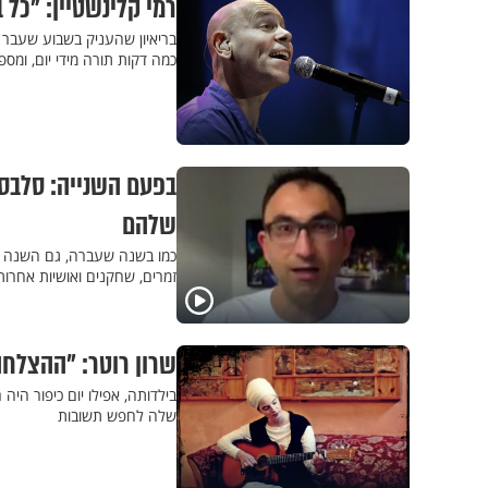
רמי קלינשטיין: "כל 
בריאיון שהעניק בשבוע שעבר ל
כמה דקות תורה מידי יום, ומס
בפעם השנייה: סלבס 
שלהם
כמו בשנה שעברה, גם השנה מש
זמרים, שחקנים ואושיות אחרות
שרון רוטר: "ההצלחה 
בילדותה, אפילו יום כיפור הי
שלה לחפש תשובות