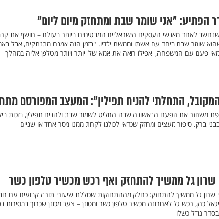
ר הפתיע: "אני שומר שבת ומתחזק מיום ליום"
 שנחשב לאחד מאנשי העסקים הישראליים המבטיחים ביותר בעולם – חושף את קרב
 שהוא שומר שבת ביחד עם אשתו וחמשת ילדיו. "בזמן הזה אמנם מתנתקים, אבל באמ
 מאי פעם עם המשפחה, ואפילו רואה את אמא שלי יותר ויותר מטלפן אליה במהלך
המקובל, התחלתי להניח תפילין": המעצב המפורסם מתח
ת משחזר את הפעם הראשונה שבה החליט לשמור שבת ולהניח תפילין, בזכות ביק
ני ברק. סיפור מעצים ומחזק שכדאי לכולנו לקחת ממנו מסר אחד או שניים
: שרון גל ממשיך להתחזק ואף רכש מכשיר טלפון כשר
 שרון גל ממשיך להתחזק: כחלק מההתחזקות שכוללת שיעורי תורה קבועים עם חב
יגאל כהן, רכש גל לאחרונה מכשיר טלפון כשר ומסונן – צעד מכונן שכרוך במסירות נ
סדר גודל כשלו