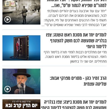
למהר"ם שפירא לגמור ש"ס", ואז...
"יחד עם עוד ארבעה נערים יהודיים הושלכתי
לבור, כשהנאצים מכוונים את רוביהם לעברנו.
חשתי כי אלו הרגעים האחרונים של חיי, וזעקתי:
'אבל הבטחתי לרבי מאיר שפירא שאסיים ש"ס'"...
לומדים יחד את מסכת ראש השנה: צפו
בגלריה שתעשה לכם חשק להצטרף
ללימוד היומי
מדי יום מתלכדים רבבות לומדי תורה בלימוד הדף
היומי. הצטרפו אלינו בלימוד מסכת ראש השנה.
מתחילים: יום שני ה' בחשוון
הרב זמיר כהן - מסרים מפרקי אבות:
שליטה עצמית
לומדים יחד את מסכת ביצה: צפו בגלריה
שתעשה לכם חשק להצטרף ללימוד היומי