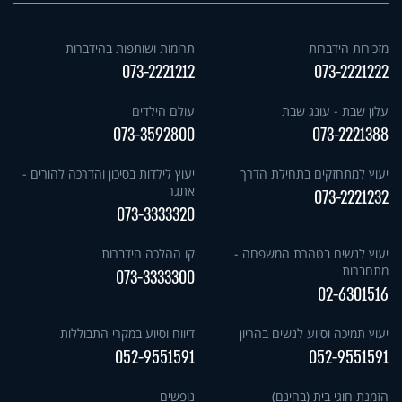
מזכירות הידברות
תרומות ושותפות בהידברות
073-2221212
073-2221222
עלון שבת - עונג שבת
עולם הילדים
073-3592800
073-2221388
יעוץ למתחזקים בתחילת הדרך
יעוץ לילדות בסיכון והדרכה להורים -
אתגר
073-2221232
073-3333320
יעוץ לנשים בטהרת המשפחה -
קו ההלכה הידברות
מתחברות
073-3333300
02-6301516
יעוץ תמיכה וסיוע לנשים בהריון
דיווח וסיוע במקרי התבוללות
052-9551591
052-9551591
הזמנת חוגי בית (בחינם)
נופשים