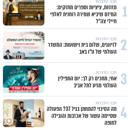
תכני הידברות
1
מזוזות, ציציות וספרים מחזקים:
המיזם שיביא שמירה רוחנית לאלפי
חיילי צה"ל
2
תכני הידברות
לזיווגים, שלום בית וישועות: המשדר
העולמי של ט"ו באב
3
תכני הידברות
אחי, מחכים רק לך: יום התפילין
העולמי מגיע לתל אביב
תכני הידברות
4
מה הסיכוי להתחתן בגיל 37? הפעולה
שסיימה עשור של אכזבות והובילה
לחופה
לפעמים המערכת מפספסת את הלב
מותר לנשוף על בוטנים כדי להעי