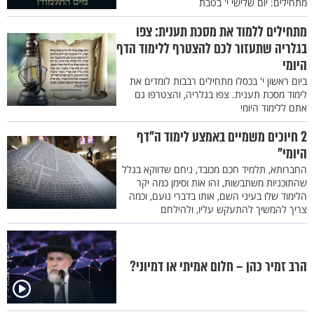
מתחילים: יום שלישי י' בטבת
מתחילים ללמוד את מסכת תענית: צפו
בגלריה שתעזור לכם להצטרף ללימוד הדף
היומי
ביום ראשון י' בכסלו מתחילים רבבות לומדים את
לימוד מסכת תענית. צפו בגלריה, והצטרפו גם
אתם ללימוד היומי
2 חיוכים משמיים באמצע לימוד ה"דף
היומי"
החברותא, תלמיד חכם מכובד, ניחם שדווקא בגלל
שהתוכניות משתבשות, זהו אות וסימן כמה יקר
הלימוד שלו בעיני השם, אותו בדברי נועם, וכמה
צריך להמשיך להתעקש עליו, ולהילחם
הרב זמיר כהן – חלום אמיתי או דמיוני?