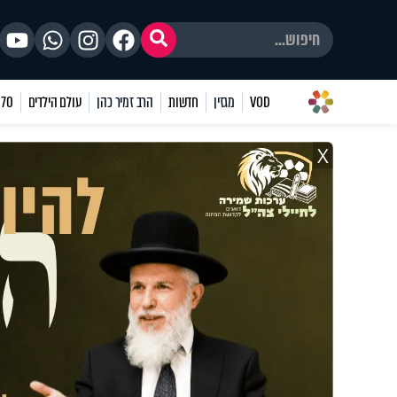
VOD
מגזין
חדשות
הרב זמיר כהן
עולם הילדים
70 שאלות
X