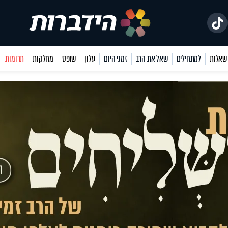
למתחילים
שאל את הרב
זמני היום
עלון
שופס
מחלקות
תרומות