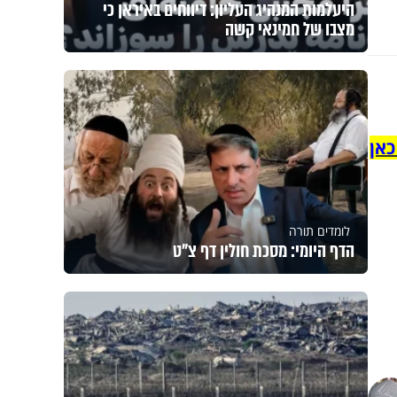
היעלמות המנהיג העליון: דיווחים באיראן כי
מצבו של חמינאי קשה
כאן
לומדים תורה
הדף היומי: מסכת חולין דף צ"ט