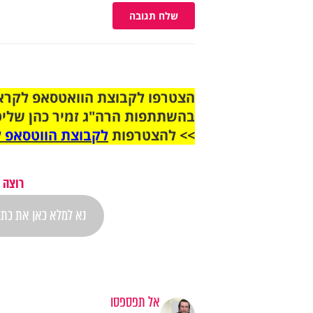
שלח תגובה
בהשתתפות הרה"ג זמיר כהן שליט
>> להצטרפות
לקבוצת הווטסאפ ל
רוצה 
אל תפספסו