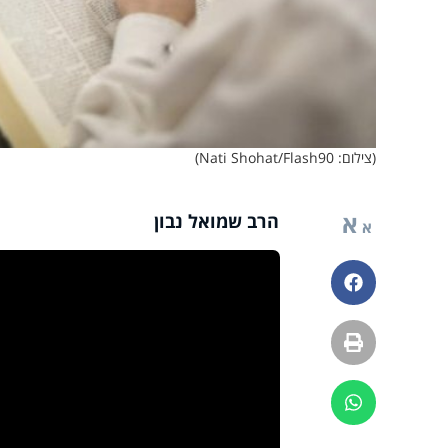
(צילום: Nati Shohat/Flash90)
א
הרב שמואל נבון
א
פייסבוק
הדפסה
ווטסאפ