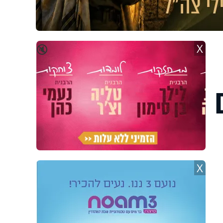
X
🔇
X