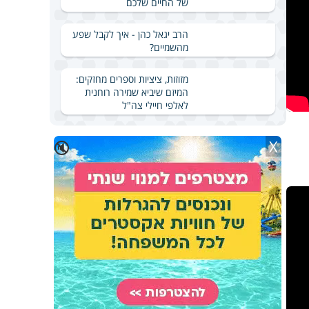
של החיים שלכם
הרב יגאל כהן - איך לקבל שפע
מהשמיים?
מזוזות, ציציות וספרים מחזקים:
המיזם שיביא שמירה רוחנית
לאלפי חיילי צה"ל
X
🔇