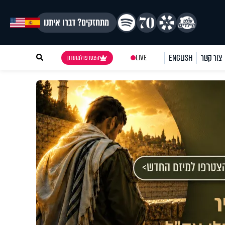
מתחזקים? דברו איתנו
צור קשר
ENGLISH
LIVE
הצטרפו למועדון