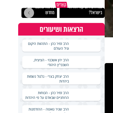
באיזה ארץ לומדים יותר
קצרים
גמרא בדרום קוריאה או
כל מה שנשבר יכול להיבנות
האם מ
בישראל?
מחדש
בשבת
הרצאות ושיעורים
הרב זמיר כהן - התהוות היקום
וגיל העולם
הרב ירון אשכנזי - הציצית,
השכפ"ץ היהודי
הרב יצחק בצרי - גלגול נשמות
ביהדות
הרב זמיר כהן - הכוחות
הרוחניים שבאדם על פי היהדות
הרב שניר גואטה - ההזדמנות