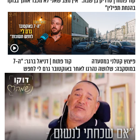
קוד פתוח | סדריק בן שבת: "אין מצב שאני לא מכבד אותך בבוקר
בהנחת תפילין"
פיצוץ קטלני במסעדה
קוד פתוח | דניאל ברגר: "ה-7
במוסקבה: שלושה נהרגו לאחר
באוקטובר גרם לי לחפש
שמטען שנשאה אישה התפוצץ
תשובות"