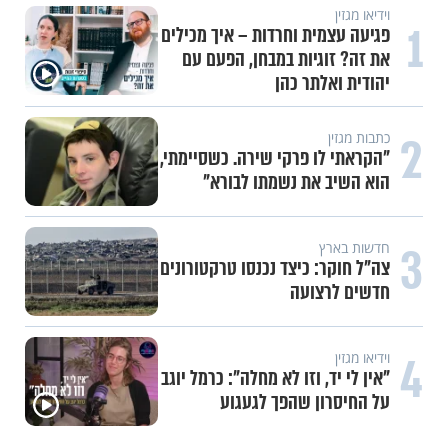
וידיאו מגזין
1
פגיעה עצמית וחרדות – איך מכילים
את זה? זוגיות במבחן, הפעם עם
יהודית ואלתר כהן
2
כתבות מגזין
"הקראתי לו פרקי שירה. כשסיימתי,
הוא השיב את נשמתו לבורא"
3
חדשות בארץ
צה"ל חוקר: כיצד נכנסו טרקטורונים
חדשים לרצועה
4
וידיאו מגזין
"אין לי יד, וזו לא מחלה": כרמל יוגב
על החיסרון שהפך לגעגוע