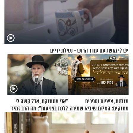
יש לי מושג עם עודד הרוש - נטילת ידיים
מזוזות, ציציות וספרים
"אני מתחזקת, אבל קשה לי
מחזקים: המיזם שיביא שמירה
ללכת בצניעות": מה הרב זמיר
רוחנית לאלפי חיילי צה"ל
כהן המליץ לה לעשות?