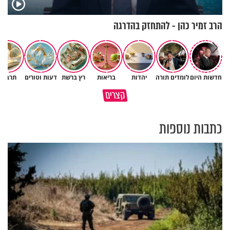
הרב זמיר כהן - להתחזק בהדרגה
חדשות היום
לומדים תורה
יהדות
בריאות
רץ ברשת
דעות וטורים
תרבות
גם ׳הרע׳ זה הרחמים של בורא
קצרים
מדוע האמונה נמשלה למלח?
עולם
כתבות נוספות