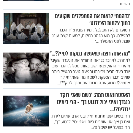
השבת
’נדהמתי לראות את המתפללים שקועים
בתוך צלחות הצ’ולנט’
הסועדים לא התבלבלו, ומיד הסבירו: 'זו הכנה
לתפילה. כך הוא מנהג המקום, לטעום קצת עונג
שבת לפני התפילה...'
"מה אתה רוצה שאעשה במקום לטייל?..."
למחרת, לא זכר כנראה החזו"א את הגערה שקיבל
מהיהודי ההוא, וצעד שוב באותו מסלול, והנה שוב
יורד בעל-הבית מדירתו והפעם גוער במטייל ביתר
שאת: "כבר הספקת לשכוח מה שאמרתי לך
אתמול?! מדוע אתה מבזבז את זמנך לריק"?!...
האסטרונאוט תמה: ’כשם שאני רוקד
כנגדך ואיני יכול לנגוע בך’ - הרי בימינו
יכולים?!...
הרי בימינו ישנן תחנות חלל ובני אדם עולים לירח,
ואם כן איך אנו אומרים כיום 'ואיני יכול לנגוע בך',
הרי בפועל יש שיכולים?...