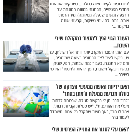
'היום זכיתי לקיים מצוה גדולה... כשניקיתי את אחד
מחדרי הפנימייה, הבחנתי במזוזה המונחת על
הרצפה (משום שנפלה ממקומה), מיד הרמתי
אותה, נתתי לה שתי נשיקות, וקבעתי אותה
במקומה...'
העובד הגוי הפך ל’מנצח’ במקהלת שירי
השבת...
עם הזמן העובד התקרב יותר ויותר אל השולחן, עד
ש...ביקש לישב לצד הבחורים בשעה שמזמרים,
והם לא התנגדו. כעבור כמה שבתות, הגוי, שניחן
בכישרון ובקול משובח, הפך להיות ה'מסמר' המרכזי
בשירה...
האם ידיעת האשה ממעשי הצדקה של
בעלה מגרעת ממעלת ה’מתן בסתר’
"כבוד הרב יתן לי בבקשה סגולה, שבכוחה לדחות
מעלי את הפורענות". "יש סגולות וקבלות רבות",
אמר לו הרב, "אך חשוב שתקבל רק אחת ותשתדל
לעמוד בה"
’האם עלי לסגור את החנייה הפרטית שלי