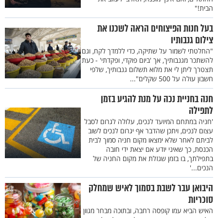
הבית!"
בעל חנות הפיצוחים הראה לשכנו את
צילום גנבותיו
"החלטתי לשמור על שתיקה, כדי ללמדך לקח, וגם
להשתכר מגנבותיך, אך 'ביום פוקדי, ופקדתי' - כעת
תצטרך ליתן לי את מלוא תשלום גנבותיך, שלפי
חשבון עולה על 500 שקלים"...
חנה בחניית נכה על מנת להגיע בזמן
לתפילה
'חניה במתחם המיועד לנכים, עלולה לגרום לסבל
עצום לנכים, ויתכן שהדבר אף יגרום לנכים לשוב
לביתם לאחר שלא ימצאו מקום חניה סמוך לבית
הכנסת, כך שאיני יודע אם יצאת ידי חובה
בתפילתך, בו בזמן שגזלת את מקום החניה של
הנכים...'
היבואן עבר לשבת בסמוך לאיש שמחלק
סוכריות
האיש הביא עמו קופסה רחבה, ובתוכה מבחר מגוון