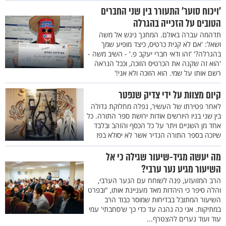
’ויכוח סוער’ התעורר בין שני החברים
הטובים על הזכייה בהגרלה
תדהמה עברה באולם. המחנך ניגש אל משה
ושאל: 'אם לא קנית כרטיס, כיצד מופיע שמך
בהגרלה?' 'זהו ודאי חברי יעקב פ.' - השיב משה -
'הוא זה שקנה את הכרטיס הזוכה, וככל הנראה
רשם אותו על שמי. הוא הזוכה ולא אני!'
קיום מצוות על ידי צדיק שנפטר
לאחר פטירתו של העשיר, נפלה מחלוקת גדולה
בין שני בניו היורשים אודות ירושת ספר התורה. כל
אחד מן השניים ויתר על כל הכסף והזהב ובלבד
שיזכה בספר התורה הנדיר אשר לא יסולא בפז
מה יעשה מגיד-שיעור שגילה כי אל
השיעור מגיע נער ערבי?
הרב המזועזע, פנה לשוחח עם הנער הערבי,
והלה סיפר כי היהדות מאד מעניינת אותו, "ובפרט
השיעור המתובל בבדיחות שמוסר כבוד הרב
במתיקות. אני כה נהנה עד כדי כך ש'סחבתי' עמי
עוד ועוד נערים להצטרף...