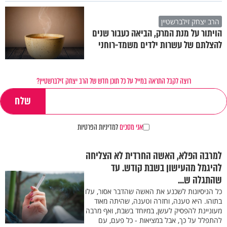
הרב יצחק זילברשטיין
הויתור על מנת המרק, הביאה כעבור שנים
להצלתם של עשרות ילדים משמד-רוחני
רוצה לקבל התראה במייל על כל תוכן חדש של הרב יצחק זילברשטיין?
אני מסכים
למדיניות הפרטיות
למרבה הפלא, האשה החרדית לא הצליחה
להיגמל מהעישון בשבת קודש. עד
שהתגלה ש...
כל הניסיונות לשכנע את האשה שהדבר אסור, עלו
בתוהו. היא טענה, וחזרה וטענה, שהיתה מאוד
מעוניינת להפסיק לעשן, במיוחד בשבת, ואף מרבה
להתפלל על כך, אבל במציאות - כל פעם, עם