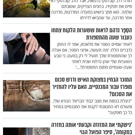
הודה לרב קובלסקי נרגשות, אבל הרב קובלסקי לא
סיים את תפקידו. ברוכים הצדיקים, שטובתם
שלמה. הוא תמך בישיש במעלה המדרגות, מדרגה
אחר מדרגה, עד שהביאו לדירתו
הסַפָּר נדהם לראות ששערות הלקוח צמחו
כעבור שעה מהתספורת
לאחר שסיים הספר את מלאכתו, אמר לו החתן
כדברים הללו: 'מה תעשה, אדוני הספר, אם אגלה
לך שהתספורת שלך תועיל לי רק במעט, כי טבע
השערות שלי שהן גדלות שנית לאחר
שעה-שעתיים מתום התספורת?...'
המוכר הבחין במצוקת האיש ודרש סכום
מופרז עבור המכנסיים. האם עליו להחזיר
את הסכום?
"ניצלת בגסות את מצב 'כבוד הבריות' הנורא שלי,
ומעולם לא התכוונתי לקנות את המכנסיים במחיר
כל כך מופקע!"
’נישקתי את המזוזה וקבעתי אותה בחזרה
במקומה’, סיפר הפועל הגוי