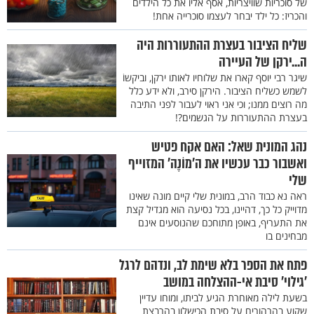
של סוכריות שוויצריות, אסף אליו את כל הילדים
והכריז: כל ילד יבחר לעצמו סוכרייה אחת!
שליח הציבור בעצרת ההתעוררות היה
ה...ירקן של העיירה
שיגר רבי יוסף קארו את שלוחיו לאותו ירקן, וביקשוֹ
לשמש כשליח הציבור. הירקן סירב, ולא ידע כלל
מה רוצים ממנו; וכי אני ראוי לעבור לפני התיבה
בעצרת ההתעוררות על הגשמים?!
נהג המונית שאל: האם אקח פטיש
ואשבור כבר עכשיו את ה’מוֹנֶה’ המזוייף
שלי
ראה נא כבוד הרב, במונית שלי קיים מונה שאינו
מדוייק כל כך, דהיינו, בכל נסיעה הוא מגדיל קצת
את התעריף, באופן מתוחכם שהנוסעים אינם
מבחינים בו
פתח את הספר בלא שימת לב, ונדהם לרגל
’גילוי’ סיבת אי-ההצלחה במושב
בשעת לילה מאוחרת הגיע לביתו, ומוחו עדיין
שקוע בהרהורים על סיבת הכישלון בהרבצת