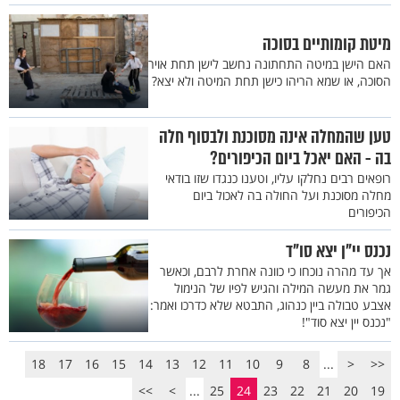
מיטת קומותיים בסוכה
האם הישן במיטה התחתונה נחשב לישן תחת אויר
הסוכה, או שמא הריהו כישן תחת המיטה ולא יצא?
טען שהמחלה אינה מסוכנת ולבסוף חלה
בה - האם יאכל ביום הכיפורים?
רופאים רבים נחלקו עליו, וטענו כנגדו שזו בודאי
מחלה מסוכנת ועל החולה בה לאכול ביום
הכיפורים
נכנס יי"ן יצא סו"ד
אך עד מהרה נוכחו כי כוונה אחרת לרבם, וכאשר
גמר את מעשה המילה והגיש לפיו של הנימול
אצבע טבולה ביין כנהוג, התבטא שלא כדרכו ואמר:
"נכנס יין יצא סוד"!
18
17
16
15
14
13
12
11
10
9
8
...
<
<<
>>
>
...
25
24
23
22
21
20
19