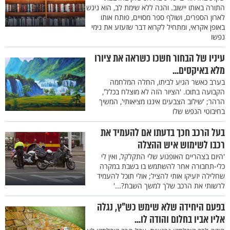
התורה באותו יישוב. והנה ללא שימת לב, הוא ניגש
לארון הספרים, ושולף ספר מסויים, פותח אותו
באופן אקראי, ומתחיל לקרוא דבר שזעזע את נימי
נפשו
עיניו של הבחור חשכו כשראה את ציורו
מלא באיקסים...
בערב כאשר הגיע לביתו, החלה המלחמה
הקבועה בתוכו. 'הציור הזה לא מוצלח בכלל',
הרהר; 'שילוב הצבעים איננו מציאותי', המשיך
בחיבוטי הנפש שלו
בעל הרכב חכך בדעתו אם להעמיד את
רכבו לשימוש איש ההצלה
'היום בצהריים האופנוע שלי התקלקל, ואין לי
כלי-תחבורה אחר להשתמש בו בשבת במקרה
שחלילה יזעיקו אותי להציל; אולי תוכל להעמיד
לרשותי את הרכב שלך למשך השבת?...'
בפעם היחידה שלא שימש כש"ץ, נגלה
אליו אביו בחלום והודה לו...