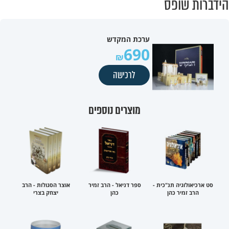
הידברות שופס
ערכת המקדש
690
לרכישה
מוצרים נוספים
סט ארכיאולוגיה תנ"כית -
ספר דניאל - הרב זמיר
אוצר הסגולות - הרב
הרב זמיר כהן
כהן
יצחק בצרי