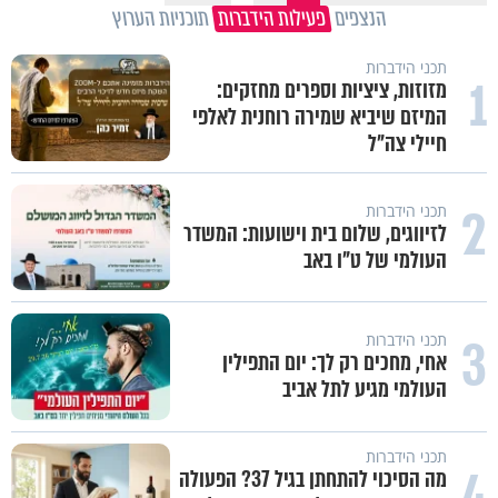
הנצפים
פעילות הידברות
תוכניות הערוץ
תכני הידברות
1
מזוזות, ציציות וספרים מחזקים:
המיזם שיביא שמירה רוחנית לאלפי
חיילי צה"ל
2
תכני הידברות
לזיווגים, שלום בית וישועות: המשדר
העולמי של ט"ו באב
3
תכני הידברות
אחי, מחכים רק לך: יום התפילין
העולמי מגיע לתל אביב
תכני הידברות
4
מה הסיכוי להתחתן בגיל 37? הפעולה