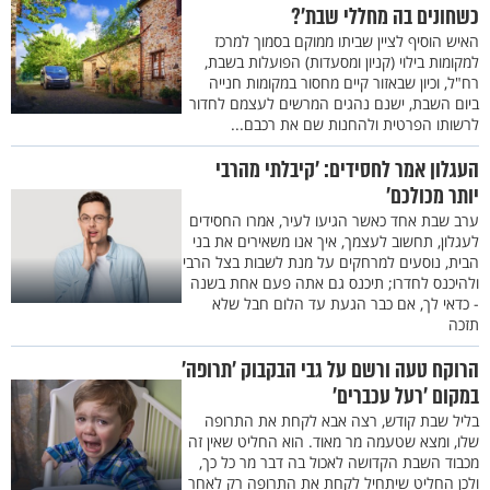
כשחונים בה מחללי שבת’?
האיש הוסיף לציין שביתו ממוקם בסמוך למרכז
למקומות בילוי (קניון ומסעדות) הפועלות בשבת,
רח"ל, וכיון שבאזור קיים מחסור במקומות חנייה
ביום השבת, ישנם נהגים המרשים לעצמם לחדור
לרשותו הפרטית ולהחנות שם את רכבם...
העגלון אמר לחסידים: ’קיבלתי מהרבי
יותר מכולכם’
ערב שבת אחד כאשר הגיעו לעיר, אמרו החסידים
לעגלון, תחשוב לעצמך, איך אנו משאירים את בני
הבית, נוסעים למרחקים על מנת לשבות בצל הרבי
ולהיכנס לחדרו; תיכנס גם אתה פעם אחת בשנה
- כדאי לך, אם כבר הגעת עד הלום חבל שלא
תזכה
הרוקח טעה ורשם על גבי הבקבוק ’תרופה’
במקום ’רעל עכברים’
בליל שבת קודש, רצה אבא לקחת את התרופה
שלו, ומצא שטעמה מר מאוד. הוא החליט שאין זה
מכבוד השבת הקדושה לאכול בה דבר מר כל כך,
ולכן החליט שיתחיל לקחת את התרופה רק לאחר