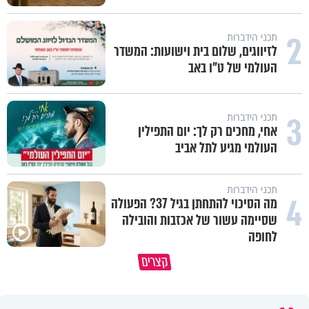
2
תכני הידברות
לזיווגים, שלום בית וישועות: המשדר
העולמי של ט"ו באב
3
תכני הידברות
אחי, מחכים רק לך: יום התפילין
העולמי מגיע לתל אביב
תכני הידברות
4
מה הסיכוי להתחתן בגיל 37? הפעולה
שסיימה עשור של אכזבות והובילה
איך ייתכן שיש אנשים שיודעים
לחופה
במבט לאחור - האם התקופה הקשה
שהתורה אמת, ובכל זאת לא חיים
קצרים
הייתה שווה?
לפיה?