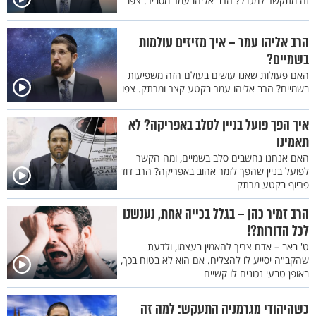
זה מתקשר למגדל? הרב אליהו עמר מסביר. צפו
הרב אליהו עמר – איך מזיזים עולמות
בשמיים?
האם פעולות שאנו עושים בעולם הזה משפיעות
בשמיים? הרב אליהו עמר בקטע קצר ומרתק. צפו
איך הפך פועל בניין לסלב באפריקה? לא
תאמינו
האם אנחנו נחשבים סלב בשמיים, ומה הקשר
לפועל בניין שהפך לזמר אהוב באפריקה? הרב דוד
פריוף בקטע מרתק
הרב זמיר כהן – בגלל בכייה אחת, נענשנו
לכל הדורות?!
ט' באב – אדם צריך להאמין בעצמו, ולדעת
שהקב"ה יסייע לו להצליח. אם הוא לא בטוח בכך,
באופן טבעי נכונים לו קשיים
כשהיהודי מגרמניה התעקש: למה זה