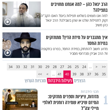
הרב יגאל כהן – למה אנחנו מחויבים
בתפילה?
למה אנו מצווים בשלוש תפילות ביום? האם הקב"ה
זקוק לתפילות שלנו או שהן בשבילנו? הרב יגאל
כהן משיב
איך מתגברים על מידת הדין? מתחזקים
במידת החסד
מדוע חשוב להתחזק במידת החסד, בפרט בתקופה
זו? הרב אבידן סנדרוסי מסביר
34
33
32
31
30
29
28
27
26
25
24
...
<
<<
>>
>
...
41
40
39
38
37
36
35
הנצפים
פעילות הידברות
תוכניות הערוץ
תכני הידברות
1
מזוזות, ציציות וספרים מחזקים:
המיזם שיביא שמירה רוחנית לאלפי
חיילי צה"ל