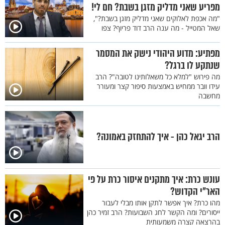
מפריע שאני מדליק מזגן בשבת? חם לי!
"מה אכפת לאלוקים שאני מדליק מזגן בשבת?",
שאל המטייל - מה ענה הרב דוד פריוף? צפו
מפתיע: מדוע היהודי נישק את המסמר
שנתקע לו ברגל?
מה פירוש "למלא כל משאלותינו לטובה"? הרב
עידו וובר ממחיש באמצעות סיפור קצר ומעורר
מחשבה
הרב יגאל כהן - איך להתחזק באמונה?
עונש כרת: איך מתקנים איסור כרת על פי
האר"י הקדוש?
מהו כרת? איך אפשר לתקן אותו מבלי לעבור
ייסורים? ומה הקשר לחג השבועות? הרב זמיר כהן
בהרצאה קצרה משמעותית