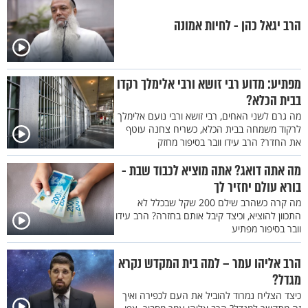
הרב יגאל כהן - לחיות אמונה
מפתיע: מדוע רבי זושא ורבי אלימלך רקדו
בבית הכלא?
מה גרם לשני האחים, רבי זושא ורבי נועם אלימלך
לרקוד משמחה בבית הכלא, כשריח צחנה עוטף
את החדר? הרב עידו וובר בסיפור מחזק
מה אתה דואג? אתה מוציא לכבוד שבת -
בורא עולם יחזיר לך
מה קרה כשהרב שילם 200 שקל שבכלל לא
התכוון להוציא, וכיצד קיבל אותם בחזרה? הרב עידו
וובר בסיפור מפתיע
הרב אליהו עמר – למה בית המקדש נקרא
מגדל?
כיצד הצליח נמרוד להוביל את העם לכפירה ואיך