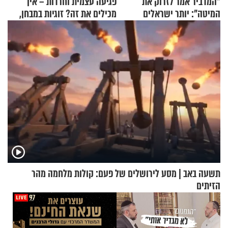
"המדביר אמר לזרוק את
פגיעה עצמית וחרדות – איך
המיטה": יותר ישראלים
מכילים את זה? זוגיות במבחן,
מדווחים על מכת פשפשי
הפעם עם יהודית ואלתר כהן
המיטה
תשעה באב | מסע לירושלים של פעם: קולות מלחמה מהר
הזיתים