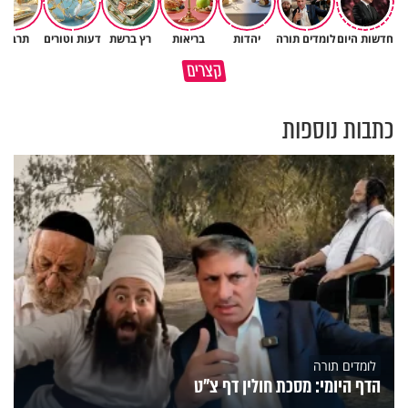
חדשות היום
לומדים תורה
יהדות
בריאות
רץ ברשת
דעות וטורים
תרבות
גם ׳הרע׳ זה הרחמים של בורא
קצרים
מדוע האמונה נמשלה למלח?
עולם
כתבות נוספות
לומדים תורה
הדף היומי: מסכת חולין דף צ"ט