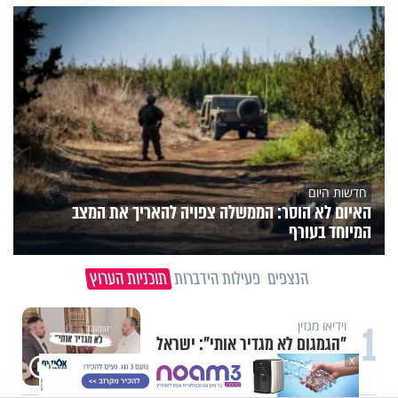
חדשות היום
האיום לא הוסר: הממשלה צפויה להאריך את המצב
המיוחד בעורף
הנצפים
פעילות הידברות
תוכניות הערוץ
1
וידיאו מגזין
"הגמגום לא מגדיר אותי": ישראל
שטרן על המגבלה שלא עוצרת אותו
X