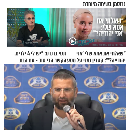
גרוסמן בשיחה מיוחדת
"שאלתי את אמא שלי 'אני
ננסי ברנדס: "יש לי 4 ילדים.
יהודייה?'": קטרין נמני על מסע
הקשר הכי טוב - עם הבת
ההתחזקות המרגש
החרדית"