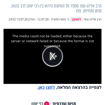
הרב אליהו עמר מספר על העימות הידוע בין רבי יוחנן לרב כהנא,
מותו ותחייתו. צפו
למעקב
הרב אליהו עמר
כ' תמוז התש"פ
|
12.07.20
|
עודכן
13.07.20 23:52
This
is
a
The media could not be loaded, either because the
modal
window.
server or network failed or because the format is not
supported.
Play
Video
לצפייה בהרצאה המלאה,
לחצו כאן.
תגיות ועדכונים:
רבי יוחנן