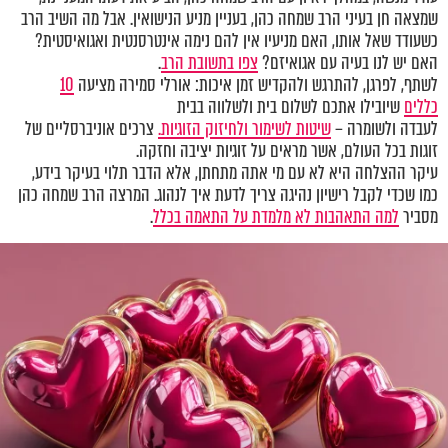
שמצאה חן בעיני הרב שמחה כהן, בעניין מניע הנישואין. אבל מה השיב הרב
כשעודד שאל אותו, האם מניעיו אין להם נימה אינטרסנטית ואגואיסטית?
האם יש לנו בעיה עם אגואיזם?
צפו בתשובת הרב
.
לשתף, לפרגן, להתרגש ולהקדיש זמן איכות: אורלי סמירה מציעה
10
כללים
שיובילו אתכם לשלום בית ולשלווה בבית
לעבדה ולשומרה –
שיטות לשימור ולחיזוק הזוגיות.
צרכים אוניברסליים של
זוגות בכל העולם, אשר מראים על זוגיות יציבה וחזקה.
עיקר ההצלחה היא לא עם מי אתה מתחתן, אלא הדבר תלוי בעיקר בידע,
כמו שכדי לקבל רישיון נהיגה צריך לדעת איך לנהוג. המרצה הרב שמחה כהן
מסביר
למה התאהבות לא מלמדת על התאמה בכלל
.