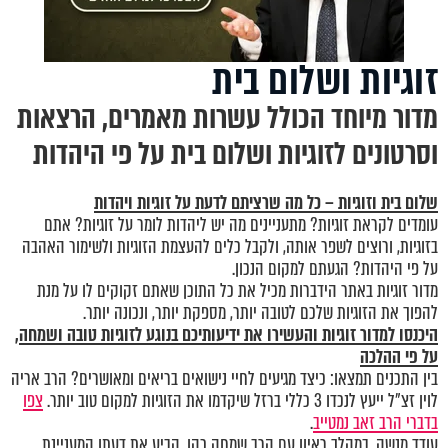
זוגיות ושלום בית
מדור מיוחד הכולל עשרות מאמרים, הרצאות
וסרטונים לזוגיות ושלום בית על פי היהדות
שלום בית וזוגיות – כל מה שרציתם לדעת על זוגיות ויהדות
עומדים לקראת זוגיות? מתעניינים מה יש ליהדות לומר על זוגיות? אתם
בזוגיות, ורוצים לשפר אותה, ולקבל כלים להעצמת הזוגיות ולשימור האהבה
על פי היהדות? הגעתם למקום הנכון.
מדור זוגיות באתר הידברות מכיל את כל התוכן שאתם זקוקים לו על מנת
להפוך את הזוגיות שלכם לטובה יותר, מספקת יותר, ונכונה יותר.
היכנסו
למדור זוגיות
והעשירו את ידיעותיכם בנוגע לזוגיות טובה ושמחה,
על פי ההלכה
בין התכנים תמצאו: כיצד מגיעים לחיי נישואים בריאים ומאושרים? הרב אריה
לוין זצ"ל ייעץ לנכדו 3 כללי ברזל שיקדמו את הזוגיות למקום טוב יותר.
צפו
בדברי הרב זאב נמטייב
.
עודד מנשה, במהלך ראיון עם הרב שמחה כהן, הביע את דעתו המעניינת,