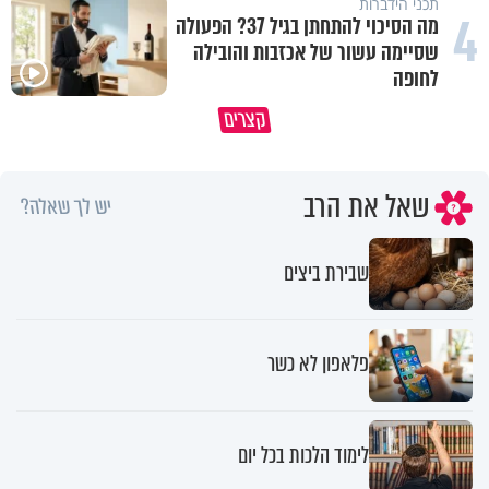
תכני הידברות
4
מה הסיכוי להתחתן בגיל 37? הפעולה
שסיימה עשור של אכזבות והובילה
לחופה
פותחים פתח קטן - ומקבלים עול
קצרים
תשתמש באהבה של השם לטובתך
עצום
שאל את הרב
יש לך שאלה?
שבירת ביצים
פלאפון לא כשר
לימוד הלכות בכל יום