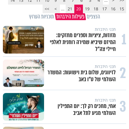
14
13
12
11
10
9
8
7
6
5
4
...
<
<<
>>
>
...
21
20
19
18
17
16
15
הנצפים
פעילות הידברות
תוכניות הערוץ
תכני הידברות
1
מזוזות, ציציות וספרים מחזקים:
המיזם שיביא שמירה רוחנית לאלפי
חיילי צה"ל
2
תכני הידברות
לזיווגים, שלום בית וישועות: המשדר
העולמי של ט"ו באב
3
תכני הידברות
אחי, מחכים רק לך: יום התפילין
העולמי מגיע לתל אביב