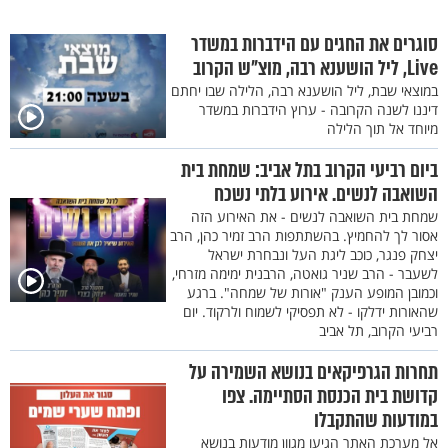
סוגרים את החגים עם הידברות במשדר
Live, ליל הושענא רבה, מוצ"ש הקרוב
במוצאי שבת, ליל הושענא רבה, הלילה שבו יחתם
דיננו לשנה הקרובה - ערוץ הידברות במשדר
מיוחד אל תוך הלילה
ביום רביעי הקרוב בתל אביב: שמחת בית
השואבה לנשים. אירוע בלתי נשכח
שמחת בית השואבה לנשים - את האירוע הזה
אסור לך להחמיץ. בהשתתפות הרב זמיר כהן, הרב
יצחק פנגר, כוכב ליגת העל ונבחרת ישראל
לשעבר - הרב שניר גואטה, הרבנית ימימה מזרחי,
וכמובן המופע הענק "אורות של שמחה". ברגע
שהאורות ידלקו - לא תפסיקי לשמוח ולרקוד. יום
רביעי הקרוב, תל אביב
תחרות הגרפיקאים בנושא השמירה על
קדושת בית הכנסת הסתיימה. צפו
במודעות שהתקבלו
אל מערכת האתר הגיעו מגוון מודעות בנושא