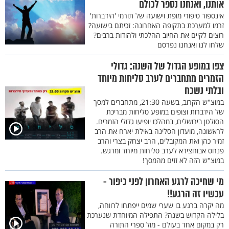
אותנו, ואנחנו נספר לכולם
אינספור סיפורי מופת וישועה של תורמי 'הידברות'
זרמו למערכת בתקופה האחרונה: זכיתם בישועה?
רוצים לקיים את החיוב ההלכתי ולהודות ברבים?
שלחו לנו ואנחנו נפרסם
צפו במופע הגדול של השנה: גדולי
הזמרים מתחברים לערב סליחות מיוחד
ובלתי נשכח
במוצ"ש הקרוב, בשעה 21:30, מתחברים למסך
של הידברות וצופים במופע סליחות מבריכת
הסולטן בירושלים, במהלכו יופיעו גדולי הזמרים.
לראשונה, מועדון הסלינה באילת יארח את הרב
זמיר כהן ואת המקובלים, הרב יצחק בצרי והרב
פנחס אבוחצירא לערב סליחות מיוחד ומרגש.
במוצ"ש הזה לא זזים מהמסך!
מי שחיכה לרגע האחרון לפני כיפור -
עכשיו זה הרגע!!
מה יקרה ברגע בו שערי שמים ייפתחו לרווחה,
בלילה הקדוש בשנה? התפילה המיוחדת שנערכת
רק במקום אחד בעולם - מול ספרי התורה