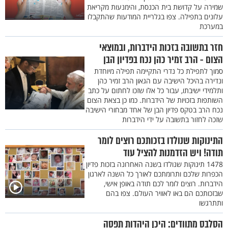
שמירה על קדושת בית הכנסת, והימנעות מקריאת
עלונים בתפילה. צפו בגלריית המודעות שהתקבלו
במערכת
חזר בתשובה בזכות הידברות, ובמוצאי
הצום - הרב זמיר כהן נכח בפדיון הבן
סמוך לתפילת כל נדרי התקיימה תפילה מיוחדת
ונדירה בהיכל הישיבה עם הגאון הרב זמיר כהן
ותלמידי ישיבתו, עבור כל אלו שזכו לחתום על כתב
השותפות בזכויות של הידברות. כמו כן בצאת הצום
נכח הרב בטקס פדיון הבן של אחד מבחורי הישיבה
שזכה לחזור בתשובה על ידי הידברות
התינוקות שנולדו בזכותכם רוצים לומר
תודה! ויש הזדמנות להציל עוד
1478 תינוקות שנולדו בשנה האחרונה בזכות פדיון
הכפרות שלכם ותרומתכם לאורך כל השנה לארגון
הידברות. רוצים לומר לכם תודה באופן אישי,
שבזכותכם הם באו לאוויר העולם. צפו בהם
ותתרגשו
הסלבס מתוודים: היכן היהדות תפסה