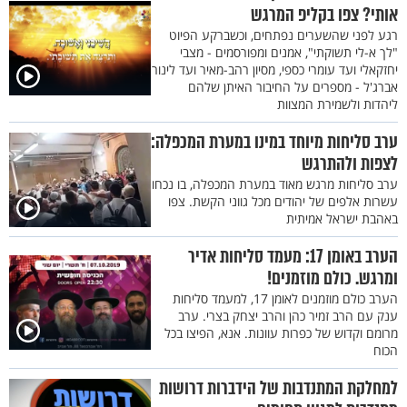
אותי? צפו בקליפ המרגש
רגע לפני שהשערים נפתחים, וכשברקע הפיוט
"לך א-לי תשוקתי", אמנים ומפורסמים - מצבי
יחזקאלי ועד עומרי כספי, מסיון רהב-מאיר ועד לינור
אברג'ל - מספרים על החיבור האיתן שלהם
ליהדות ולשמירת המצוות
ערב סליחות מיוחד במינו במערת המכפלה:
לצפות ולהתרגש
ערב סליחות מרגש מאוד במערת המכפלה, בו נכחו
עשרות אלפים של יהודים מכל גווני הקשת. צפו
באהבת ישראל אמיתית
הערב באומן 17: מעמד סליחות אדיר
ומרגש. כולם מוזמנים!
הערב כולם מוזמנים לאומן 17, למעמד סליחות
ענק עם הרב זמיר כהן והרב יצחק בצרי. ערב
מרומם וקדוש של כפרות עוונות. אנא, הפיצו בכל
הכוח
למחלקת המתנדבות של הידברות דרושות