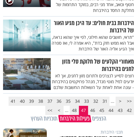
חטוף וכואב, אחד מני רבים, במוקד התרומות של
מחלקת החסד בהידברות
הידברות בבית חולים: עד היכן מגיע האור
של הידברות
"תראי, חושבים שהוא חילוני, לפי איך שהוא נראה,
אבל הוא ממש חזק בדת", היא אמרה לי, ואז ספרה
איך הגיע אליה האור של הידברות
מאחורי הקלעים של חלוקת סלי מזון
לחגים בהידברות
רוצים לסייע לנצרכים ולתרום מזון לחגים, אך לא
יודעים למי? מוטי מנדל, מנהל פרויקטים בהידברות
- עונה אחת לאחת על השאלות החשובות שלכם
41
40
39
38
37
36
35
34
33
32
31
...
<
<<
>>
>
...
48
47
46
45
44
43
42
הנצפים
פעילות הידברות
תוכניות הערוץ
תכני הידברות