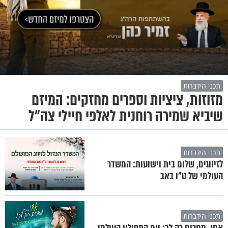
תכני הידברות
מזוזות, ציציות וספרים מחזקים: המיזם
שיביא שמירה רוחנית לאלפי חיילי צה"ל
תכני הידברות
לזיווגים, שלום בית וישועות: המשדר
העולמי של ט"ו באב
תכני הידברות
אחי, מחכים רק לך: יום התפילין העולמי