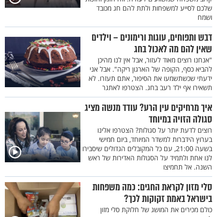
שלכם לסייע למשפחות ולתת להם חג מכובד
ושמח
דבש ותפוחים, עוגות ורימונים – וילדים
שאין להם מה לאכול בחג
"אנחנו רוצים מאוד לעזור, אבל אין לנו מהיכן
להביא כסף, הקופה של הארגון ריקה". אבל אני
ידעתי שכשתשמעו את הסיפור, אתם תעזרו. לא
תשאירו אף ילד רעב בחג. הצטרפו לאתגר
איך מרחיקים עין הרע? עודד מנשה מציג
סגולה הזויה במיוחד
רוצים לדעת יותר על סגולות? הצטרפו אלינו
בערוץ הידברות למשדר המיוחד, ביום חמישי
בשעה 21:00, עם כל המקובלים הגדולים שיסבירו
לנו אחת ולתמיד על הסגולות האדירות של ראש
השנה. אל תחמיצו
סלי מזון לקראת החגים: כמה משפחות
בישראל באמת זקוקות לכך?
כולם מכירים את המושג של חלוקת סלי מזון