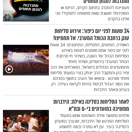
מתנדבות למגוון תחומים
מעוניינת להתנדב בתחום הקירוב, הריכוז או
המזכירות? חושבת שאת מתאימה לתפקיד? פני
אלינו בהקדם
24 שעות לפני יום כיפור: אירוע סליחות
ענק ברחבת הכותל המערבי. אל תחמיצו!
האווירה, הפיוטים, התפילות, התחנונים: 24 שעות
לפני יום כיפור אתם מוזמנים לצפות באירוע
הסליחות הגדול של השנה, בשידור חי מרחבת
הכותל המערבי בירושלים, ושידור מיוחד
מהמועדונים הגדולים בישראל, המארחים את הרב
זמיר כהן והמקובל הרב יצחק בצרי במעמד סליחות
מיוחד ומורגש - ובשיאו של הערב נחשוף בפניכם
את הסוד הגדול לביטול גזירות לקראת נעילה. רק
בערוץ ובאתר הידברות
לאחר הסליחות בסלינה באילת: הידברות
ממשיכה במועדונים בי-ם ובת"א
אלפים מתושבי אילת השתתפו אמש במעמד
הסליחות המרגש של הידברות, שנערך במועדון
ה'סלינה' בעיר. עין לא נותרה יבשה למשמע