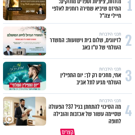
1
מזוזות, ציציות וספרים מחזקים:
המיזם שיביא שמירה רוחנית לאלפי
חיילי צה"ל
2
תכני הידברות
לזיווגים, שלום בית וישועות: המשדר
העולמי של ט"ו באב
3
תכני הידברות
אחי, מחכים רק לך: יום התפילין
העולמי מגיע לתל אביב
תכני הידברות
4
מה הסיכוי להתחתן בגיל 37? הפעולה
שסיימה עשור של אכזבות והובילה
לחופה
פותחים פתח קטן - ומקבלים עול
קצרים
תשתמש באהבה של השם לטובתך
עצום