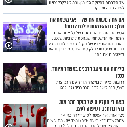
של הידברות לחלוקת סלי מזון, וממילא לקבל זכויות
לשנה טובה ומתוקה
אם אתה משמח את שלי - אני משמח את
שלך: זו ההזדמנות שלכם לזכות!
עכשיו זה הזמן וזו ההזדמנות של כל אחד ואחת
לשמח את המשפחות שמחכות לתרומות שלכם.
בואו נשמח את ילדיו של הקב"ה. סייעו לנו במבצע
המיוחד שמטרתו לחלק כמה שיותר סלי מזון, והאירו
למשפחות את החג
סליחות עם מיטב הרבנים במשדר מיוחד.
כנסו
רחובות: סליחות במשדר מיוחד עם הרב יצחק
בצרי, הרב ליאור גלזר והרב רביד נגר. כנסו
מאחורי הקלעים של מוקד התרומות
בהידברות: בין סיפוק לעצב
מצד אחד, איך אפשר לסרב לילדה בת 14
שמתקשרת ללא ידיעת אמה? ומצד שני, מה עושים
כשהתקציב מוגבל וזרם התרומות נחלש? מבט