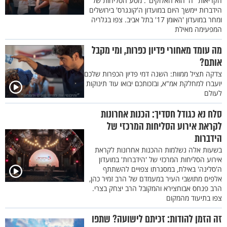
הקריאות "ה' הוא האלוקים". מסע הסליחות של
הידברות יימשך היום במועדון ה'קונגרס' בירושלים
ומחר במועדון 'האומן 17' בתל אביב. צפו בגלריה
המפעימה מאילת
מה עומד מאחורי פדיון כפרות, ומי מקבל
אותם?
צדקה תציל ממוות: השנה דמי פדיון הכפרות שלכם
יועברו למחלקת אמ"א, ובזכותכם יבואו עוד תינוקות
לעולם
סלח נא כגודל חסדיך: הכנות אחרונות
לקראת אירוע הסליחות המרכזי של
הידברות
בשעות אלה נשלמות ההכנות אחרונות לקראת
אירוע הסליחות המרכזי של 'הידברות' במועדון
ה'סלינה' באילת, במסגרתו צפויים להשתתף
אלפים מתושבי העיר במעמדם של הרב זמיר כהן,
הרב פנחס אבוחצירא והמקובל הרב יצחק בצרי.
צפו בתיעוד מהמקום
זה הזמן להודות: זכיתם לישועה? שתפו