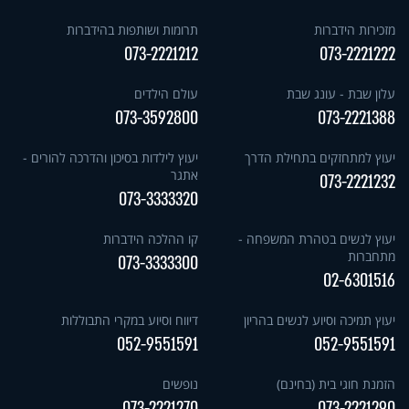
מזכירות הידברות
תרומות ושותפות בהידברות
073-2221212
073-2221222
עלון שבת - עונג שבת
עולם הילדים
073-3592800
073-2221388
יעוץ למתחזקים בתחילת הדרך
יעוץ לילדות בסיכון והדרכה להורים -
אתגר
073-2221232
073-3333320
יעוץ לנשים בטהרת המשפחה -
קו ההלכה הידברות
מתחברות
073-3333300
02-6301516
יעוץ תמיכה וסיוע לנשים בהריון
דיווח וסיוע במקרי התבוללות
052-9551591
052-9551591
הזמנת חוגי בית (בחינם)
נופשים
073-2221270
073-2221290