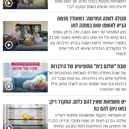
למשפחות נזקקות בערבי חגים. אך האם אתם
יודעים כמה אנשים באמת זקוקים לכך?
סגולה לשנה החדשה: כשעודד מנשה
הביא לאשתו שום במתנה לחג
מהן הסגולות של ראש השנה, ומה בדיוק עושים
ביום קדוש זה? היו עמנו ביום חמישי בשעה 21:00,
במשדר המיוחד לראש השנה בערוץ הידברות עם
כל המקובלים הגדולים שיעשו לנו סדר אחת
ולתמיד
שבת "שלום בית" התשיעית של הידברות
עוד שבת מיוחדת בסדרת השבתות המהפכניות של
מחלקת שלום בית בהידברות. גם זוגות שכבר היו
ברבנות וגם זוגות שסתם הגיעו לשבת נופש, וגילו
את סוד המהפכה
יש משפחות שאין להם כלום. המקרר ריק:
בואו ניתן להם כח
יש משפחות נזקקות שמשוועות ומחכות לעזרה
שלכם. גם הן רוצות חג שמח ומכובד, ובידינו הדבר!
אל תחמיצו את ההזדמנות לתת במבצע המיוחד