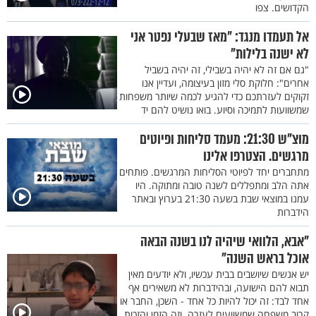
הקדושים. צפו
אל תעמדו מנגד: "מאז שבעלי נפטר אני
לא ישנה בלילות"
"גם אם זה לא יהיה בשבילי, זה יהיה בשביל
אחרים": חלוקת סלי מזון בעיצומה, ועדיין אנו
זקוקים לעזרתכם כדי להגיע לכמה שיותר משפחות
שמשוועות לתמיכה וסיוע. בואו נושיט להם יד
מוצ"ש 21:30: מעמד סליחות ופיוטים
מרגשים. הצטרפו אלינו
מתחברים יחד לפיוטי הסליחות המרגשים. פותחים
אתה הלב ומתפללים לשנה טובה ומתוקה. היו
עמנו במוצאי שבת בשעה 21:30 בערוץ ובאתר
הידברות
"אבא, הלוואי שיהיה לנו בשנה הבאה
אוכל בראש השנה"
יש אנשים שיושבים בבית עכשיו, ולא יודעים מאין
תבוא להם הישועה, ובהידברות לא משאירים אף
אחד לבד: זה יכול להיות כל אחד - השכן, החבר או
קרוב משפחה שמשוועים לעזרה. וזה הזמן והזכות