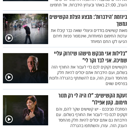
הערב, 21:00 באתר ובערוץ הידברות. אל תחמיצו
ביוזמת 'הידברות': מבצע הצלת הקשישים
נמשך
מאות קשישים בודדים וניצולי שואה כבר קיבלו את
ערכות החימום המיוחדות, ואינספור פניות חירום
הגיעו לקו החם המיוחד
"בלילות אני מבקש מישהו שיזרוק עליי
שמיכה. אני לבד וקר לי"
הקשישים זקוקים לכם כדי לעבור את החורף הזה
בשלום, ועם הידברות אתם יכולים להיות חלק
מהחסד הענק הזה, וגם להשתתף בהגרלה ולזכות
בפרסים שווים
זעקת הקשישים: "לו היה לי רק תנור
חימום. קטן אפילו"
הסתכלו סביבכם - יש קשישים שקר להם, והם
זקוקים לכם כדי לעבור את החורף בשלום. עם
הידברות גם אתם יכולים להיות חלק מהחסד
הענק הזה. עזרו, והשתתפו בהגרלה