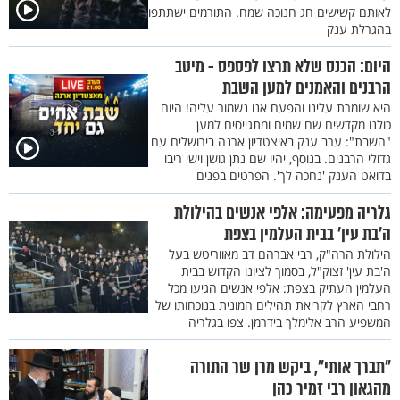
לאותם קשישים חג חנוכה שמח. התורמים ישתתפו
בהגרלת ענק
היום: הכנס שלא תרצו לפספס - מיטב
הרבנים והאמנים למען השבת
היא שומרת עלינו והפעם אנו נשמור עליה! היום
כולנו מקדשים שם שמים ומתגייסים למען
"השבת": ערב ענק באיצטדיון ארנה בירושלים עם
גדולי הרבנים. בנוסף, יהיו שם נתן גושן וישי ריבו
בדואט הענק 'נחכה לך'. הפרטים בפנים
גלריה מפעימה: אלפי אנשים בהילולת
ה’בת עין’ בבית העלמין בצפת
הילולת הרה"ק, רבי אברהם דב מאווריטש בעל
ה'בת עין' זצוק"ל, בסמוך לציונו הקדוש בבית
העלמין העתיק בצפת: אלפי אנשים הגיעו מכל
רחבי הארץ לקריאת תהילים המונית בנוכחותו של
המשפיע הרב אלימלך בידרמן. צפו בגלריה
"תברך אותי", ביקש מרן שר התורה
מהגאון רבי זמיר כהן