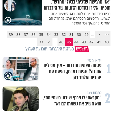
"אני מרגישה שזכיתי בבעלי מחדש".
חופית ואלירן בסדנת הזוגיות של הידברות
בבית הידברות אמרו להם: בואו לשיעור אחד,
תשמעו. מקסימום הפסדתם ערב. למחרת הם
החליטו להמשיך לכל הסדנה
39
38
37
36
35
34
33
32
31
30
29
...
<
<<
>>
>
...
46
45
44
43
42
41
40
הנצפים
פעילות הידברות
תוכניות הערוץ
וידיאו מגזין
1
פגיעה עצמית וחרדות – איך מכילים
את זה? זוגיות במבחן, הפעם עם
יהודית ואלתר כהן
2
כתבות מגזין
"הקראתי לו פרקי שירה. כשסיימתי,
הוא השיב את נשמתו לבורא"