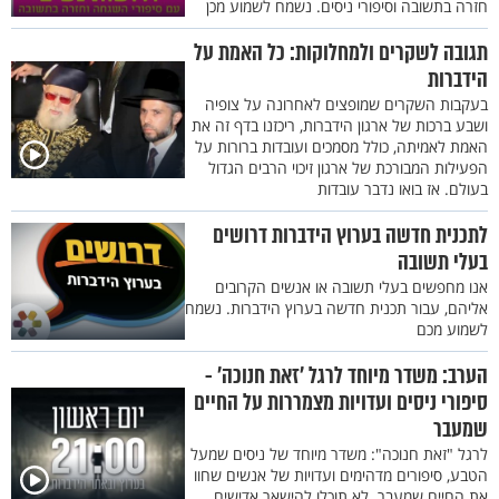
חזרה בתשובה וסיפורי ניסים. נשמח לשמוע מכן
תגובה לשקרים ולמחלוקות: כל האמת על
הידברות
בעקבות השקרים שמופצים לאחרונה על צופיה
ושבע ברכות של ארגון הידברות, ריכזנו בדף זה את
האמת לאמיתה, כולל מסמכים ועובדות ברורות על
הפעילות המבורכת של ארגון זיכוי הרבים הגדול
בעולם. אז בואו נדבר עובדות
לתכנית חדשה בערוץ הידברות דרושים
בעלי תשובה
אנו מחפשים בעלי תשובה או אנשים הקרובים
אליהם, עבור תכנית חדשה בערוץ הידברות. נשמח
לשמוע מכם
הערב: משדר מיוחד לרגל ’זאת חנוכה’ -
סיפורי ניסים ועדויות מצמררות על החיים
שמעבר
לרגל "זאת חנוכה": משדר מיוחד של ניסים שמעל
הטבע, סיפורים מדהימים ועדויות של אנשים שחוו
את החיים שמעבר. לא תוכלו להישאר אדישים.