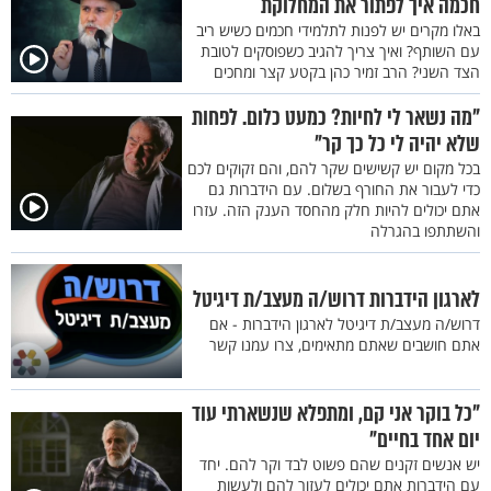
חכמה איך לפתור את המחלוקת
באלו מקרים יש לפנות לתלמידי חכמים כשיש ריב
עם השותף? ואיך צריך להגיב כשפוסקים לטובת
הצד השני? הרב זמיר כהן בקטע קצר ומחכים
"מה נשאר לי לחיות? כמעט כלום. לפחות
שלא יהיה לי כל כך קר"
בכל מקום יש קשישים שקר להם, והם זקוקים לכם
כדי לעבור את החורף בשלום. עם הידברות גם
אתם יכולים להיות חלק מהחסד הענק הזה. עזרו
והשתתפו בהגרלה
לארגון הידברות דרוש/ה מעצב/ת דיגיטל
דרוש/ה מעצב/ת דיגיטל לארגון הידברות - אם
אתם חושבים שאתם מתאימים, צרו עמנו קשר
"כל בוקר אני קם, ומתפלא שנשארתי עוד
יום אחד בחיים"
יש אנשים זקנים שהם פשוט לבד וקר להם. יחד
עם הידברות אתם יכולים לעזור להם ולעשות