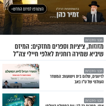
תכני הידברות
מזוזות, ציציות וספרים מחזקים: המיזם
שיביא שמירה רוחנית לאלפי חיילי צה"ל
תכני הידברות
לזיווגים, שלום בית וישועות: המשדר
העולמי של ט"ו באב
תכני הידברות
אחי, מחכים רק לך: יום התפילין העולמי