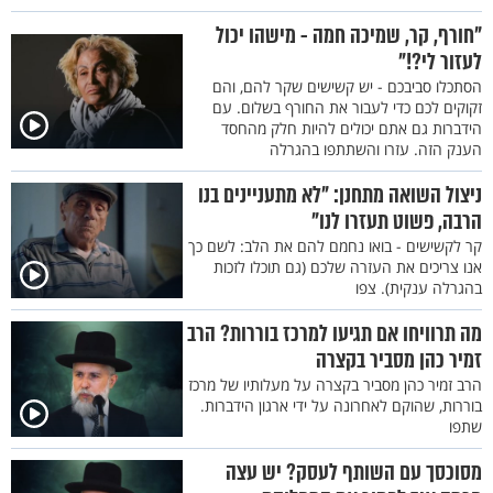
"חורף, קר, שמיכה חמה - מישהו יכול
לעזור לי?!"
הסתכלו סביבכם - יש קשישים שקר להם, והם
זקוקים לכם כדי לעבור את החורף בשלום. עם
הידברות גם אתם יכולים להיות חלק מהחסד
הענק הזה. עזרו והשתתפו בהגרלה
ניצול השואה מתחנן: "לא מתעניינים בנו
הרבה, פשוט תעזרו לנו"
קר לקשישים - בואו נחמם להם את הלב: לשם כך
אנו צריכים את העזרה שלכם (גם תוכלו לזכות
בהגרלה ענקית). צפו
מה תרוויחו אם תגיעו למרכז בוררות? הרב
זמיר כהן מסביר בקצרה
הרב זמיר כהן מסביר בקצרה על מעלותיו של מרכז
בוררות, שהוקם לאחרונה על ידי ארגון הידברות.
שתפו
מסוכסך עם השותף לעסק? יש עצה