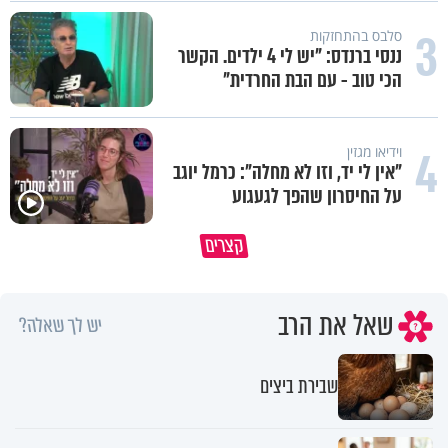
3
סלבס בהתחזקות
ננסי ברנדס: "יש לי 4 ילדים. הקשר
הכי טוב - עם הבת החרדית"
4
וידיאו מגזין
"אין לי יד, וזו לא מחלה": כרמל יוגב
על החיסרון שהפך לגעגוע
תהיו אהרון הכהן - תשכינו שלום
כל קושי שחווית היה ניסיון לרומ
קצרים
ותרדפו שלום
אותך
שאל את הרב
יש לך שאלה?
שבירת ביצים