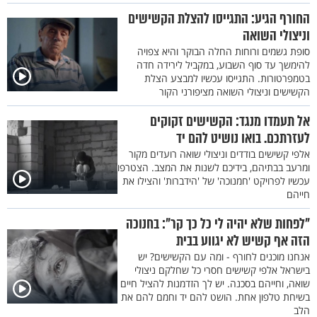
החורף הגיע: התגייסו להצלת הקשישים
וניצולי השואה
סופת גשמים ורוחות החלה הבוקר והיא צפויה
להימשך עד סוף השבוע, במקביל לירידה חדה
בטמפרטורות. התגייסו עכשיו למבצע הצלת
הקשישים וניצולי השואה מציפורני הקור
אל תעמדו מנגד: הקשישים זקוקים
לעזרתכם. בואו נושיט להם יד
אלפי קשישים בודדים וניצולי שואה רועדים מקור
ומרעב בבתיהם, בידיכם לשנות את המצב. הצטרפו
עכשיו לפרויקט 'חמנוכה' של 'הידברות' והצילו את
חייהם
"לפחות שלא יהיה לי כל כך קר": בחנוכה
הזה אף קשיש לא יגווע בבית
אנחנו מוכנים לחורף - ומה עם הקשישים? יש
בישראל אלפי קשישים חסרי כל שחלקם ניצולי
שואה, וחייהם בסכנה. יש לך הזדמנות להציל חיים
בשיחת טלפון אחת. הושט להם יד וחמם להם את
הלב