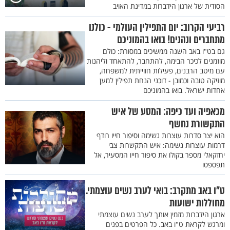
הסודית של ארגון הידברות במדינת האויב
רביעי הקרוב: יום התפילין העולמי - כולנו
מתחברים ונהנים! בואו בהמוניכם
גם בט"ו באב השנה ממשיכים במסורת: כולם
מוזמנים לכיכר הבימה, להתחבר, להתאחד וליהנות
עם מיטב הרבנים, פעילות חווייתית למשפחה,
מוזיקה טובה וכמובן - דוכני הנחת תפילין למען
אחדות ישראל. בואו בהמוניכם
מכאפיה ועד כיפה: המסע של איש
התקשורת נחשף
הוא יצר סדרות עוצרות נשימה וסיפור חייו רודף
דרמות עוצרות נשימה: איש התקשרות צבי
יחזקאלי מספר בקולו את סיפור חייו המסעיר, אל
תפספסו
ט"ו באב מתקרב: בואי לערב נשים עוצמתי.
מחוללות ישועות
ארגון הידברות מזמין אותך לערב נשים עוצמתי
ומרגש לקראת ט"ו באב. כל הפרטים בפנים