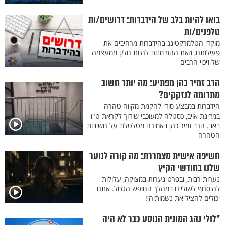
בואו להיות בלב של הידברות: דרושים/ות
טלפנים/ות
מוקדי הטלמרקטינג בהידברות מרחיבים את
פעילותם, וזאת ההזדמנות להיות חלק ממעצמה
של זיכוי הרבים
הרב זמיר כהן מפתיע: מה יותר חשוב
מתרומה לנזקקים?
הידברות במבצע סודי להקמת מקווה טהרה
במדינת אויב, כסגולה למעוכבי שידוך לקראת ט"ו
באב. הרב זמיר כהן באמירה מטלטלת על חשיבות
הטהרה
חשיפה אישית מצמררת: מה קורה לנוער
שלנו בחודשי הקיץ
נערות רבות, ובפרט נערות במצוקה, עלולות
להיסחף לשוליים במהלך החופש הגדול. אתם
יכולים להציל את נשמותיהן!
"לולי נהג המונית הנוסע כבר לא היה