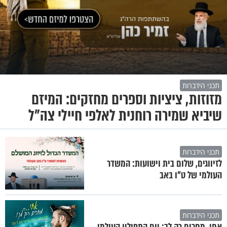
תכני הידברות
מזוזות, ציציות וספרים מחזקים: המיזם
שיביא שמירה רוחנית לאלפי חיילי צה"ל
תכני הידברות
לזיווגים, שלום בית וישועות: המשדר
העולמי של ט"ו באב
תכני הידברות
אחי, מחכים רק לך: יום התפילין העולמי