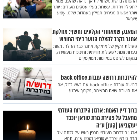
ההסתה ברשת משתוללת אך נראה שהעם צמא
לתפילין ויהדות. עשרות בעלי עסקים מעידים: יותר
ויותר אנשים מניחים תפילין בעמדות שלנו. שְׁמַע
יִשרָאֵל
המאבק שמאחורי הקלעים נחשף: מחלקת
אתגר בקרב להצלת הנוער בימי החופש
פעילות הקיץ של מחלקת אתגר כבר החלה. מאות
נערות זוכות לפעילות חווייתית וחינוכית מעשירה,
במקום לשוטט במקומות מפוקפקים
להידברות דרושה עובדת back office
דרושה עובדת back office עם ראש גדול. אם
את חושבת שאת מתאימה, מקומך איתנו!
ברוך דיין האמת: ארגון הידברות העולמי
מתאבל על פטירת מרת טוראן יוכבד
יעקוביאן [קטן] ע"ה
ארגון הידברות העולמי מרכין ראש על לכתה של
מרת טוראן יוכבד יעקוביאן [קטן] ע"ה. תהא