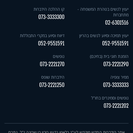
יעוץ לנשים בטהרת המשפחה -
קו ההלכה הידברות
מתחברות
073-3333300
02-6301516
יעוץ תמיכה וסיוע לנשים בהריון
דיווח וסיוע במקרי התבוללות
052-9551591
052-9551591
הזמנת חוגי בית (בחינם)
נופשים
073-2221270
073-2221290
ממיר צופיה
הידברות שופס
073-2221250
073-3333333
נופשים וסמינרים בחו"ל
073-2221202
אתר הידברות החדש מוקדש לע"נ כלאפו גדעון רובין בן שרינה ז"ל. נתרם