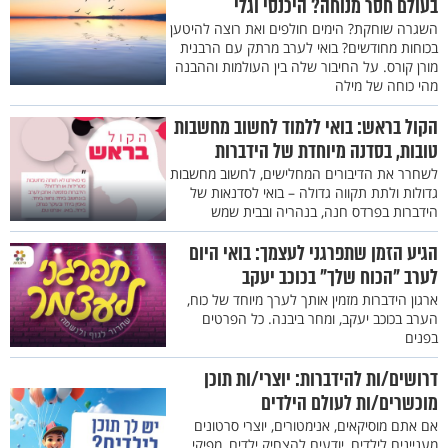
בעולם חסר מנוחה? היכנסי וגלי
השגרה שוחקת? הימים חולפים ואת רוצה להיטען
בכוחות מחודשים? בואי לערב מרתק עם הרבנית
מורן קורס. על החיבור שלה בין העולמות וההבנה
מהי כוחה של מילה
הקול בראש: בואי ללמוד לחשוב מחשבות
טובות, בסדנה מיוחדת של הידברות
לשחרר את הדיבורים המחלישים, לחשוב מחשבות
גדולות ולתת תקווה גדולה – בואי לסדנאות של
הידברות בפרדס חנה, בנהריה ובבית שמש
הגיע הזמן שתפרגני לעצמך: בואי היום
לערב "הכוח שלך" בכוכב יעקב
ארגון הידברות מזמין אותך לערך מיוחד של כוח,
הערב בכוכב יעקב, ומחר ביבנה. כל הפרטים
בפנים
דרושים/ות להידברות: יוצרי/ות תוכן
מוכשרים/ות לעולם הילדים
אם אתם מוסיקאים, אנימטורים, יוצרי סרטונים
מעניינים לילדים, יודעים להצחיק ילדים, מפיקי