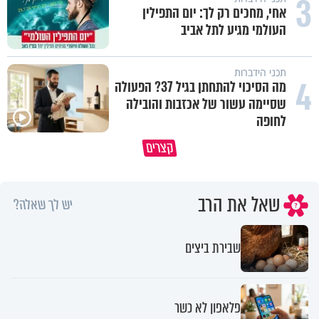
3
אחי, מחכים רק לך: יום התפילין
העולמי מגיע לתל אביב
תכני הידברות
4
מה הסיכוי להתחתן בגיל 37? הפעולה
שסיימה עשור של אכזבות והובילה
״ זו הייתה ההחלטה הכי קשה
לחופה
איך יתכן שעם ישראל הצליח לשרוד
שלקחתי בחיים": לורה כהן בריאיו
קצרים
במדבר ארבעים שנים?
אישי מרגש
שאל את הרב
יש לך שאלה?
שבירת ביצים
פלאפון לא כשר