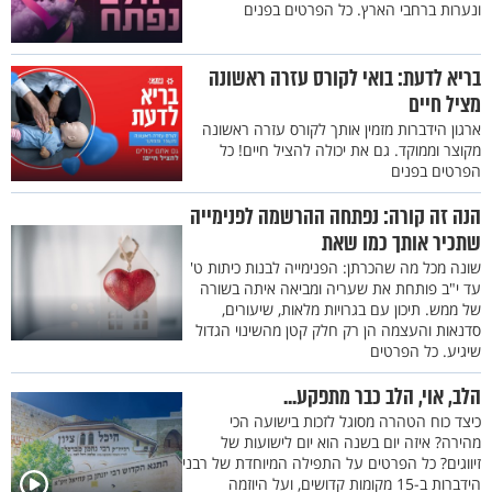
ונערות ברחבי הארץ. כל הפרטים בפנים
בריא לדעת: בואי לקורס עזרה ראשונה
מציל חיים
ארגון הידברות מזמין אותך לקורס עזרה ראשונה
מקוצר וממוקד. גם את יכולה להציל חיים! כל
הפרטים בפנים
הנה זה קורה: נפתחה ההרשמה לפנימייה
שתכיר אותך כמו שאת
שונה מכל מה שהכרתן: הפנימייה לבנות כיתות ט'
עד י"ב פותחת את שעריה ומביאה איתה בשורה
של ממש. תיכון עם בגרויות מלאות, שיעורים,
סדנאות והעצמה הן רק חלק קטן מהשינוי הגדול
שיגיע. כל הפרטים
הלב, אוי, הלב כבר מתפקע...
כיצד כוח הטהרה מסוגל לזכות בישועה הכי
מהירה? איזה יום בשנה הוא יום לישועות של
זיווגים? כל הפרטים על התפילה המיוחדת של רבני
הידברות ב-15 מקומות קדושים, ועל היוזמה