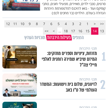
סרטים, כוכבי ילדים, מאיירים, מפעילי חוגים, כותבי
קומיקס ועוד - בואו להיכנס לפלטפורמת היהדות
הגדולה בעולם. הילדים כבר מחכים לכם:)
12
11
10
9
8
7
6
5
4
3
2
1
<
<<
>>
>
...
18
17
16
15
14
13
הנצפים
פעילות הידברות
תוכניות הערוץ
תכני הידברות
1
מזוזות, ציציות וספרים מחזקים:
המיזם שיביא שמירה רוחנית לאלפי
חיילי צה"ל
2
תכני הידברות
לזיווגים, שלום בית וישועות: המשדר
העולמי של ט"ו באב
תכני הידברות