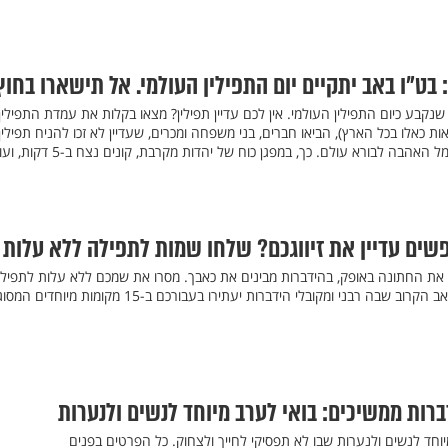
בט"ו באב יתקיים יום התפילין העולמי. אל תישארו בחוץ
שנקבע כיום התפילין העולמי. אין לכם עדיין תפילין? מצאו בקלות את עמדת התפילין
ת כאלו בכל הארץ), הביאו חברים, בני משפחה ומכרים, שעדיין לא זכו להניח תפילין
בקביעות, והניחו בצוותא את סמל האהבה לבורא עולם. כך, במפגן כוח של יהדות מ
חפשים עדיין את זיווגכם? שלחו שמות לתפילה ללא עלות
 את החתונה באופק, בהידברות מבינים את כאבך. מסרו את שמכם ללא עלות לתפיל
עולמית נדירה ומרגשת בט"ו באב הקרוב שבה רבני ומקובלי הידברות יעתירו בעבורכם ב-15 מקומות מ
ברות ממשיכים: בואי לערב מיוחד לנשים ולנערות
וחד לנשים ולנערות שבו לא תפסיקי לחייך ולצחוק. כל הפרטים בפנים