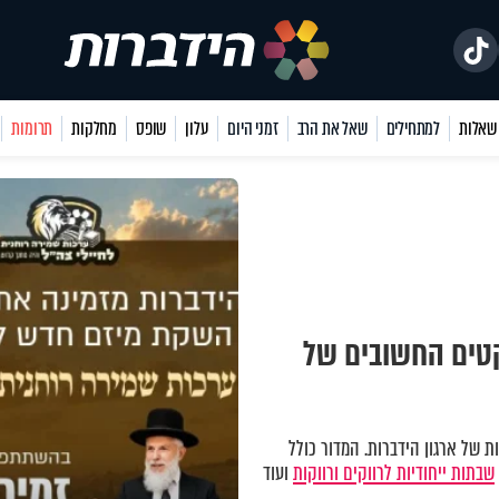
למתחילים
שאל את הרב
זמני היום
עלון
שופס
מחלקות
תרומות
קטים החשובים של
 של ארגון הידברות. המדור כולל
שבתות ייחודיות לרווקים ורווקות
ועוד