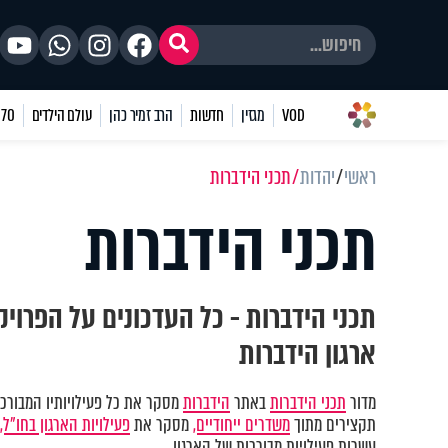
VOD
מגזין
חדשות
הרב זמיר כהן
עולם הילדים
70 שאלות
ראשי
יהדות
תכני הידברות
תכני הידברות
תכני הידברות - כל העדכונים על הפרוי
ארגון הידברות
מדור
תכני הידברות
באתר
הידברות
מסקר את כל פעילויותיו המבורכות
תקצירים מתוך
משדרים ייחודיים,
מסקר את
פעילויות הארגון בחו"ל,
עשרות פעילויות מבורכות של הארגון.