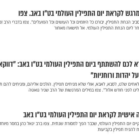
מרגש לקראת יום התפילין העולמי בט"ו באב. צפו
יב הנחת התפילין, יבורכו כל היוזמים וכל העושים וכל הפועלים". צפו בדברי הרב זמ
ר ליום הנחת התפילין העולמי. אל תישארו מאחור
א לכם להשתתף ביום התפילין העולמי בט"ו באב: "דווקא
ל יהדות ורוחניות"
אחים שלנו, לסבא, לאבא, אולי שלא מניחים תפילין. הולכים אליהם, ומניחים להם תפ
נו לפני חודש אלול". צפו במילים המרגשות של הרב שניר גואטה
 אישית לקראת יום התפילין העולמי בט"ו באב
קיים יום התפילין העולמי, שכבר הפך למסורת שנתית. צפו ברב יגאל כהן במסר מיוחד
ח להניח תפילין בקביעות