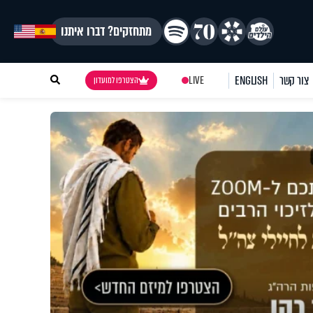
מתחזקים? דברו איתנו
צור קשר
ENGLISH
LIVE
הצטרפו למועדון