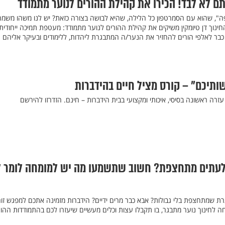
ם לא לבד! הכירו את קהילת ההורים לנוער מתמודד
ה", שהוא עם הסמרטפון כל הלילה, שהיא לבושה בצורה כזאת? יש לנו משהו משמח
ינוך דן טיומקין משיקים את קהילת ההורים לנוער מתמודד: מעטפת תמיכה ייחודית
בר לאלפי הורים להחזיר את הנער/ה המתבגרת ליהדות, ללימודים ובעיקר אליהם
תיכם" – קורס מציל חיים בהידברות
זרה ראשונה בסיסי, איכותי ומקצועי בבית הידברות – חינם. הזדרזו להירשם
לעתים מתחצפת? חשוב שתשמעו מה יש למומחה לומר ל
ת שמתחצפת בלי גבולות? אבא כבר מרים ידיים? הידברות מזמינה אתכם למפגש זו
מחה לחינוך נוער מתבגר, בו תקבלו עצות וכלים מעשיים שיעזרו לכם בהתמודדות ההו