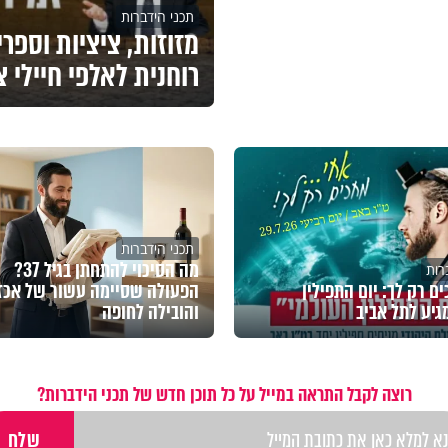
תכני הידברות
מזוזות, ציציות וספר
רוחנית לאלפי חיילי 
תכני הידברות
מה הסיכוי להתחתן בגיל 37?
רות
ם רק לך: יום התפילין
הפעולה שסיימה עשור של אכז
גיע לתל אביב
והובילה לחופה
רוצה לקבל התראה במייל על כל תוכן חדש של תכני הידברות?