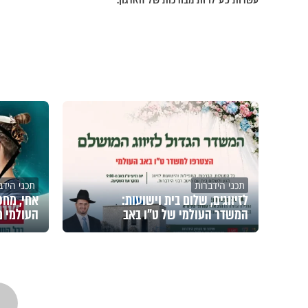
תכני הידברות
תכני הידב
לזיווגים, שלום בית וישועות:
אחי, מחכי
המשדר העולמי של ט"ו באב
העולמי מ