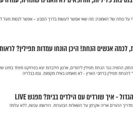
נסיבות פליליות, והרופאים לא האמינו שתחיה, עמדה ע
לף על כוחה של האמונה: מה שאי אפשר לעשות בדרך הטבע – אפשר לנסות מעל ל
 לכמה אנשים הנחת! היכן הונחו עמדות תפילין? לראות
ק ההזויה נגד הנחת תפילין ליהודים, ארגון הידברות יצא בפרויקט מיוחד במינו של
הנחת תפילין ברחבי הארץ - לא תאמינו באילו מקומות. צפו בגלריה
דול - איך שורדים עם הילדים בבית? מפגש LIVE
מדריך ההורים אריה אקרמן על השאלות הבוערות. הירשמו עכשיו, ללא עלות!