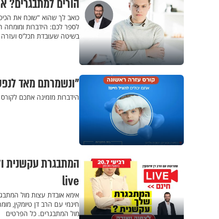
הורים למתבגרים? את
כואב לך שהוא "שוכח את הכיפ
לספר לכם: הידברות ומומחה הח
בשיטה שעובדת תכל'ס ועזרה כ
"ונשמרתם מאד לנפשו
הידברות מזמינה אתכם לקורס ע
המתבגרת עקשנית ו
live
אימא אובדת עצות מול המתבגר
חינמי עם הרב דן טיומקין, מו
מול המתבגרים. כל הפרטים