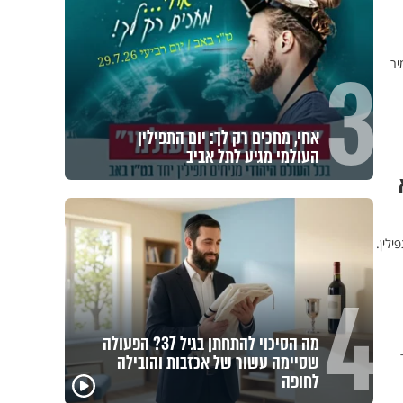
3
יר
אחי, מחכים רק לך: יום התפילין
העולמי מגיע לתל אביב
ילין.
4
מה הסיכוי להתחתן בגיל 37? הפעולה
שסיימה עשור של אכזבות והובילה
לחופה
"הגמג