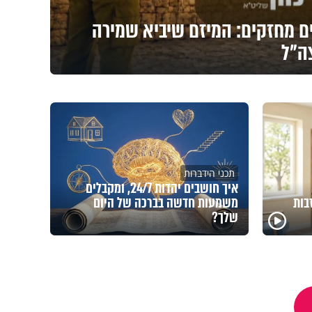
ים מחזקים: המיזם שיביא שמירה
צה"ל
תכני הידברות
איך חושבים יהדות 24/7, ומקבלים
בות
משמעות חדשה בברכה של היום
שלך?