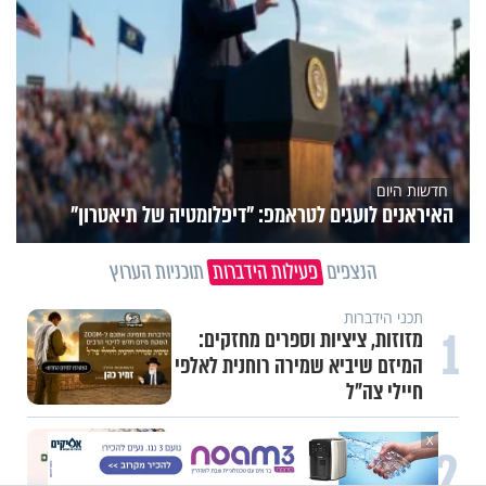
חדשות היום
האיראנים לועגים לטראמפ: "דיפלומטיה של תיאטרון"
הנצפים
פעילות הידברות
תוכניות הערוץ
תכני הידברות
1
מזוזות, ציציות וספרים מחזקים:
המיזם שיביא שמירה רוחנית לאלפי
חיילי צה"ל
X
2
תכני הידברות
לזיווגים, שלום בית וישועות: