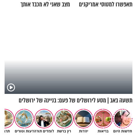
תאפשרו למטוסי אמריקנים
מצב שאני לא מכבד אותך
להמריא מהשטח שלכם"
בבוקר בהנחת תפילין"
תשעה באב | מסע לירושלים של פעם: בניינה של ירושלים
חדשות היום
בריאות
יהדות
רץ ברשת
לומדים תורה
דעות וטורים
תרבות
לא מתיאשים מאף יהודי - הרב