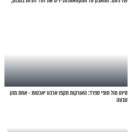
של פעם: המאבק על המקוואות
מכילים את זה? זוגיות במבחן,
הפעם עם יהודית ואלתר כהן
סיוט מול חופי ספרד: האורקות תקפו ארבע יאכטות - אחת מהן
טבעה