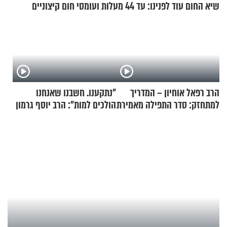
שיא החום עוד לפנינו: עד 44 מעלות ועומסי חום קיצוניים
הרב רפאל אוחיון – המדריך
"נתקענו. חשבנו שאנחנו
למתחזק: סדר התפילה מאמירת
הולכים למות": הרב יוסף גרמון
הקורבנות ועד קריאת שמע
בריאיון מרתק