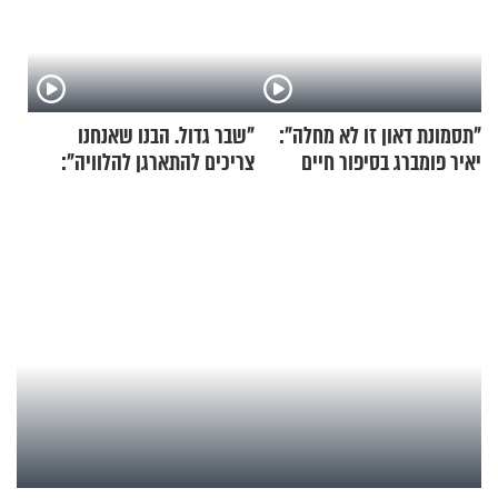
"תסמונת דאון זו לא מחלה":
"שבר גדול. הבנו שאנחנו
יאיר פומברג בסיפור חיים
צריכים להתארגן להלוויה":
מעורר השראה
זוגיות במבחן, הפעם עם מרים
וגד דנינו