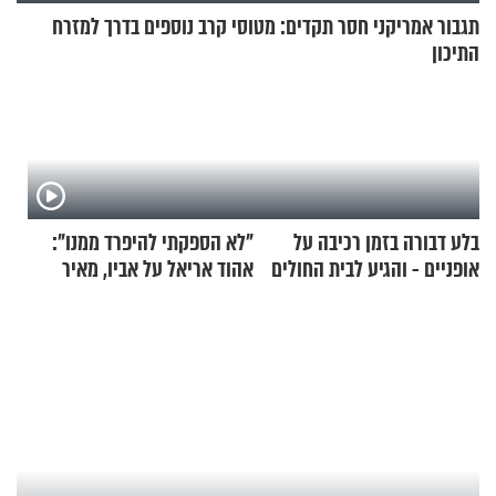
תגבור אמריקני חסר תקדים: מטוסי קרב נוספים בדרך למזרח
התיכון
בלע דבורה בזמן רכיבה על
"לא הספקתי להיפרד ממנו":
אופניים - והגיע לבית החולים
אהוד אריאל על אביו, מאיר
במצב מסכן חיים
אריאל ז"ל