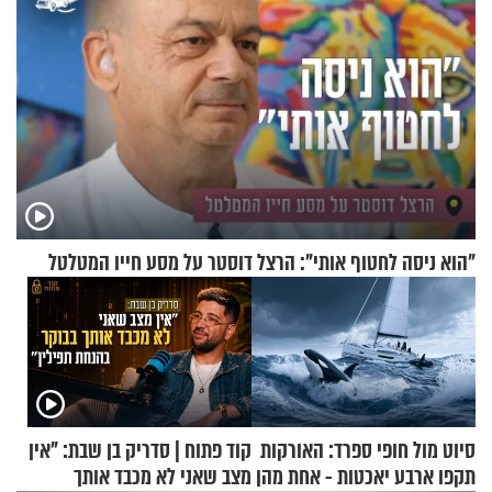
"הוא ניסה לחטוף אותי": הרצל דוסטר על מסע חייו המטלטל
סיוט מול חופי ספרד: האורקות
קוד פתוח | סדריק בן שבת: "אין
תקפו ארבע יאכטות - אחת מהן
מצב שאני לא מכבד אותך