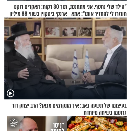
"הילד שלי נחטף. אני מתחננת,
תוך 30 דקות: האקרים רוקנו
תעזרו לי להחזיר אותו": אמא
ארנקי ביטקוין בשווי 88 מיליון
של יובל בן ה-4 בריאיון דומע
דולר
בעיצומו של תשעה באב: איך מתקדמים מכאן? הרב יצחק דוד
גרוסמן בשיחה מיוחדת