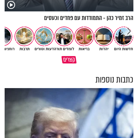
הרב זמיר כהן - התמודדות עם פחדים וכעסים
חלמתם על שריפה? 🔥 אל
חדשות היום
יהדות
בריאות
לומדים תורה
דעות וטורים
תרבות
רוחניות ו
תיבהלו! כנסו לגלות את פתרון
קצרים
החלום
פרשת שופטים בגרסת AI
כתבות נוספות