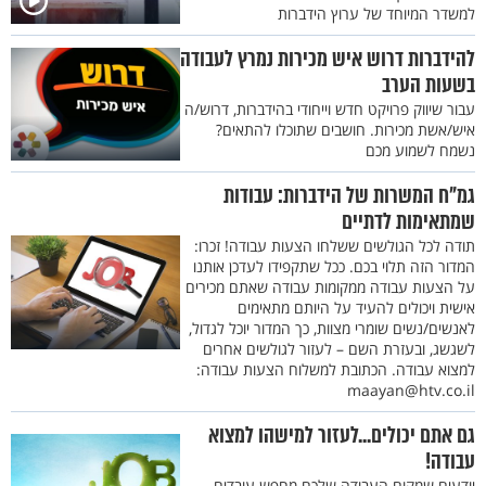
למשדר המיוחד של ערוץ הידברות
להידברות דרוש איש מכירות נמרץ לעבודה
בשעות הערב
עבור שיווק פרויקט חדש וייחודי בהידברות, דרוש/ה
איש/אשת מכירות. חושבים שתוכלו להתאים?
נשמח לשמוע מכם
גמ"ח המשרות של הידברות: עבודות
שמתאימות לדתיים
תודה לכל הגולשים ששלחו הצעות עבודה! זכרו:
המדור הזה תלוי בכם. ככל שתקפידו לעדכן אותנו
על הצעות עבודה ממקומות עבודה שאתם מכירים
אישית ויכולים להעיד על היותם מתאימים
לאנשים/נשים שומרי מצוות, כך המדור יוכל לגדול,
לשגשג, ובעזרת השם – לעזור לגולשים אחרים
למצוא עבודה. הכתובת למשלוח הצעות עבודה:
maayan@htv.co.il
גם אתם יכולים...לעזור למישהו למצוא
עבודה!
יודעים שמקום העבודה שלכם מחפש עובדים