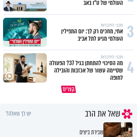
העולמי של ט"ו באב
3
תכני הידברות
אחי, מחכים רק לך: יום התפילין
העולמי מגיע לתל אביב
תכני הידברות
4
מה הסיכוי להתחתן בגיל 37? הפעולה
שסיימה עשור של אכזבות והובילה
לחופה
קצרים
ברכה או קללה? הכל בידים שלנו
איך לשלוט בסיטואציה בצורה נכו
שאל את הרב
יש לך שאלה?
שבירת ביצים