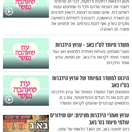
מגוון הרצאות לרווקים ולרווקות, לבני זוג שרוצים
לשפר את הזוגיות שלהם ולכל מי שמחפש עצות
לשלום בית. אתם מוזמנים לצפות, להאזין למרצים
מן השורה הראשונה, להצטרף לתפילות בחמישה
מוקדים בארץ, ואף לזכות בפרסים. אל תחמיצו את
משדר חג האהבה
משדר מיוחד לט"ו באב - ערוץ הידברות
פאנל מומחים, פעילות מיוחדת למחפשי זיווג ועוד -
משדר מיוחד לקראת ט"ו באב. יום חמישי, ערוץ
ואתר הידברות
היכונו למשדר המיוחד של ערוץ הידברות
בט"ו באב
מחפשים זיווג? המשדר המיוחד של ערוץ הידברות
יתן לכם את כל הכלים וההזדמנויות. צפו ב-4
פרומואים קצרצרים שהופקו לקראת המשדר
ערוץ ואתרי הידברות מציגים: יום שידורים
עולמי מיוחד בט' באב
ביום תשעה באב, יום האבל הלאומי של עמנו,