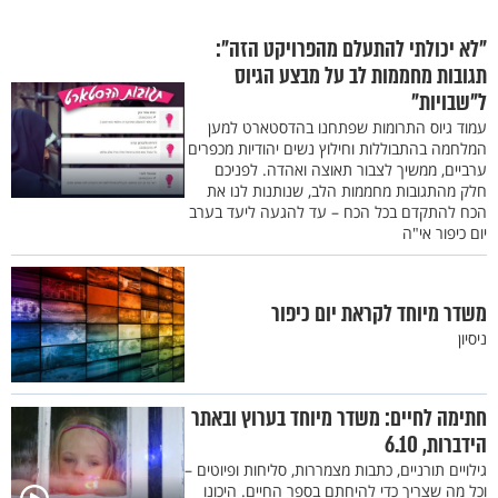
"לא יכולתי להתעלם מהפרויקט הזה":
תגובות מחממות לב על מבצע הגיוס
ל"שבויות"
עמוד גיוס התרומות שפתחנו בהדסטארט למען
המלחמה בהתבוללות וחילוץ נשים יהודיות מכפרים
ערביים, ממשיך לצבור תאוצה ואהדה. לפניכם
חלק מהתגובות מחממות הלב, שנותנות לנו את
הכח להתקדם בכל הכח – עד להגעה ליעד בערב
יום כיפור אי"ה
משדר מיוחד לקראת יום כיפור
ניסיון
חתימה לחיים: משדר מיוחד בערוץ ובאתר
הידברות, 6.10
גילויים תורניים, כתבות מצמררות, סליחות ופיוטים –
וכל מה שצריך כדי להיחתם בספר החיים. היכונו