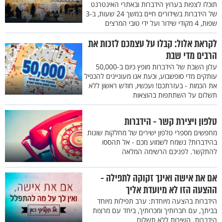
תוכלו לצפות בערוץ הידברות ובאתרי האינטרנט
של הידברות בשידורים חיים במשך 24 שעות, ב-3
שפות, 4 מקודי שידור ועל ידי טובי המרצים
לקראת אלול: קבלו על עצמכם לזכות את
הרבים מדי שבת
עלון השבת של הידברות מופץ כיום ב-50,000
עותקים מדי סופשבוע, וכעת אנו מעוניינים להכפיל
את הכמות - בעזרתכם! ועכשיו, חודש ראשון ללא
תשלום על השתתפות בהוצאות
טלפון ויצירת קשר - הידברות
מחפשים מספרי טלפון ישירים של מחלקות שונות
בהידברות? נשמח לשמוע מכם - אל תהססו
להתקשר. לפניכם הרשימה המלאה
אם את אישה ואינך זקוקה לתפילה -
ההצעה הזו לא מיועדת אליך
הידברות בהצעה מיוחדת: ערב תפילות מיוחד
בביתך, עם חברותיך ומכרותיך, ביחד עם מרצות
הידברות. השירות ללא תשלום