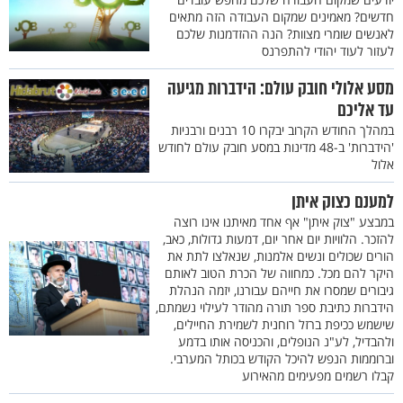
חדשים? מאמינים שמקום העבודה הזה מתאים
לאנשים שומרי מצוות? הנה ההזדמנות שלכם
לעזור לעוד יהודי להתפרנס
מסע אלולי חובק עולם: הידברות מגיעה
עד אליכם
במהלך החודש הקרוב יבקרו 10 רבנים ורבניות
'הידברות' ב-48 מדינות במסע חובק עולם לחודש
אלול
למענם כצוק איתן
במבצע "צוק איתן" אף אחד מאיתנו אינו רוצה
להזכר. הלוויות יום אחר יום, דמעות גדולות, כאב,
הורים שכולים ונשים אלמנות, שנאלצו לתת את
היקר להם מכל. כמחווה של הכרת הטוב לאותם
גיבורים שמסרו את חייהם עבורנו, יזמה הנהלת
הידברות כתיבת ספר תורה מהודר לעילוי נשמתם,
שישמש ככיפת ברזל רוחנית לשמירת החיילים,
ולהבדיל, לע"נ הנופלים, והכניסה אותו בדמע
וברוממות הנפש להיכל הקודש בכותל המערבי.
קבלו רשמים מפעימים מהאירוע