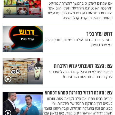
אנו שמחים לעדכן כי בהמשך להצלחת פרויקט
"מהפכת האינטרנט היהודית", יושקו היום אתרי
הידברות החדשים בעברית ובאנגלית, עם עיצוב
משופר וממשק מתקדם. קבלו הצצה
דרוש עוזר בכיר
דרוש עוזר בכיר, בוגר עולם הישיבות, נמרץ ופעיל,
ירא שמים ונאמן
צפו: הצצה למעברוני ערוץ הידברות
מי אף פעם לא מרוצה? קבלו הצצה למעברוני
ערוץ הידברות. חג פסח כשר ושמח!
צפו: הזוכה הגדול בהגרלת קמחא דפסחא
יהודים רבים פתחו את הלב לקראת פסח, ותרמו
לעניים דרך מחלקת החסד של הידברות. ומי
מביניהם זכה בהגרלה הגדולה, וקיבל ריהוט ומוצרי
חשמל לדירה? אוריאל דיינים מלוד. צפו בראיון קצר