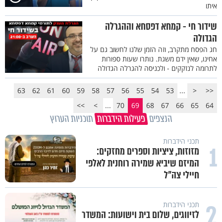
איתו
שידור חי - קמחא דפסחא וההגרלה
הגדולה
חג הפסח מתקרב, וזה הזמן שלנו לחשוב גם על
אחינו, שאין ידם משגת. נותרו שעות ספורות
לתרומה לנזקקים - ולכניסה להגרלה הגדולה
63
62
61
60
59
58
57
56
55
54
53
...
<
<<
>>
>
...
70
69
68
67
66
65
64
הנצפים
פעילות הידברות
תוכניות הערוץ
תכני הידברות
1
מזוזות, ציציות וספרים מחזקים:
המיזם שיביא שמירה רוחנית לאלפי
חיילי צה"ל
2
תכני הידברות
לזיווגים, שלום בית וישועות: המשדר