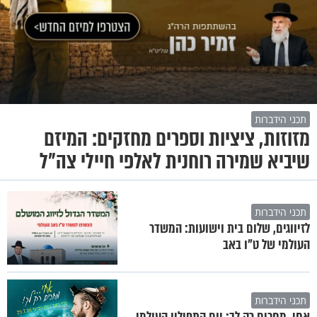
תכני הידברות
מזוזות, ציציות וספרים מחזקים: המיזם
שיביא שמירה רוחנית לאלפי חיילי צה"ל
תכני הידברות
לזיווגים, שלום בית וישועות: המשדר
העולמי של ט"ו באב
תכני הידברות
אחי, מחכים רק לך: יום התפילין העולמי