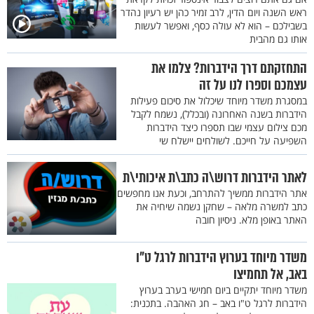
ראש השנה ויום הדין, לרב זמיר כהן יש רעיון נהדר
בשבילכם – הוא לא עולה כסף, ואפשר לעשות
אותו גם מהבית
התחזקתם דרך הידברות? צלמו את
עצמכם וספרו לנו על זה
במסגרת משדר מיוחד שיכלול את סיכום פעילות
הידברות בשנה האחרונה (ובכלל), נשמח לקבל
מכם צילום עצמי שבו תספרו כיצד הידברות
השפיעה על חייכם. לשולחים יישלח שי
לאתר הידברות דרוש\ה כתב\ת איכותי\ת
אתר הידברות ממשיך להתרחב, וכעת אנו מחפשים
כתב למשרה מלאה – שחקן נשמה שיחיה את
האתר באופן מלא. ניסיון חובה
משדר מיוחד בערוץ הידברות לרגל ט"ו
באב, אל תחמיצו
משדר מיוחד יתקיים ביום חמישי בערב בערוץ
הידברות לרגל ט"ו באב – חג האהבה. בתכנית: