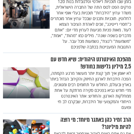
בזמן שבו תוכניות ריאלטי וטלנובלות בנות 120
פרקים הפכו לכוס התה של החברה הישראלית,
משדר ערוץ "הידברות" תוכניות בעלי אופי אחר
לחלוטין. תוכניות ותכנים שבכל ערוץ אחר מוכתרים
כ"חסרי רייטינג", זוכים לאהדת הציבור הצמא
לעוד. מאות פניות מגיעות לערוץ מדי יום: "אתם
מדברים בשפה שונה". מילים כמו "מהות", "אמת",
"משמעות" ו"נצח", נשמעות מכל עבר. על
התגובות המעניינות בכתבה שלפניכם
מהפכת האינטרנט היהודית: שיא חדש עם
2.5 מיליון גלישות בחודש!
לא יאומן איך תוך קצת יותר מעשור מרגע הקמתה,
הפכה הידברות לארגון החיזוק והקירוב הגדול ביותר
בארץ ובעולם, החולש על תחומים רבים ומגוונים.
מדי חודש נביא בפניכם סקירה מרתקת על אחת
ממחלקות הארגון. והחודש: אתר האינטרנט
הייחודי והמקצועי של הידברות, שבקרבו לב חי
ופועם
הרב זמיר כהן באתגר מיוחד: מי רוצה
להיות מיליונר?
אם גם אתם רוצים לצבור אינספור זכויות לקראת