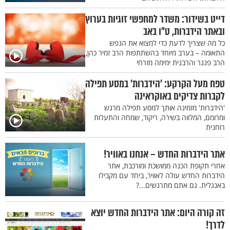
דייט בשידור: משדר למחפשי זוגיות בערוץ
ובאתר הידברות, ט"ו באב
כל מה שצריך לדעת כדי למצוא את הנפש
התאומה – בערב מיוחד בהשתתפות הרב זמיר כהן,
הרב פנגר והרבנית ימימה מזרחי
טפח מעל הקרקע: ’הידברות’ במסע תפילה
לקברות צדיקים באוקראינה
'הידברות' מזמינה אותך למסע תפילה מרגש
ומרומם, המלווה בשירה, ריקוד, שמחה והתעלות
רוחנית
אתר הידברות החדש – אנחנו באוויר!
אחרי תקופת הכנה ממושכת ומורכבת, אתר
הידברות החדש עולה לאוויר, ביחד עם מקבילו
באנגלית. גם אתם מתרגשים...?
זה קורה היום: אתר הידברות החדש יוצא
לדרך!