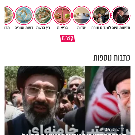
חדשות היום
לומדים תורה
יהדות
בריאות
רץ ברשת
דעות וטורים
תרבות
גם ׳הרע׳ זה הרחמים של בורא
קצרים
מדוע האמונה נמשלה למלח?
עולם
כתבות נוספות
חדשות היום