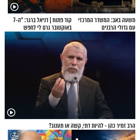
תשעה באב: המשדר המרכזי
קוד פתוח | דניאל ברגר: "ה-7
עם גדולי הרבנים
באוקטובר גרם לי לחפש
תשובות"
הרב זמיר כהן - להיות דתי, קשה או תענוג?