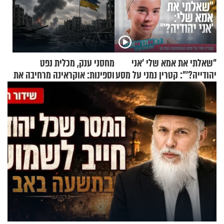
"שאלתי את אמא שלי 'אני
מחסני ענק, מכלית נפט
יהודייה?'": קטרין נמני על מסע
וספינות: אוקראינה מרחיבה את
ההתחזקות המרגש
התקיפות בעומק רוסיה