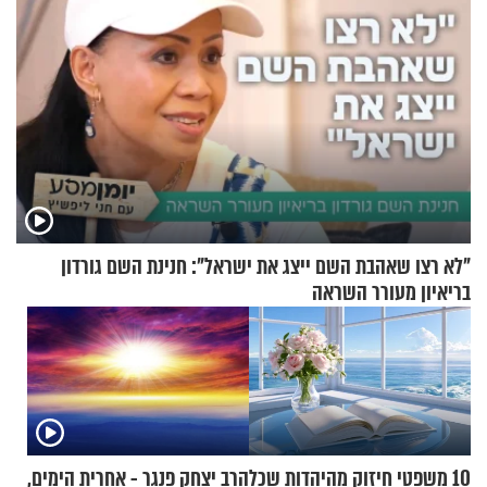
"לא רצו שאהבת השם ייצג את ישראל": חנינת השם גורדון
בריאיון מעורר השראה
10 משפטי חיזוק מהיהדות שכל
הרב יצחק פנגר - אחרית הימים,