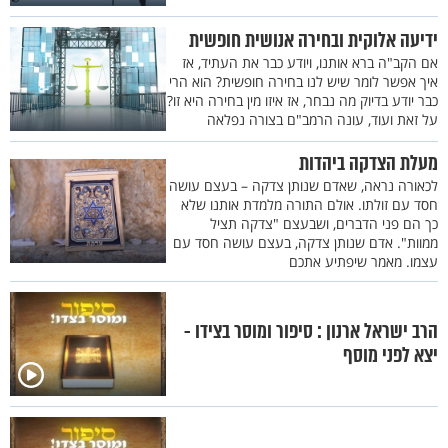
ידיעה אלוקית ובחירה אנושית חופשית
אם הקב"ה ברא אותנו, ויודע כבר את העתיד, אז
איך אפשר לומר שיש לנו בחירה חופשית? הוא הרי
כבר יודע בדיוק מה נבחר, אז איזו מין בחירה היא זו?
על זאת ועוד, עונה הרמב"ם בצורה נפלאה
מעלת הצדקה ביהדות
לכאורה נראה, שאדם שנותן צדקה – בעצם עושה
חסד עם זולתו. אולם התורה מלמדת אותנו שלא
כך הם פני הדברים, ושבעצם "צדקה תציל
ממוות". אדם שנותן צדקה, בעצם עושה חסד עם
עצמו. מאמר שיפתיע אתכם
הרב ישראל ארנון : סיפור ומוסר בצידו -
יצא לפני מוסף