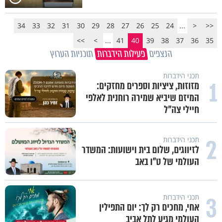
34
33
32
31
30
29
28
27
26
25
24
...
<
<<
>>
>
...
41
40
39
38
37
36
35
הנצפים
פעילות הידברות
תוכניות הערוץ
תכני הידברות
1
מזוזות, ציציות וספרים מחזקים:
המיזם שיביא שמירה רוחנית לאלפי
חיילי צה"ל
2
תכני הידברות
לזיווגים, שלום בית וישועות: המשדר
העולמי של ט"ו באב
3
תכני הידברות
אחי, מחכים רק לך: יום התפילין
העולמי מגיע לתל אביב