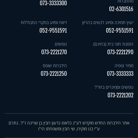
מתחברות
073-3333300
02-6301516
יעוץ תמיכה וסיוע לנשים בהריון
דיווח וסיוע במקרי התבוללות
052-9551591
052-9551591
הזמנת חוגי בית (בחינם)
נופשים
073-2221270
073-2221290
ממיר צופיה
הידברות שופס
073-2221250
073-3333333
נופשים וסמינרים בחו"ל
073-2221202
אתר הידברות החדש מוקדש לע"נ כלאפו גדעון רובין בן שרינה ז"ל. נתרם
ע"י בנו מוקירו, שי רובין ומשפחתו הי"ו