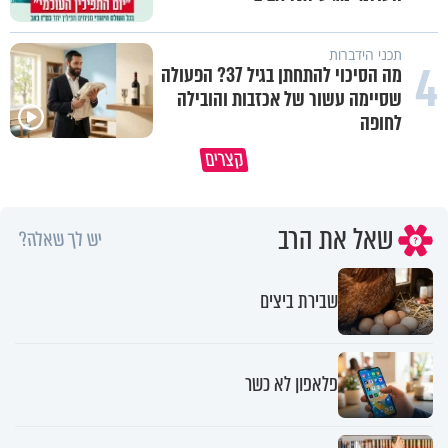
תכני הידברות
4
מה הסיכוי להתחתן בגיל 37? הפעולה
שסיימה עשור של אכזבות והובילה
לחופה
קצרים
מדוע האמונה נמשלה למלח?
גם ׳הרע׳ זה הרחמים של בורא ע
שאל את הרב
יש לך שאלה?
שבירת ביצים
פלאפון לא כשר