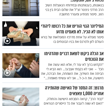
בגאונותו, בענוותנותו ובמידותיו הנאצלות השיב
הרב מרדכי גיפטר זצ"ל את שלום הבית בין בני
הזוג. סיפור מפתיע ומעורר מחשבה
המיליונר הגוי הוריש את כל רכושו ליהודי
אותו לא הכיר. לא תאמינו מדוע
סיפור מופלא על אחת מדרכיו המופלאות של בורא
העולם לזון ולפרנס את בניו הבוטחים בו
אב הכלה ביקש לשאת דברים שהדהימו
את הנוכחים
"הקדוש ברוך לא עזר לי, אלא הוא עשה את
הכל – ואני לא נקפתי אצבע!… הוא הביא לי
הביתה את השידוך, את השמחה, את הברכה, את
הישועה, את ה-כ-ל… אני לא עשיתי מאומה!…"
מרגש: זה המסר של האישה שהותירה
אחריה 1,000 צאצאים
"כבוד הרב", קראה הסבתא הישישה והחולה,
"האם לא שווה לעבור את כל הייסורים הנוראים