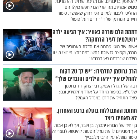
להסתפק בדיבורים. אם מדינת ישראל היא מדינת
כיבוש אכזרית, מה יש להם לחפש כאן?! הם
החליטו לעבור למקום הכי רחוק שאפשר. סיפור
חייהם המרתק של ד"ר חיים ויעל טופול
דממת הלם שררה באוויר: איך הגיעה ילדה
ירושלמית לעיר הרחוקה?
אשתו של מוטי פתחה את הדלת האחורית של
הרכב, וקפצה כנשוכת נחש: "מה זה?! מי זו?! מ י זו
הילדה שנרדמה כאן ברכב?!"
הרב גרוסמן לתלמידו: "יש לך 20 דקות
להחליט איך ייראו הילדים והנכדים שלך"
רבה של מגדל העמק, רבי יצחק דוד גרוסמן
שליט"א, בסיפור מיוחד על אחד מתלמידיו, וגם:
כיצד התחיל את דרכו במגדל העמק?
חתונת ההתבוללות בוטלה ברגע האחרון.
לא תאמינו כיצד
בן יחיד של הבורא יתברך, בן אובד, אך לא בן אבוד.
איך מסבירים לו את גודל הטעות להינשא לנוצריה?
סיפור מופלא על הרבי מלובביץ'