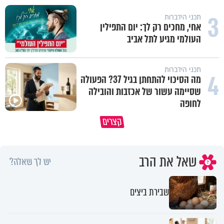
3
תכני הידברות
אחי, מחכים רק לך: יום התפילין
העולמי מגיע לתל אביב
תכני הידברות
4
מה הסיכוי להתחתן בגיל 37? הפעולה
שסיימה עשור של אכזבות והובילה
לחופה
קצרים
מדוע האמונה נמשלה למלח?
גם ׳הרע׳ זה הרחמים של בורא ע
שאל את הרב
יש לך שאלה?
שבירת ביצים