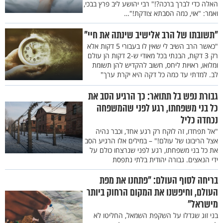
האלה כדי לברך ברכה?!" רבי יהושע ליב פרץ בבכי,
ואמר: "אוי, כמה הסבתא צודקת!"…
"תשובתו של הרב אלישיב שינתה את חיי"
"כאשר הרב השיב לי שאין לו בעבורי 5 דקות אלא
רק 3 דקות, הבנתי בכל מאודי ש-2 דקות הן עולם
ומלואו, ראויות ליחס, חשוב להקדיש להן תשומת
לב. למדתי עד כמה כל דקה היא יקרת ערך"
גבורת נפש בל תתואר: כך הרגיע הסב את
כל בני משפחתו, רגע לפני שהמשפחה
נכחדה כליל
"אל תפחדו, זה לוקח רק רגע אחד, וכבר נהיה
אצל הריבונו של עולם!" – במילים אלו הרגיע הסב
את כל בני משפחתו, רגע לפני שנרצחו כולם על
ידי הנאצים. גבורה יהודית בלתי נתפסת
בריחה לסוף העולם: "פתחנו את מפת
העולם, וחיפשנו את המקום הרחוק ביותר
מישראל"
בני זוג שגדלו על השקפת השמאל, החליטו לא