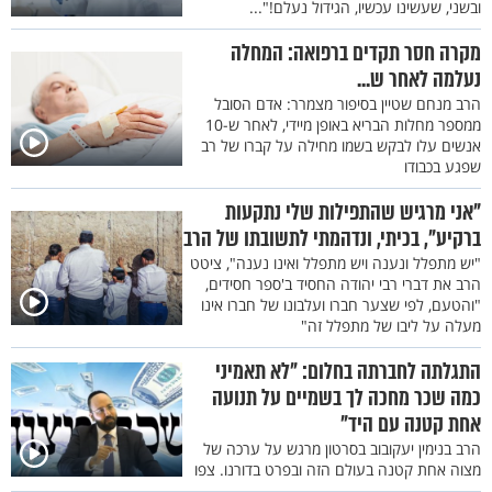
ובשני, שעשינו עכשיו, הגידול נעלם!"...
מקרה חסר תקדים ברפואה: המחלה
נעלמה לאחר ש...
הרב מנחם שטיין בסיפור מצמרר: אדם הסובל
ממספר מחלות הבריא באופן מיידי, לאחר ש-10
אנשים עלו לבקש בשמו מחילה על קברו של רב
שפגע בכבודו
"אני מרגיש שהתפילות שלי נתקעות
ברקיע", בכיתי, ונדהמתי לתשובתו של הרב
"יש מתפלל ונענה ויש מתפלל ואינו נענה", ציטט
הרב את דברי רבי יהודה החסיד ב'ספר חסידים,
"והטעם, לפי שצער חברו ועלבונו של חברו אינו
מעלה על ליבו של מתפלל זה"
התגלתה לחברתה בחלום: "לא תאמיני
כמה שכר מחכה לך בשמיים על תנועה
אחת קטנה עם היד"
הרב בנימין יעקובוב בסרטון מרגש על ערכה של
מצוה אחת קטנה בעולם הזה ובפרט בדורנו. צפו