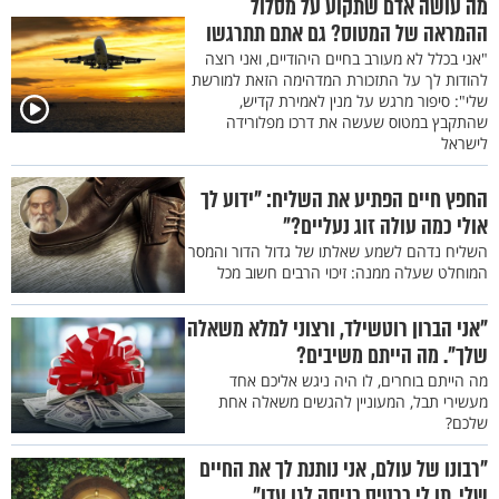
מה עושה אדם שתקוע על מסלול
ההמראה של המטוס? גם אתם תתרגשו
"אני בכלל לא מעורב בחיים היהודיים, ואני רוצה
להודות לך על התזכורת המדהימה הזאת למורשת
שלי": סיפור מרגש על מנין לאמירת קדיש,
שהתקבץ במטוס שעשה את דרכו מפלורידה
לישראל
החפץ חיים הפתיע את השליח: "ידוע לך
אולי כמה עולה זוג נעליים?"
השליח נדהם לשמע שאלתו של גדול הדור והמסר
המוחלט שעלה ממנה: זיכוי הרבים חשוב מכל
"אני הברון רוטשילד, ורצוני למלא משאלה
שלך". מה הייתם משיבים?
מה הייתם בוחרים, לו היה ניגש אליכם אחד
מעשירי תבל, המעוניין להגשים משאלה אחת
שלכם?
"רבונו של עולם, אני נותנת לך את החיים
שלי. תן לי כרטיס כניסה לגן עדן"