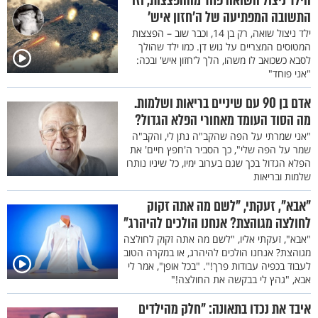
הילד ניצול השואה פחד מההפצצות, וזו
התשובה המפתיעה של ה’חזון איש’
ילד ניצול שואה, רק בן 14, וכבר שוב – הפצצות
המטוסים המצריים על גוש דן. כמו ילד שהולך
לסבא כשכואב לו משהו, הלך ל'חזון איש' ובכה:
"אני פוחד"
אדם בן 90 עם שיניים בריאות ושלמות.
מה הסוד העומד מאחורי הפלא הגדול?
"אני שמרתי על הפה שהקב"ה נתן לי, והקב"ה
שמר על הפה שלי", כך הסביר ה'חפץ חיים' את
הפלא הגדול בכך שגם בערוב ימיו, כל שיניו נותרו
שלמות ובריאות
"אבא", זעקתי, "לשם מה אתה זקוק
לחולצה מגוהצת? אנחנו הולכים להיהרג"
"אבא", זעקתי אליו, "לשם מה אתה זקוק לחולצה
מגוהצת? אנחנו הולכים להיהרג, או במקרה הטוב
לעבוד בכפיה עבודות פרך!". "בכל אופן", אמר לי
אבא, "גהץ לי בבקשה את החולצה!"
איבד את נכדו בתאונה: "חלק מהילדים