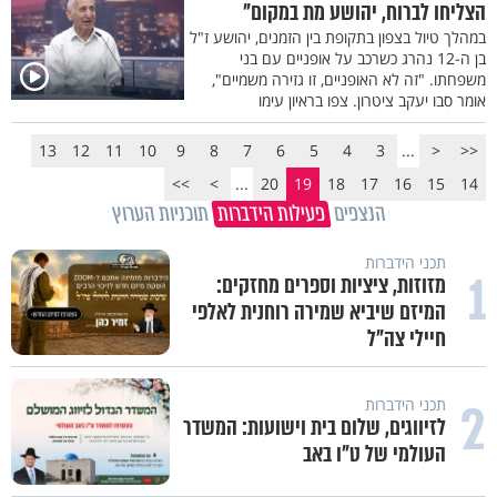
הצליחו לברוח, יהושע מת במקום"
במהלך טיול בצפון בתקופת בין הזמנים, יהושע ז"ל
בן ה-12 נהרג כשרכב על אופניים עם בני
משפחתו. "זה לא האופניים, זו גזירה משמיים",
אומר סבו יעקב ציטרון. צפו בראיון עימו
13
12
11
10
9
8
7
6
5
4
3
...
<
<<
>>
>
...
20
19
18
17
16
15
14
הנצפים
פעילות הידברות
תוכניות הערוץ
תכני הידברות
1
מזוזות, ציציות וספרים מחזקים:
המיזם שיביא שמירה רוחנית לאלפי
חיילי צה"ל
2
תכני הידברות
לזיווגים, שלום בית וישועות: המשדר
העולמי של ט"ו באב