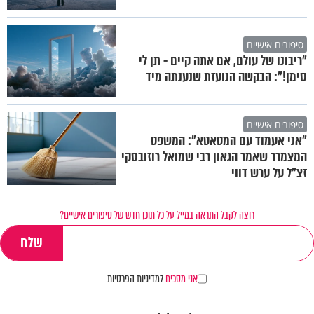
סיפורים אישיים
"ריבונו של עולם, אם אתה קיים - תן לי
סימן!": הבקשה הנועזת שנענתה מיד
סיפורים אישיים
"אני אעמוד עם המטאטא": המשפט
המצמרר שאמר הגאון רבי שמואל רוזובסקי
זצ"ל על ערש דווי
רוצה לקבל התראה במייל על כל תוכן חדש של סיפורים אישיים?
אני מסכים
למדיניות הפרטיות