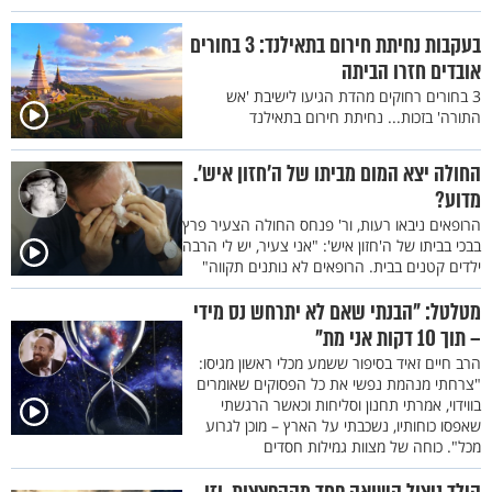
בעקבות נחיתת חירום בתאילנד: 3 בחורים
אובדים חזרו הביתה
3 בחורים רחוקים מהדת הגיעו לישיבת 'אש
התורה' בזכות... נחיתת חירום בתאילנד
החולה יצא המום מביתו של ה’חזון איש’.
מדוע?
הרופאים ניבאו רעות, ור' פנחס החולה הצעיר פרץ
בבכי בביתו של ה'חזון איש': "אני צעיר, יש לי הרבה
ילדים קטנים בבית. הרופאים לא נותנים תקווה"
מטלטל: "הבנתי שאם לא יתרחש נס מידי
– תוך 10 דקות אני מת"
הרב חיים זאיד בסיפור ששמע מכלי ראשון מגיסו:
"צרחתי מנהמת נפשי את כל הפסוקים שאומרים
בווידוי, אמרתי תחנון וסליחות וכאשר הרגשתי
שאפסו כוחותיו, נשכבתי על הארץ – מוכן לגרוע
מכל". כוחה של מצוות גמילות חסדים