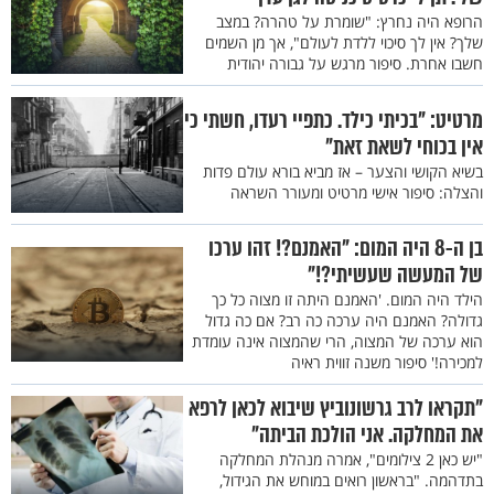
הרופא היה נחרץ: "שומרת על טהרה? במצב
שלך? אין לך סיכוי ללדת לעולם", אך מן השמים
חשבו אחרת. סיפור מרגש על גבורה יהודית
מרטיט: "בכיתי כילד. כתפיי רעדו, חשתי כי
אין בכוחי לשאת זאת"
בשיא הקושי והצער – אז מביא בורא עולם פדות
והצלה: סיפור אישי מרטיט ומעורר השראה
בן ה-8 היה המום: "האמנם?! זהו ערכו
של המעשה שעשיתי?!"
הילד היה המום. 'האמנם היתה זו מצוה כל כך
גדולה? האמנם היה ערכה כה רב? אם כה גדול
הוא ערכה של המצוה, הרי שהמצוה אינה עומדת
למכירה!' סיפור משנה זווית ראיה
"תקראו לרב גרשונוביץ שיבוא לכאן לרפא
את המחלקה. אני הולכת הביתה"
"יש כאן 2 צילומים", אמרה מנהלת המחלקה
בתדהמה. "בראשון רואים במוחש את הגידול,