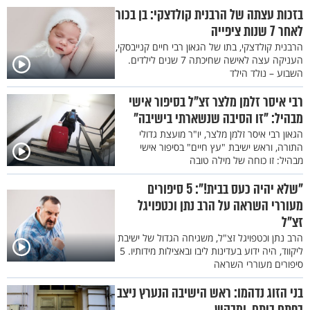
בזכות עצתה של הרבנית קולדצקי: בן בכור
לאחר 7 שנות ציפייה
הרבנית קולדצקי, בתו של הגאון רבי חיים קנייבסקי,
העניקה עצה לאישה שחיכתה 7 שנים לילדים.
השבוע – נולד הילד
רבי איסר זלמן מלצר זצ"ל בסיפור אישי
מבהיל: "זו הסיבה שנשארתי בישיבה"
הגאון רבי איסר זלמן מלצר, יו"ר מועצת גדולי
התורה, וראש ישיבת "עץ חיים" בסיפור אישי
מבהיל: זו כוחה של מילה טובה
"שלא יהיה כעס בבית!": 5 סיפורים
מעוררי השראה על הרב נתן וכטפויגל
זצ"ל
הרב נתן וכטפויגל זצ"ל, משגיחה הגדול של ישיבת
ליקווד, היה ידוע בעדינות ליבו ובאצילות מידותיו. 5
סיפורים מעוררי השראה
בני הזוג נדהמו: ראש הישיבה הנערץ ניצב
בפתח ביתם, ומבקש...