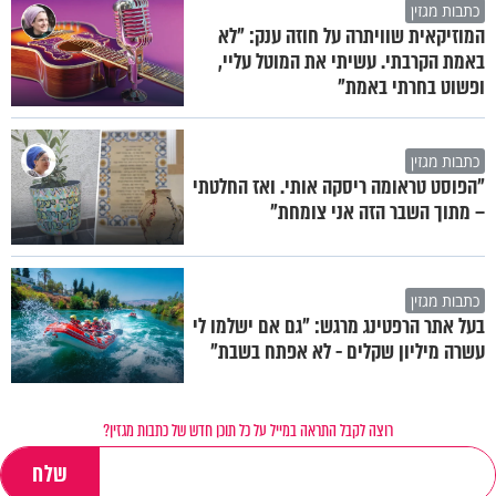
כתבות מגזין
המוזיקאית שוויתרה על חוזה ענק: "לא
באמת הקרבתי. עשיתי את המוטל עליי,
ופשוט בחרתי באמת"
כתבות מגזין
"הפוסט טראומה ריסקה אותי. ואז החלטתי
– מתוך השבר הזה אני צומחת"
כתבות מגזין
בעל אתר הרפטינג מרגש: "גם אם ישלמו לי
עשרה מיליון שקלים - לא אפתח בשבת"
רוצה לקבל התראה במייל על כל תוכן חדש של כתבות מגזין?