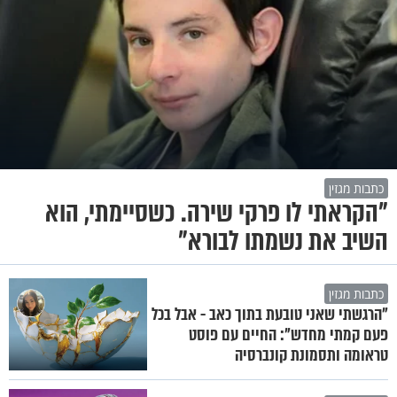
כתבות מגזין
"הקראתי לו פרקי שירה. כשסיימתי, הוא
השיב את נשמתו לבורא"
כתבות מגזין
"הרגשתי שאני טובעת בתוך כאב - אבל בכל
פעם קמתי מחדש": החיים עם פוסט
טראומה ותסמונת קונברסיה