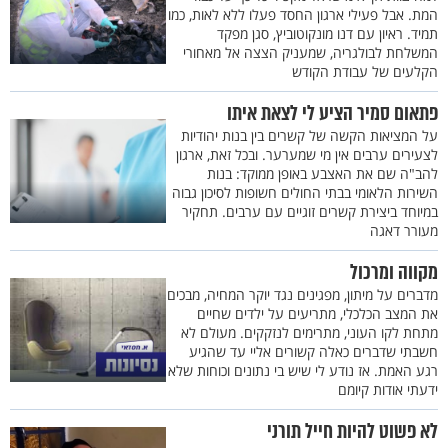
המת. אבל פעילי ארגון החסד פעלו ללא לאות, כמו
תמיד. ראיון עם דנו מונקוטוביץ, סגן מפקד
המשלחת לבולגריה, שמעניק הצצה אל מאחורי
הקלעים של עבודת הקודש
פתאום סמיר הציע לי לצאת איתו
על המציאות הקשה של קשרים בין בנות יהודיות
לצעירים ערבים אין מי שמערער. ובכל זאת, ארגון
להב"ה שם את האצבע באופן ממוקד: בנות
השירות הלאומי בבתי החולים חשופות לסיכון גבוה
במיוחד ביצירת קשרים זוגיים עם ערבים. תחקיר
מעורר דאגה
מקווה ומרכול
מדברים על מיתון, מפגינים נגד יוקר המחיה, מבכים
את המצב הכלכלי, מתריעים על ילדים שחיים
מתחת לקו העוני, מתרימים לנזקקים. מעולם לא
חשבתי שדברים כאלה קשורים אליי עד שהגיע
רגע האמת. אז נודע לי שיש בי נתונים וכוחות שלא
ידעתי אודות קיומם
לא פשוט להיות חייל תורני