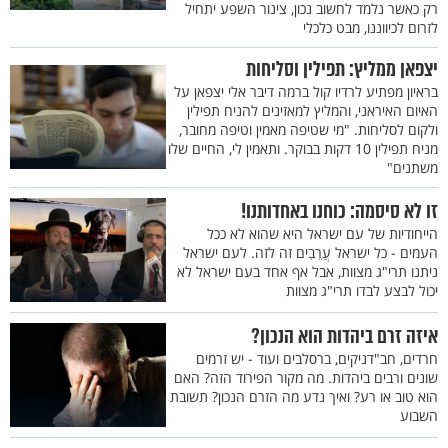
רק כאשר נלמד לחשוב נכון, צינור השפע יתחיל
לזרום לכיווננו, מבט כלכלי
יצפאן ממליץ: תפילין וסליחות
בראיון מפתיע לרדיו קול ברמה דיבר אלי יצפאן על
האיום האיראני, והמליץ למאזינים להניח תפילין
ולקום לסליחות. "מי שטיפה מאמין וטיפה מחובר,
מניח תפילין 10 דקות בבוקר. ותאמין לי, החיים שלו
משתנים"
זו לא סיסמה: כוחנו באחדותנו!
הייחודיות של עם ישראל היא שהוא לא ככל
העמים - כל ישראל עֲרֵבִים זה לזה. לעם ישראל
ניתנו תרי"ג מצוות, אבל אף אחד בעם ישראל לא
יכול לבצע לבדו תרי"ג מצוות
איזה זרם ביהדות הוא הנכון?
חרדים, חב"דניקים, ברסלבים ועוד - יש זרמים
שונים ורבים ביהדות. מה מקור הפירוד הזה? האם
הוא טוב או רע? ואיך נדע מה הזרם הנכון? תשובת
השבוע