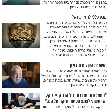
בראיון מיוחד מספרת מנהלת בית הספר, זוהר כהן,
גם על מיתוס שהתנפץ מזמן
מבט כללי לחגי ישראל
כשבאים לדבר על חגי ישראל, יש נקודת מוצא
מהותית ביותר, אשר בהביננו אותה לאשורה
ישתנה עד מאוד היחס שלנו אליהם. התפיסה
הרווחת לגבי מושג החגים וימי הזיכרון השונים בכל
הדתות והלאומים היא שהם כשמם ימי זיכרון.
מהותם ומטרתם היא לזכור את אותם מאורעות
היסטוריים שהיו נחלת האומה, ולשמר את
ההיסטוריה הלאומית-דתית כגורם מלכד ומאחד
משמרת השלום והלשון
כבר למעלה מעשר שנים פעילה הרבנית שרה
ורצברגר בארגון העולמי "משמרת השלום", הפועל
להפיץ את חשיבות שמירת הלשון בכמה מישורים,
ובמיוחד בקרב הנשים. ראיון
"התאכזבתי מברכתו של הרב קנייבסקי,
ואז חשתי לפתע טפיחה חזקה על הגב"
המוזיקאי לירן אלקובי הל להתקרב ליהדות בהיותו