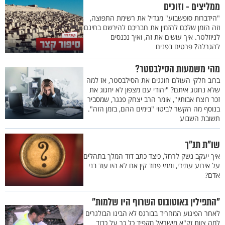
ממליצים - וזוכים
"הידברות סופשבוע" מגדיל את רשימת התפוצה,
וזה הזמן שלכם להזמין את חבריכם להירשם בחינם
לניוזלטר. איך עושים את זה, ואיך נכנסים
להגרלה? פרטים בפנים
מהי משמעות הסילבסטר?
ברוב חלקי העולם חוגגים את הסילבסטר, אז למה
שלא נחגוג איתם? "יהודי עם מצפון לא יחגוג את
זכר רוצח אבותיו", אומר הרב יצחק פנגר, שמסביר
בנוסף מה הקשר לביטוי "בימים ההם, בזמן הזה".
תשובת השבוע
שו"ת תנ"ך
איך יעקב נשק לרחל, כיצד כתב דוד המלך בתהלים
על אירוע עתידי, וממי פחד קין אם לא היו עוד בני
אדם?
"התפילין באוטובוס השרוף היו שלמות"
לאחר הפיגוע המחריד בבורגס לא הבינו הבולגרים
למה צוות זק"א מישראל מקפיד כל כך על כבוד