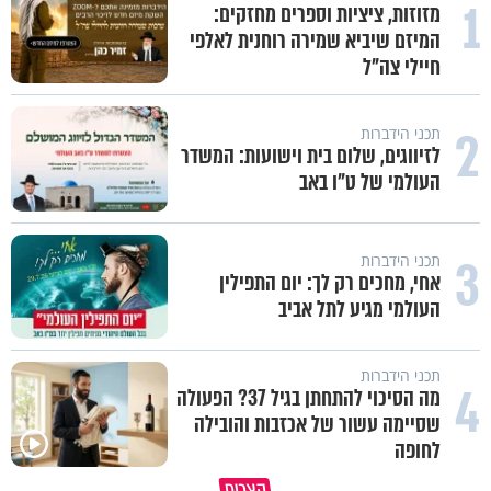
1
מזוזות, ציציות וספרים מחזקים:
המיזם שיביא שמירה רוחנית לאלפי
חיילי צה"ל
2
תכני הידברות
לזיווגים, שלום בית וישועות: המשדר
העולמי של ט"ו באב
3
תכני הידברות
אחי, מחכים רק לך: יום התפילין
העולמי מגיע לתל אביב
תכני הידברות
4
מה הסיכוי להתחתן בגיל 37? הפעולה
שסיימה עשור של אכזבות והובילה
לחופה
קצרים