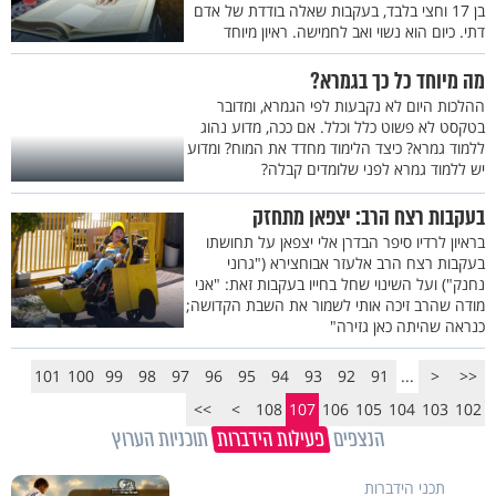
בן 17 וחצי בלבד, בעקבות שאלה בודדת של אדם
דתי. כיום הוא נשוי ואב לחמישה. ראיון מיוחד
מה מיוחד כל כך בגמרא?
ההלכות היום לא נקבעות לפי הגמרא, ומדובר
בטקסט לא פשוט כלל וכלל. אם ככה, מדוע נהוג
ללמוד גמרא? כיצד הלימוד מחדד את המוח? ומדוע
יש ללמוד גמרא לפני שלומדים קבלה?
בעקבות רצח הרב: יצפאן מתחזק
בראיון לרדיו סיפר הבדרן אלי יצפאן על תחושתו
בעקבות רצח הרב אלעזר אבוחצירא ("גרוני
נחנק") ועל השינוי שחל בחייו בעקבות זאת: "אני
מודה שהרב זיכה אותי לשמור את השבת הקדושה;
כנראה שהיתה כאן גזירה"
101
100
99
98
97
96
95
94
93
92
91
...
<
<<
>>
>
108
107
106
105
104
103
102
הנצפים
פעילות הידברות
תוכניות הערוץ
תכני הידברות