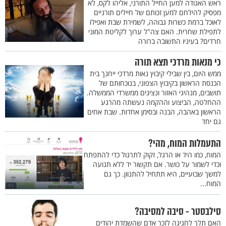
ראש האגודה למען החייל התורני, אליהו לקס, לא
מפסיק להילחם למען זכותם של חיילים תורניים
לאוכל ברמת כשרות גבוהה, לשמירת שבת ואפילו
לתפילת שחרית. האם צה"ל ערוך לקליטת המוני
חרדים? בעיניו התשובה ברורה
כי מנאות מרדכי תצא תורה
ממש היום, בין שבילי קיבוץ נאות מרדכי ייחנך בית
הכנסת הראשון בקיבוץ הצפוני, בנוכחותם של
תושבים, מנהיגי האזור ונציגים ממשרדי הממשלה.
ההחלטה, הביצוע וההקמה נעשתה מהרגע
הראשון באהבה, הבנה ובסימן אחדות. שבת אחים
גם יחד
התעמלות המוח, מהי?
המוח, כמו היד או הרגל, זקוק לתרגול כדי להתפתח
וכדי לשמור על כושר. אם תקשור יד ללא תנועה
למשך שבועיים, היא תתחיל להתנוון. כך גם
המוח...
סילבסטר - סיבה למסיבה?
האם תלך לחגיגה לזכר אדם שהשמדת יהודים