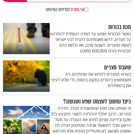
אני מסכים
למדיניות הפרטיות
מכת בכורות
כאשר הבכורות שמעו על המכה העומדת להתרגש
על מצרים, דרשו מאבותיהם להניח לבני ישראל
לצאת ממצרים. האבות סרבו, ואז נלחמו בהם
הבכורות והרגו 600,000 מתוכם
שעבוד מצרים
כשרצו המצרים לחרוש את שדותיהם, היו
משתמשים ביהודים במקום בהמות, כדי שלא לעייף
את בהמותיהם
כיצד נמשוך לעצמנו שפע ושגשוג?
מי מאיתנו אינו חפץ שהמשכורת תגדל, הדירה
תתרחב, הרכב יוחלף וההליכה לסופר תתבצע בלב
שקט ובידיעה שניתן למלא את העגלה עד מעל
הראש מבלי לחשוש? אביבה שטיינמץ מגלה לנו
ששפע ושגשוג לא מתחילים מהכיס אלא מהראש.