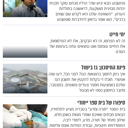
מהשבוע הבא יגיש שדר הרדיו מנחם טוקר תכנית
יהדות מגזינית מושקעת, לראשונה בתולדות
הערוץ. "השאיפה שלנו היא לקדש שם שמים
ברבים", הוא אומר בראיון להידברות סופשבוע
ימי חיינו
זה לא הפרומו, זה לא הבקרוב, אלו לא הפרסומות,
אלו החיים עצמם! ואנו נמצאים עתה בעיצומו של
הסרט
פינת החיסכון: גז בישול
איך ניתן לחסוך בהוצאות הגז? לפני הכל, דעו שזה
אפשרי. תוכלו די בקלות להקטין את חשבון הגז
שלכם באמצעות מספר צעדים פשוטים. במצטבר,
מדובר בחיסכון כספי לא מבוטל
סיפורו של בית ספר ייחודי
בית הספר "תורה ומדע" בטבריה מציע לתלמידיו,
הבאים מבתים שאינם שומרי מצוות באופן מלא,
שילוב מיוחד של תורה, מדע, לימודי ליבה,
התמודדויות חינוכיות, עבודת המידות ואפס אלימות.