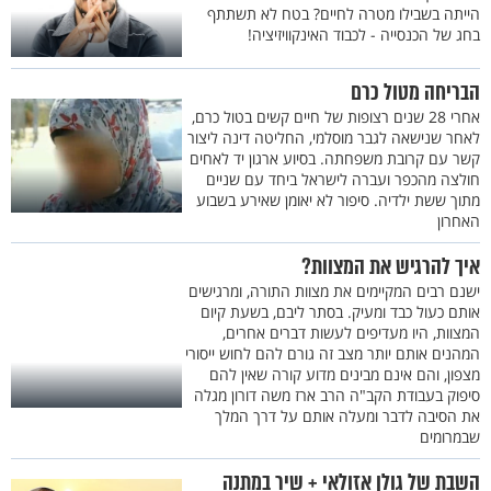
הייתה בשבילו מטרה לחיים? בטח לא תשתתף
בחג של הכנסייה - לכבוד האינקוויזיציה!
הבריחה מטול כרם
אחרי 28 שנים רצופות של חיים קשים בטול כרם,
לאחר שנישאה לגבר מוסלמי, החליטה דינה ליצור
קשר עם קרובת משפחתה. בסיוע ארגון יד לאחים
חולצה מהכפר ועברה לישראל ביחד עם שניים
מתוך ששת ילדיה. סיפור לא יאומן שאירע בשבוע
האחרון
איך להרגיש את המצוות?
ישנם רבים המקיימים את מצוות התורה, ומרגישים
אותם כעול כבד ומעיק. בסתר ליבם, בשעת קיום
המצוות, היו מעדיפים לעשות דברים אחרים,
המהנים אותם יותר מצב זה גורם להם לחוש ייסורי
מצפון, והם אינם מבינים מדוע קורה שאין להם
סיפוק בעבודת הקב"ה הרב ארז משה דורון מגלה
את הסיבה לדבר ומעלה אותם על דרך המלך
שבמרומים
השבת של גולן אזולאי + שיר במתנה