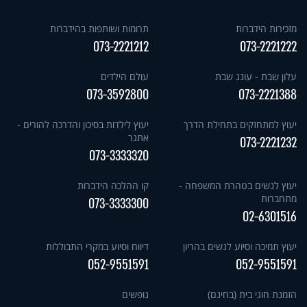
מזכירות הידברות
תרומות ושותפות בהידברות
073-2221212
073-2221222
עלון שבת - עונג שבת
עולם הילדים
073-3592800
073-2221388
יעוץ למתחזקים בתחילת הדרך
יעוץ לילדות בסיכון והדרכה להורים -
אתגר
073-2221232
073-3333320
יעוץ לנשים בטהרת המשפחה -
קו ההלכה הידברות
מתחברות
073-3333300
02-6301516
יעוץ תמיכה וסיוע לנשים בהריון
דיווח וסיוע במקרי התבוללות
052-9551591
052-9551591
הזמנת חוגי בית (בחינם)
נופשים