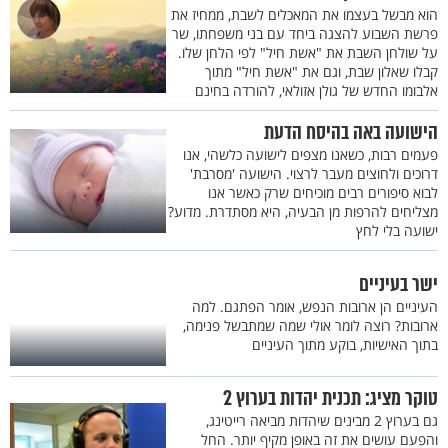
הוא מבשל בעצמו את המאכלים לשבת, ממחיז את
פרשת השבוע להצגה ביחד עם בני משפחתו, שר
על שולחן השבת את "אשת חיל" לפי הלחן שלו.
קבלו שאלון שבת, וגם את "אשת חיל" מתוך
אלבומו החדש של גולן אזולאי, להורדה בחינם
הישועה באה בהיסח הדעת
פעמים רבות, כשאנו מצפים לישועה כלשהי, אנו
דרוכים ולחוצים מעבר לרצוי. הישועה 'מסרבת'
לבוא סיפורים רבים מוכיחים שרק כאשר אנו
מצליחים להרפות מן הבעיה, היא מסתדרת. מדוע?
ישועה בלי לחץ
ישר בעיניים
העיניים הן ארובות הנפש, אומר הפתגם. למה
ארובות? רוצה לומר אולי שמה שמתבשל פנימה,
בתוך האישיות, בוקע מתוך העיניים
טוקר מציג: תכנית יהדות בערוץ 2
גם בערוץ 2 מבינים שיהדות מביאה רייטינג,
והפעם עושים את זה באופן מקיף יותר. החל