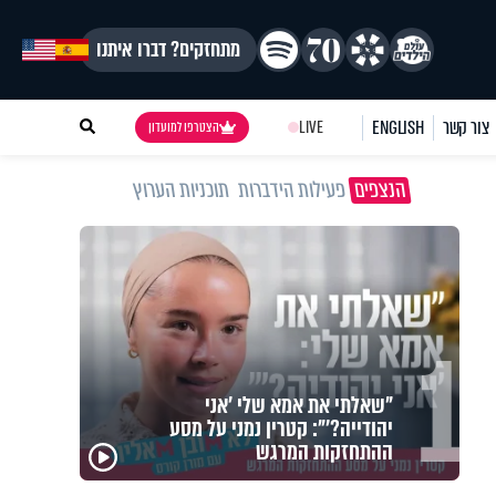
מתחזקים? דברו איתנו
צור קשר
ENGLISH
LIVE
הצטרפו למועדון
הנצפים
פעילות הידברות
תוכניות הערוץ
1
מזוזות, ציציות וספרים מחזקים:
המיזם שיביא שמירה רוחנית לאלפי
חיילי צה"ל