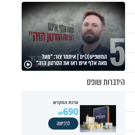
5
קוד פתוח | דניאל ברגר: "ה-7
באוקטובר גרם לי לחפש תשובות"
הידברות שופס
ערכת המקדש
690
לרכישה