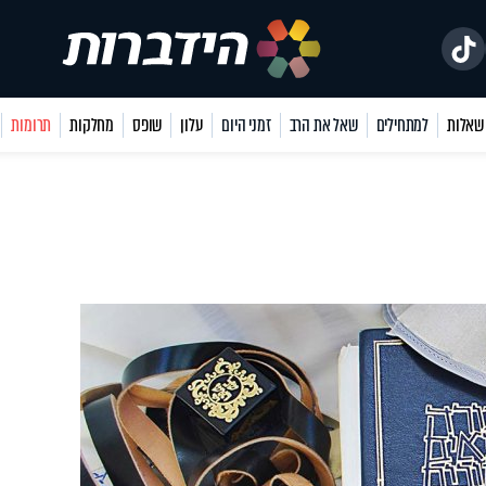
למתחילים
שאל את הרב
זמני היום
עלון
שופס
מחלקות
תרומות