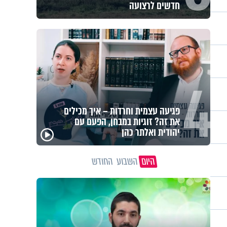
העולמי מגיע לתל אביב
4
מה הסיכוי להתחתן בגיל 37? הפעולה
שסיימה עשור של אכזבות והובילה
לחופה
היום
השבוע
החודש