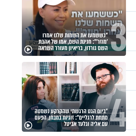
3
ערוץ הידברות לצפייה ישירה - שידור
חי
4
"ניסו לחטוף אותי פעמיים": מוטי
כהנא בריאיון נוקב