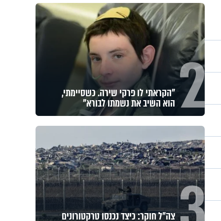
2
לזיווגים, שלום בית וישועות: המשדר
העולמי של ט"ו באב
3
אחי, מחכים רק לך: יום התפילין