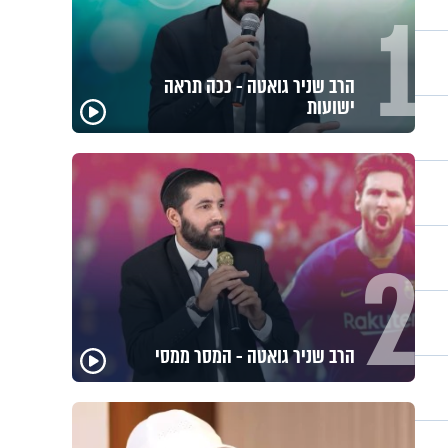
1
"שאלתי את אמא שלי 'אני
יהודייה?'": קטרין נמני על מסע
ההתחזקות המרגש
2
פגיעה עצמית וחרדות – איך מכילים
את זה? זוגיות במבחן, הפעם עם
יהודית ואלתר כהן