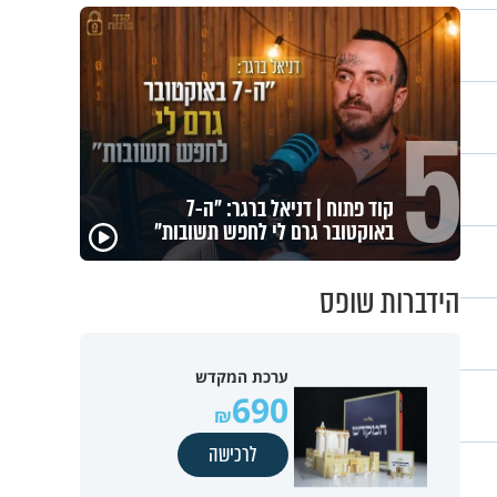
"ניסו לחטוף אותי פעמיים": מוטי
כהנא בריאיון נוקב
הידברות שופס
ערכת המקדש
690
לרכישה