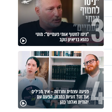
קוד פתוח | דניאל ברגר: "ה-7
באוקטובר גרם לי לחפש תשובות"
"שבר גדול. הבנו שאנחנו צריכים
להתארגן להלוויה": זוגיות במבחן,
הפעם עם מרים וגד דנינו