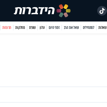
למתחילים
שאל את הרב
זמני היום
עלון
שופס
מחלקות
תרומות