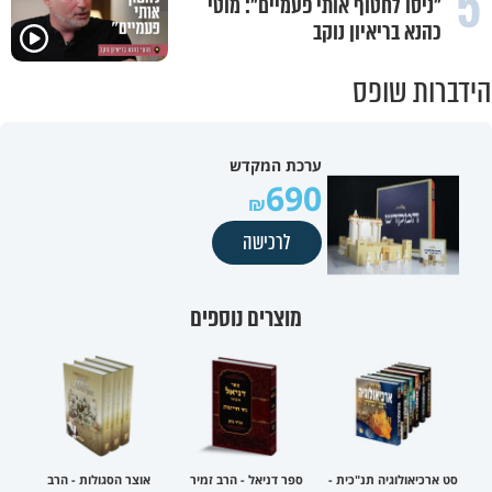
5
"ניסו לחטוף אותי פעמיים": מוטי
כהנא בריאיון נוקב
הידברות שופס
ערכת המקדש
690
לרכישה
מוצרים נוספים
סט ארכיאולוגיה תנ"כית -
ספר דניאל - הרב זמיר
אוצר הסגולות - הרב