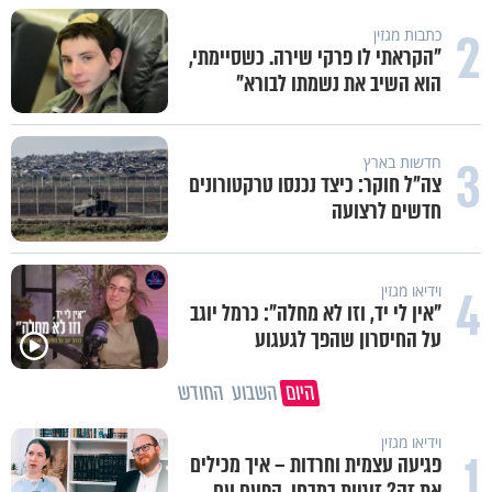
2
כתבות מגזין
"הקראתי לו פרקי שירה. כשסיימתי,
הוא השיב את נשמתו לבורא"
3
חדשות בארץ
צה"ל חוקר: כיצד נכנסו טרקטורונים
חדשים לרצועה
4
וידיאו מגזין
"אין לי יד, וזו לא מחלה": כרמל יוגב
על החיסרון שהפך לגעגוע
היום
השבוע
החודש
וידיאו מגזין
1
פגיעה עצמית וחרדות – איך מכילים
את זה? זוגיות במבחן, הפעם עם