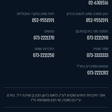
02-6301516
יעוץ תמיכה וסיוע לנשים בהריון
דיווח וסיוע במקרי התבוללות
052-9551591
052-9551591
הזמנת חוגי בית (בחינם)
נופשים
073-2221270
073-2221290
ממיר צופיה
הידברות שופס
073-2221250
073-3333333
נופשים וסמינרים בחו"ל
073-2221202
אתר הידברות החדש מוקדש לע"נ כלאפו גדעון רובין בן שרינה ז"ל. נתרם
ע"י בנו מוקירו, שי רובין ומשפחתו הי"ו