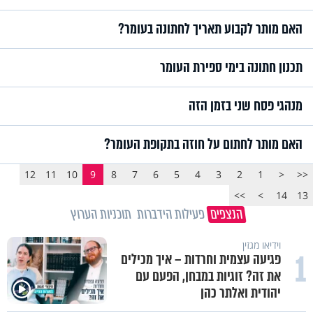
האם מותר לקבוע תאריך לחתונה בעומר?
תכנון חתונה בימי ספירת העומר
מנהגי פסח שני בזמן הזה
האם מותר לחתום על חוזה בתקופת העומר?
12
11
10
9
8
7
6
5
4
3
2
1
<
<<
>>
>
14
13
הנצפים
פעילות הידברות
תוכניות הערוץ
וידיאו מגזין
1
פגיעה עצמית וחרדות – איך מכילים
את זה? זוגיות במבחן, הפעם עם
יהודית ואלתר כהן