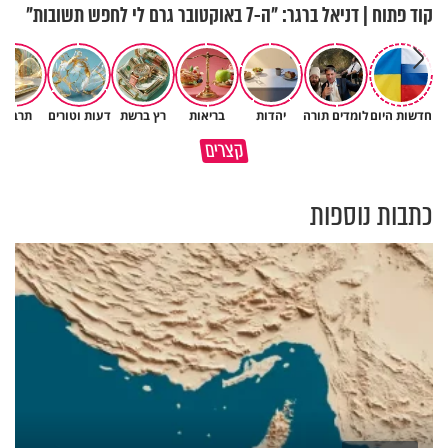
קוד פתוח | דניאל ברגר: "ה-7 באוקטובר גרם לי לחפש תשובות"
חדשות היום
לומדים תורה
יהדות
בריאות
רץ ברשת
דעות וטורים
תרבות
תעצרו לפני שאתם מוציאים דיבה
קצרים
על ציבור שלם
מתכון ל׳שבת שלום׳
כתבות נוספות