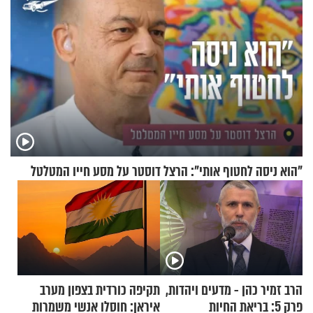
"הוא ניסה לחטוף אותי": הרצל דוסטר על מסע חייו המטלטל
הרב זמיר כהן - מדעים ויהדות,
תקיפה כורדית בצפון מערב
פרק 5: בריאת החיות
איראן: חוסלו אנשי משמרות