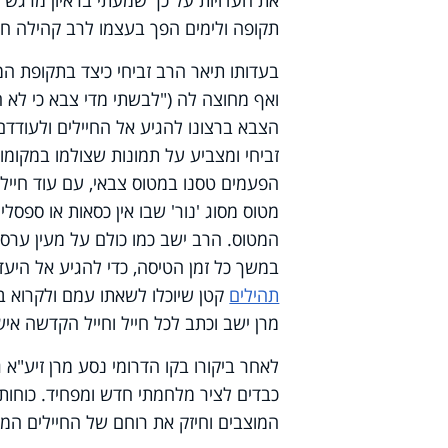
את העדויות על כך שמעתי בראיון מרגש ב
תקופה ולימים הפך בעצמו לרב קהילה ח
בעדותו תיאר הרב זביחי כיצד בתקופת ה
ואף מחוצה לה ("לבשתי מדי צבא כי לא ה
הצבא ברצונו להגיע אל החיילים ולעודד
זביחי ומצביע על תמונות שצולמו במקומ
הפעמים טסנו במטוס צבאי, עם עוד חייל
מטוס מסוג 'נור' שבו אין כסאות או ספס
המטוס. הרב ישב כמו כולם על מעין ערס
במשך כל זמן הטיסה, כדי להגיע אל היע
תהילים
קטן שיוכלו לשאתו עמם ולקרוא בו
מרן ישב וכתב לכל חייל וחייל הקדשה אי
לאחר ביקורו בקו הדרומי נסע מרן זיע"א ג
כבדים לציר מלחמתי חדש ומפחיד. כוחות ה
המוצבים וחיזק את רוחם של החיילים המפ