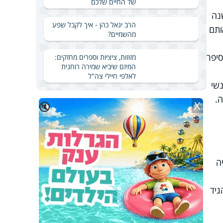
של החיים שלכם
נה
הרב יגאל כהן - איך לקבל שפע
ותם
מהשמיים?
סיפר
מזוזות, ציציות וספרים מחזקים:
המיזם שיביא שמירה רוחנית
לאלפי חיילי צה"ל
שי
.
X
🔇
ה
גיד