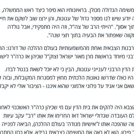
מה הגדולה מכולן. בראיונותיו הוא סיפר כיצד ראש הממשלה,
ודע שיש לנו מספר גדול של עגונות, והן ירצו שוב לשקם את חייה
ך אסון". "הייתי הרב של צה"ל, וזה היה מתפקידי, אבל גולדה
קווה שאפתור את הבעיה בתוך חצי שנה".
בנות הצבאית ואחת מהמשמעותיות בעולם ההלכה של דורנו: ה
בני מיוחד בראשות מרן מאור ישראל זצוק"ל שכיהן אז כרה"ר לישר
הדין הרבני לענייני עגונות, הבין כי לא יוכל לשאת בנטל לבדו.
היו כאלו שדרשו גאונות הלכתית מחוץ למסגרות המקובלות, ובזה ל
שאם אני אגיד על פלוני אלמוני שהוא איננו - הציבור אולי לא יקבל
צבא היה להקים את בית הדין עם מי שכיהן כרה"ר האשכנזי לאחר
 העובדה שגדולי ישראל דאז החרימו את אותו "רב" עקב עיוות
שהפכה אותו ל'אישיות מנודה' בעולם ההלכה), הביאה לפנייה ל
פירון, הוא לא ראה את המשימה כצבאית גרידא, אלא ככזו המתר