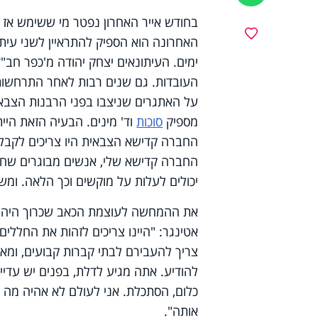
בחודש אייר האחרון נפטר מי ששימש אז כ
מועדפים
האחרונה הוא הספיק להתראיין לשני עית
ימים. העיתונאים יצחק יהודה מ'כפר חב"ד
העובדות. גם שנים רבות לאחר התרחשות 
על האתגרים שניצבו בפני הרבנות הצבאית
מספיק
סוכות
וד' מינים. הבעיה הזאת היי
החברה קדישא הצבאית היו צריכים לקבל 
החברה קדישא שלי, אנשים מבוגרים שחייל
יכולים לעלות על מוקשים וכך הלאה. ומש
את ההמחשה לעוצמת הכאב שכרוך היה בס
אטינגר: "היינו צריכים לזהות את החללים
צריך להעבירם לבתי קברות קבועים, ומא
להודיע. אתה מגיע לדלת, בפנים יש עדיי
כלום, הסתכלת. אני לעולם לא אהיה מה 
אותה".