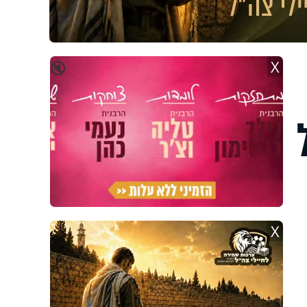
X
🔇
X