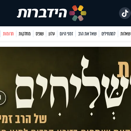
למתחילים
שאל את הרב
זמני היום
עלון
שופס
מחלקות
תרומות