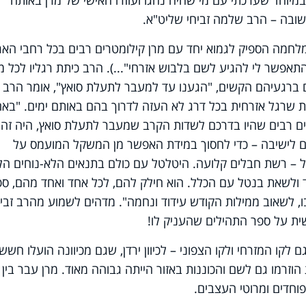
מיוחד שערכתי עם מי שהיה נהגו ועוזרו האישי של מרן באותה
שובה – הרב שלמה זביחי שליט"א.
מלחמה הספיק לגמוא יחד עם מרן קילומטרים רבים בכל רחבי האר
תאפשר לי להגיע לשם בלבוש אזרחי"...). הרב כיתת רגליו לכל מ
ם ברגעיהם הקשים, "הגענו עד למעבר לתעלת סואץ", אומר הרב
ות שרגל אזרחית בכל דרג לא העזה לדרוך בהם באותם ימים. "בא
ים רבים שהיו בדרכם לשדות הקרב שמעבר לתעלת סואץ, היה זה
לים לישיבה – כדי לחסוך במידת האפשר מן המשקל המועמס על
ל – רשת חבלים קלועה. היטלטל עם כולם בתנאים הלא-נוחים הל
ד ולשאת בנטל עם הכלל. הוא חילק להם, לכל אחד ואחד מהם, ספ
, לשאוב ממילות הקודש עידוד ונחמה". מדהים לשמוע מהרב זביח
שית על ספר התהילים שהעניק לו!
ם לקו המזרחי ולקו הצפוני – לכיוון ירדן, שגם מכיוונה הועלו חשש
וזרמו גם לשם והכוננות באזור הייתה גבוהה מאוד. מרן עבר בין
וחדים ומרוטי העצבים.