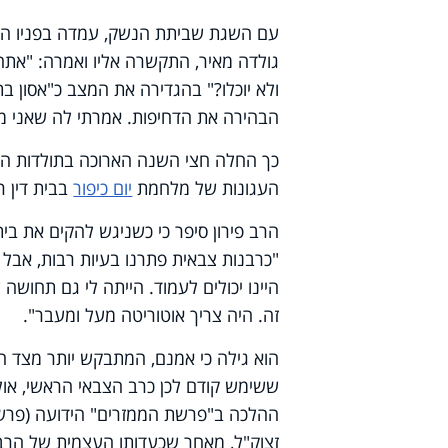
עם השגת שביתת הנשק, עמדה בפניו המשי
גולדה מאיר, התקשרה אליו ואמרה: "אתה י
ולא יוכלו?" בהגדירה את המצב כ"אסון בתו
הבהירה את הדחיפות. אמרתי לה שאני מ
כך החלה חצי השנה הארוכה בתולדות הר
העגונות של מלחמת
יום כיפור
בבית דין ר
הרב פירון סיפר כי כשניגש להקים את בית 
"כרבנות צבאית פתרנו בעיות רבות, אבל 
היינו יכולים לעמוד. הייתה לי גם תחושה 
זה. היה צריך אוטוריטה מעל ומעבר".
הוא גילה כי אמנם, המתבקש יותר מצד ה
ששימש קודם לכן כרב הצבאי הראשי, אולם
ההלכה ב"פרשת הממזרים" הידועה (פרשה 
זצוק"ל, מאחר שכעדותו העצמית של הרב 