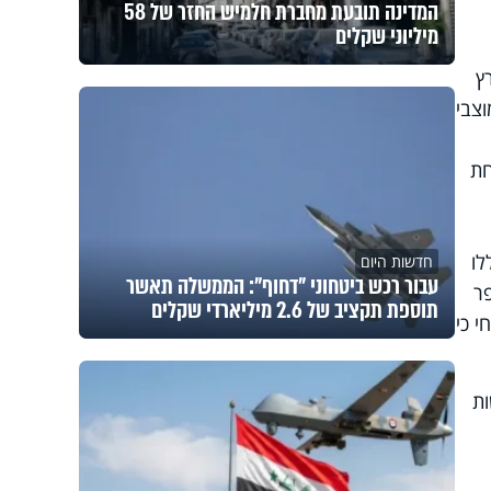
המדינה תובעת מחברת חלמיש החזר של 58
מיליוני שקלים
ץ
וצבי
חת
לו
חדשות היום
עבור רכש ביטחוני "דחוף": הממשלה תאשר
ר
תוספת תקציב של 2.6 מיליארדי שקלים
י כי
ות