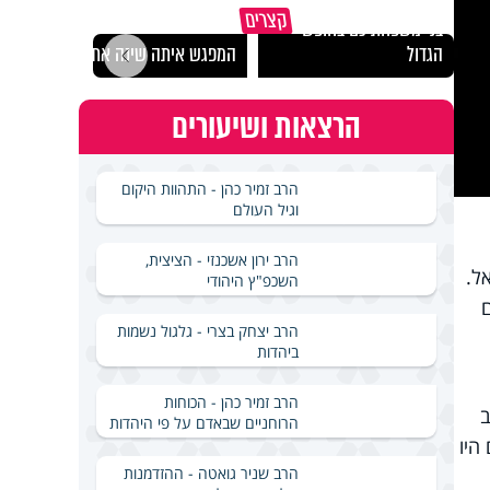
כך תשמרו על עצמכם ועל
הרצל
קצרים
בני משפחתיכם בחופש
לארץ
הגדול
המפגש איתה שינה את חיי
באירא
הרצאות ושיעורים
הרב זמיר כהן - התהוות היקום
וגיל העולם
הרב ירון אשכנזי - הציצית,
ל.
השכפ"ץ היהודי
הרב יצחק בצרי - גלגול נשמות
ביהדות
הרב זמיר כהן - הכוחות
ב
הרוחניים שבאדם על פי היהדות
היו
הרב שניר גואטה - ההזדמנות