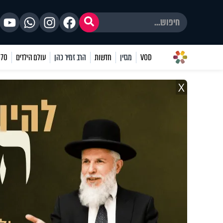
VOD
מגזין
חדשות
הרב זמיר כהן
עולם הילדים
70 שאלות
X