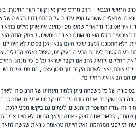
רב הראשי הצבאי – הרב מרדכי פירון (אין קשר לשר החינוך). בש
ונאים ישראליים ששמעו מפיו עדויות על ההתמודדות הקשה של א
' ויאיר אטינגר מ'הארץ' שמעו מפיו כמעט את אותן מילים בתיאור
האירועים הללו הוא חי אותם בצורה מוחשית. ליצחק יהודה הוא 
: "לא התכוננו למצב ש'כל העם צבא' ולכן בסוכות לא היה לנו
תה בעיה קטנה לעומת הבעיה העיקרית, טיפול באלפי החללים. אנ
את החללים ולדאוג להביאם לקבר ישראל על פי כל מנהגי ההלכה
תי אותם, יצאו לשדות הקרב תוך סיכון עצמי, הם חס ושלום היו
ם הם הביאו את החללים".
יפורה של כל משפחה ניתן ללמוד מעדותו של הרב פירון ליאיר
, וזה בזמן שקברנו אותם קודם כל בבתי קברות ארעיים. אחר כך הי
חורי זה עמדו המשפחות והנשים. לעתים גם ביקשו ממני ללכת
ן שמחה, ופתאום אתה דופק - אתה מלאך המוות. לא היית צריך לה
שהייתי לפני המלחמה. זאת הייתה טראומה נוראית שקשה לתאר