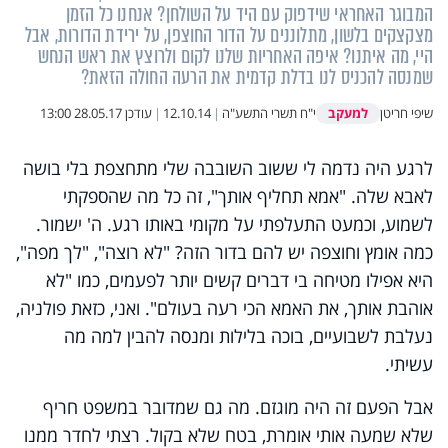
המבוגר האחראי שידפוק עם היד על השולחן? אנחנו כל הזמן
מצקצקים בלשון, מתלוננים על הדור החוצפן, על ירידת הדורות, אבל
היי, מה איתנו? איפה האחריות שלנו לקום ולרוצץ את ראש הנחש
שמנסה להכניס לנו בדלת קדמית את הרעה החולה הזאת?
למעקב
שיפי חריטן
י"ח תשרי התשע"ה
|
12.10.14
|
עודכן
28.05.17 13:00
לרגע היה נדמה לי ששוב השובבה שלי מתחצפת בלי בושה
לאבא שלה. "אמא תחליף אותך", זה כל מה שהספקתי
לשמוע, וכמעט התעלפתי על מקומי באותו רגע. ה' ישמור.
כמה אומץ וחוצפה יש להם בדור הזה? "לא רוצה", "לך מפה",
היא אפילו מטיחה בי דברים קשים יותר לפעמים, כמו "לא
אוהבת אותך, את האמא הכי רעה בעולם". ואני, כזאת פולניה,
נעלבת לשבועיים, בוכה בלילות ומנסה להבין למה מה
עשיתי.
אבל הפעם זה היה מוגזם. מה גם שמדובר במשפט חריף
שלא שמעה אותי אומרת, בטח שלא בקול. רצתי לחדר ממנו