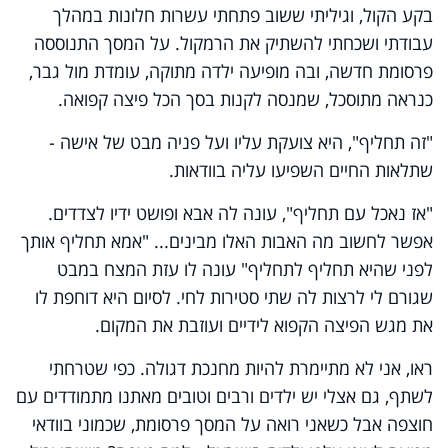
בקע הקול, וגיליתי ששוב פתחתי עשרות חלונות במהלך
עבודתי ושכחתי להשתיק את הרמקול. על המסך התנוססה
פרסומת חדשה, ובה מופיעה ילדה מתוקה, עומדת מול גבר,
כנראה מתוסכל, שמנסה לקנות בסך הכל פיצה קפואה.
"זה תחליף", היא צועקת עליו ועל פניה מבט של אישה -
שתלאות החיים השפיעו עליה בוודאות.
"אז נאכל עם תחליף", עונה לה אבא ופושט ידיו לצדדים.
אפשר לחשוב מה האבות האלו מבינים... "אמא תחליף אותך
לפני שהיא תחליף לתחליף" עונה לו עזת המצח במבט
שגורם לי לרצות לה שתי סטירות לחי. לסיום היא דוחפת לו
את מגש הפיצה הקפוא לידיים ועוזבת את המקום.
ראו, אני לא מתיימרת להיות מחנכת דגולה. כפי שטרחתי
לשתף, גם אצלי יש ילדים ורבים וטובים מאתנו מתמודדים עם
חוצפה אבל כשאני רואה על המסך פרסומת, שכמוני בוודאי