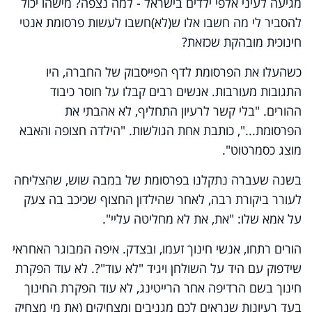
מגיעה לעיני אלפי ילדים בישראל - למה נצפה? מישהו יכול
להסביר לי מה חשבו אלו ש(לא)חשבו לעשות פרסומת אנטי
חינוכית מובהקת שכזאת?
כשהעלו את הפרסומת לדף הפייסבוק של החברה, היו
התגובות מעורבות. אנשים רבים קבלו על חוסר כיבוד
ההורים. "בלי קשר לרעיון התחליף, לא אהבתי את
הפרסומת...", כותבת אחת הגולשות. "הילדה חצופה והאבא
מוצג כסמרטוט".
בשנה שעברה נתקלנו בפרסומת של במבה שוש, שהצליחה
לעורר ביקורת רבה, לאחר שהילדון החצוף שכיכב בה צעק
על אמא שלו: "את, את לא מחליטה עליי".
הורים רתחו, אנשי חינוך זעמו, ובצדק. איפה המבוגר האחראי
שידפוק עם היד על השולחן ויגיד "לא עוד"?. לא עוד הפקרת
חינוך בשם הרדיפה אחר הרייטינג, לא עוד הפקרת החינוך
בעד רעיונות שנראים לכם מגניבים ומצחיקים (את מי מצחיק