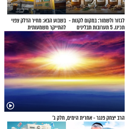
לגזור ולשמור: במקום לקנות -
בשבוע הבא: מחיר הדלק צפוי
תכינו. 5 תערובות תבלינים
להתייקר משמעותית
שמתאימות להכל
הרב יצחק פנגר - אחרית הימים, חלק ג’