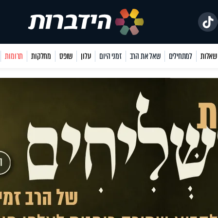
למתחילים
שאל את הרב
זמני היום
עלון
שופס
מחלקות
תרומות