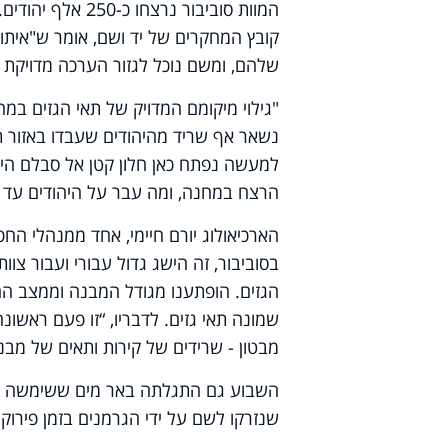
המוות סוביבור נר
קובץ המחקרים של יד ושם, אומר ש"איתור
שלהם, ומשם נוכל לגזור הערכה מדויקת 
"גילוי מיקומם המדויק של תאי הגזים במ
נשאר אף שריד מהיהודים שעבדו באזור ת
למעשה נפתח כאן חלון קטן אל סבלם היום
הרצח במחנה, ומה עבר על היהודים עד ש
בסוביבור, זה הישג גדול עבורי ועבור צו
הגזים. הופתענו מגודל המבנה וממצב ה
שמונה תאי גזים. לדבריו, “זו פעם ראשו
מבטון - שרידים של קירות ותאים של מבנ
השבוע גם התגלתה באר מים ששימשה את 
שנזרקו לשם על ידי הגרמנים בזמן פירוק