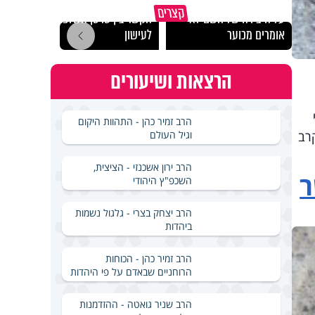
"הגמג
קצרים
על היצירה של השם לא
הקשר בין סרטן השלפוחית
ישרא
אומרים מכוער
לעישון
שלא 
הרצאות ושיעורים
הרב זמיר כהן - התהוות היקום
וגיל העולם
רב
הרב ירון אשכנזי - הציצית,
ר
השכפ"ץ היהודי
הרב יצחק בצרי - גלגול נשמות
ביהדות
הרב זמיר כהן - הכוחות
הרוחניים שבאדם על פי היהדות
הרב שניר גואטה - ההזדמנות