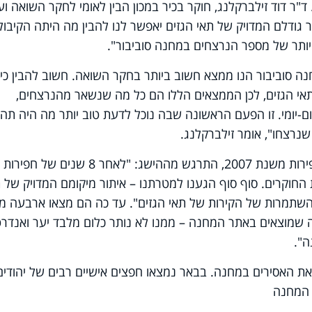
צחו כ-250 אלף יהודים. ד"ר דוד זילברקלנג, חוקר בכיר במכון הבין לאומי לחקר השואה ו
 גודלם המדויק של תאי הגזים יאפשר לנו להבין מה היתה הקיבול
יותר של מספר הנרצחים במחנה סוביבור".
חנה סוביבור הנו ממצא חשוב ביותר בחקר השואה. חשוב להבין כי
אי הגזים, לכן הממצאים הללו הם כל מה שנשאר מהנרצחים,
-יומי. זו הפעם הראשונה שבה נוכל לדעת טוב יותר מה היה תהל
נרצחו", אומר זילברקלנג.
הארכיאולוג יורם חיימי, אחד ממנהלי החפירות משנת 2007, התרגש מההישג: "לאחר 8 שנים של חפירות
ות החוקרים. סוף סוף הגענו למטרתנו – איתור מיקומם המדויק של 
השתמרות של הקירות של תאי הגזים". עד כה הם מצאו ארבעה מ
נה שמוצאים באתר המחנה – ממנו לא נותר כלום מלבד יער ואנדר
ה".
האסירים במחנה. בבאר נמצאו חפצים אישיים רבים של יהודים
 המחנה