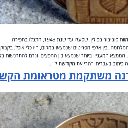
מיקומם המדויק של תאי הגזים במחנה המוות סוביבור בפולין, שפעלו עד שנת 1943, התגלו בחפירה
7 שנה אחרי סיום המלחמה. בין אלפי הפריטים שנמצאו במקום, היו כלי אוכל, בקבוקי
ת. הממצא המעניין ביותר שנמצא בין החפצים, וגרם להתרגשות בק
ה כיתוב בעברית: "הרי את מקודשת לי".
דנה משתקמת מטראומת הקש