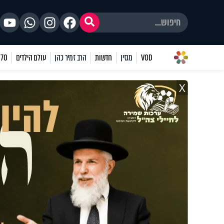
VOD
מגזין
חדשות
הרב זמיר כהן
עולם הילדים
70 שאלות
X