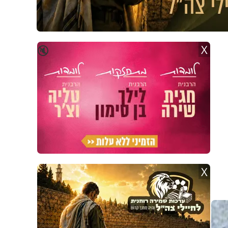
X
🔇
X