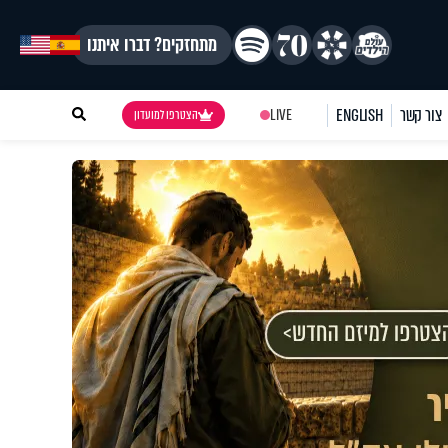
מתחזקים? דברו איתנו
צור קשר
ENGLISH
LIVE
הצטרפו למועדון