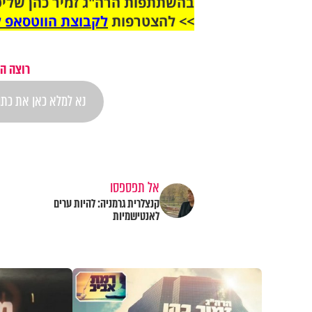
בהשתתפות הרה"ג זמיר כהן שליט
>> להצטרפות
לקבוצת הווטסאפ ל
רוצה ה
אל תפספסו
קנצלרית גרמניה: להיות ערים
לאנטישמיות