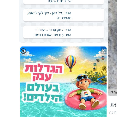
של החיים שלכם
הרב יגאל כהן - איך לקבל שפע
מהשמיים?
הרב יצחק פנגר - הכוחות
המניעים את האדם בחיים
X
🔇
ת לי
 את
מחנה