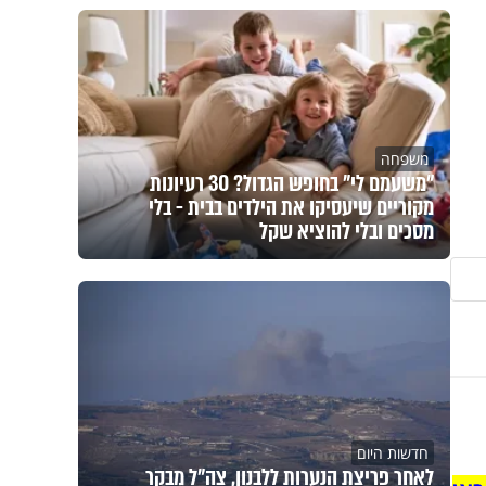
משפחה
"משעמם לי" בחופש הגדול? 30 רעיונות
מקוריים שיעסיקו את הילדים בבית - בלי
מסכים ובלי להוציא שקל
חדשות היום
לאחר פריצת הנערות ללבנון, צה״ל מבקר