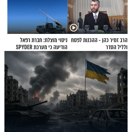
הרב זמיר כהן - ההכנות לפסח
ניסוי מוצלח: חברת רפאל
ולליל הסדר
הודיעה כי מערכת SPYDER
הצליחה ליירט כטב"ם