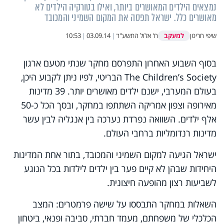
נמצאים הילדים המאושרים ביותר, ואילו בטורקיה הילדים לא
מאושרים כלל. ישראל תפסה את המקום השמיני והמכובד
למעקב
שיפי חריטן
ח' אלול התשע"ד
|
03.09.14
|
10:53
בסוף השבוע האחרון התפרסם מחקר שנתי מטעם ארגון
The Children’s Society
הבריטי, לפיו ניתן לקבוע היכן,
בעולם המערבי, ישנם ילדים מאושרים יותר. 39 מדינות
מאירופה וצפון אמריקה השתתפו במחקר, ובסך הכל כ-50
אלף ילדים. השוואה נפרדת נערכה בין אנגליה לבין עשר
מדינות רנדומליות ברחבי העולם.
ישראל הגיעה למקום השמיני והמכובד, בתור אחת המדינות
היחידות שבהן לא קיים פער בין ילדים לילדות בכל הנוגע
לשביעות רצון מהופעה חיצונית.
השאלות במחקר התבססו על שישה פרמטרים: המצב
הכלכלי של משפחתם, מעמד חברתי, סביבה ופנאי, ביטחון