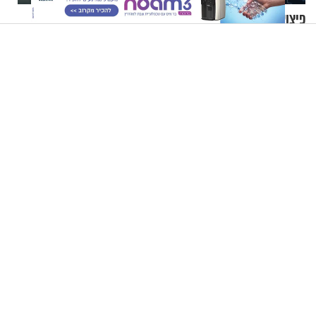
פיצוץ קטלני במסעדה
הרב זמיר כהן - הבעל או
במוסקבה: שלושה נהרגו לאחר
האישה, מי באמת צודק?
שמטען שנשאה אישה התפוצץ
קוד פתוח | סדריק בן שבת: "אין מצב שאני לא מכבד אותך בבוקר
בהנחת תפילין"