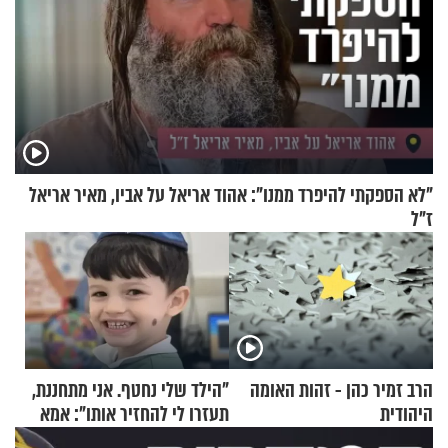
"לא הספקתי להיפרד ממנו": אהוד אריאל על אביו, מאיר אריאל
ז"ל
הרב זמיר כהן - זהות האומה
"הילד שלי נחטף. אני מתחננת,
היהודית
תעזרו לי להחזיר אותו": אמא
של יובל בן ה-4 בריאיון דומע