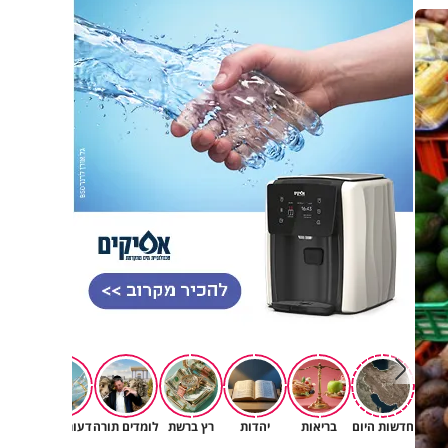
חדשות היום
בריאות
יהדות
רץ ברשת
לומדים תורה
דעות וטורים
תרב