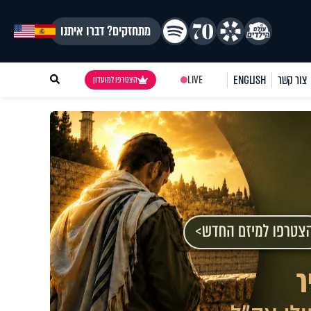
מתחזקים? דברו איתנו
צור קשר
ENGLISH
LIVE
הצטרפו למועדון