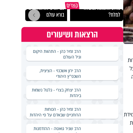
קצרים
מדוע האמונה נמשלה
גם ׳הרע׳ זה הרחמים של
האם מ
למלח?
בורא עולם
בשבת
הרצאות ושיעורים
הרב זמיר כהן - התהוות היקום
וגיל העולם
ות
ל
הרב ירון אשכנזי - הציצית,
השכפ"ץ היהודי
הרב יצחק בצרי - גלגול נשמות
ביהדות
הרב זמיר כהן - הכוחות
ידת
הרוחניים שבאדם על פי היהדות
ת
הרב שניר גואטה - ההזדמנות