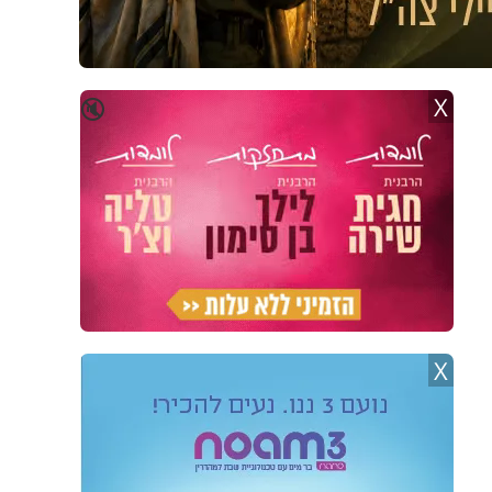
X
🔇
X