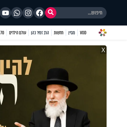
VOD
מגזין
חדשות
הרב זמיר כהן
עולם הילדים
70 שאלות
X