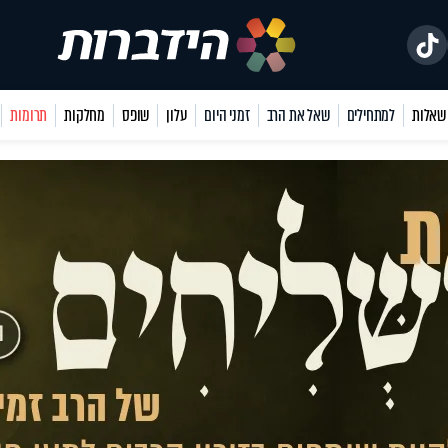
למתחילים
שאל את הרב
זמני היום
עלון
שופס
מחלקות
תרומות