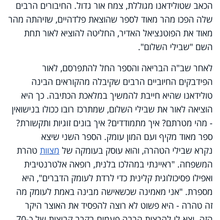
הכאב שטולידאנו מגוללת, צמח אור גדול. החיבורים הרבים
שלה הפכו מהר מאוד לספר שהוצאת פלדהיים, שזיהתה מהר
מאוד את הפוטנציאל האדיר, החליטה להוציא לאור תחת
השם "שבילי השלום".
לאחר שב"ה הבריאה והספר החל להתפרסם, לאור
הפידבקים החיוביים הרבים שקיבלה מהקוראים הבינה
טולידאנו שהיא חייבת להמשיך במלאכת הכתיבה. כך היא
הוציאה לאור את שבילי השלום, שמתרכז רובו ככולו בנישואין
- מהי מטרתם? איך מתמודדים? איך בונים זוגיות ותקשורת?
ספר מאוד מקיף ועם המון עומק. הספר השני שיצא
נקרא
שבילי הטהרה
, והוא עוסק בעומקה של
מצוות
טהרת
המשפחה. "ראיינתי במהלכו בלנית, רופאה אלטרנטיבית
ואפילו פסיכולוגית קלינית כדי לרדת לעומק הדברים", היא
מספרת. "אני מאמינה שכשאישה מבינה באמת לעומק מה
זה טהרה - היא פשוט לא רוצה להפסיד את האוצר היקר
הזה. יצא לי להרצות הרבה פעמים בקרב קבוצות של כ-70