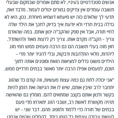
אנשים סטנדרטיים בעיניי. לא סתם אומרים שבמקום שבעלי
תשובה עומדים אין צדיקים גמורים יכולים לעמוד. מלבד זאת,
תדעי לך שלאדם כזה יש סיעתא דשמיא מיוחדת. נכון, היא לא
גדלה בבית חרדי ולא יודעת איך בדיוק לחנך את הילד שלה
לחיי תורה, אבל אין ספק שהקב"ה יכוון אותם. במה שהאדם
צריך - הקב"ה מקדם אותו. צריך רק לרצות מאוד ולהשתדל.
חוץ מזה בעלי תשובה הם גם הרבה פעמים ממש חמי מזג
ליהדות, מלאי התלהבות ודבקות, ובלי להגיד יותר מדי -
הילדים פשוט גדלים למציאות הזאת וסופגים אותה לתוך
תוכם, לפעמים אפילו הרבה יותר מאשר בבתים חרדיים ממש.
"אני יכולה לתת גם כמה עצות מעשיות, וזה קודם כל שהזוג
יתחבר לרב שיבין אותם, שיש לו את הגישה ואת הזמן להיות
בקשר ולכוון אותם בקצב שמתאים להם. מומלץ גם שהאישה
תהיה מקושרת לאשת רב, ושבני הזוג יתארחו מדי פעם
בבתים של תורה כדי ללמוד ולספוג מהם. דבר שני - יש
לעשות עבודה עצמית כל הזמן ביחד. להחליט שהיום אנחנו