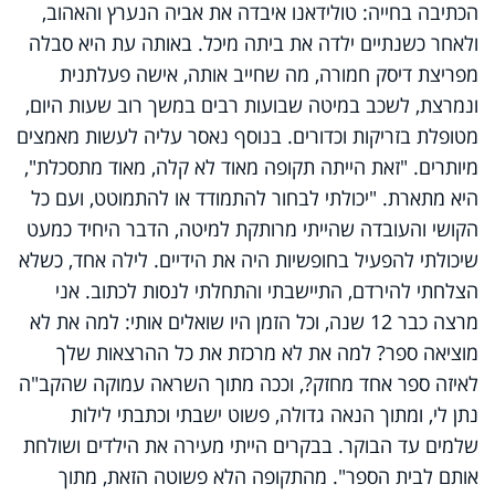
הכתיבה בחייה: טולידאנו איבדה את אביה הנערץ והאהוב,
ולאחר כשנתיים ילדה את ביתה מיכל. באותה עת היא סבלה
מפריצת דיסק חמורה, מה שחייב אותה, אישה פעלתנית
ונמרצת, לשכב במיטה שבועות רבים במשך רוב שעות היום,
מטופלת בזריקות וכדורים. בנוסף נאסר עליה לעשות מאמצים
מיותרים. "זאת הייתה תקופה מאוד לא קלה, מאוד מתסכלת",
היא מתארת. "יכולתי לבחור להתמודד או להתמוטט, ועם כל
הקושי והעובדה שהייתי מרותקת למיטה, הדבר היחיד כמעט
שיכולתי להפעיל בחופשיות היה את הידיים. לילה אחד, כשלא
הצלחתי להירדם, התיישבתי והתחלתי לנסות לכתוב. אני
מרצה כבר 12 שנה, וכל הזמן היו שואלים אותי: למה את לא
מוציאה ספר? למה את לא מרכזת את כל ההרצאות שלך
לאיזה ספר אחד מחזק?, וככה מתוך השראה עמוקה שהקב"ה
נתן לי, ומתוך הנאה גדולה, פשוט ישבתי וכתבתי לילות
שלמים עד הבוקר. בבקרים הייתי מעירה את הילדים ושולחת
אותם לבית הספר". מהתקופה הלא פשוטה הזאת, מתוך