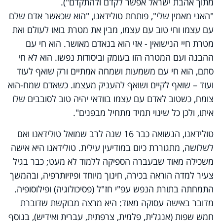
מתוך אהבת ישראל אפשר לקדם ולהתקדם").
"האני מאמין שלי", פותחת טולידאנו, "הוא שכאשר אדם שלם
עם עצמו וחי טוב עם עצמו, מבין את מטרת בואו לעולם ואת
מטרת חיי הנישואין - אזי הוא בנאדם מאושר. הוא חי עם
ההבנה ועם המטרה הזו בעומק וביסודות נפשו. הוא לא חי
סתם, הוא חי עם משמעות ושמחה אמתיים ורק שואף לעוד
ועוד – שואף לקיים ושואף להעניק מעצמו. כשאדם שמח-הוא
צומח, כשטוב לאדם עם עצמו בוודאי יהיה טוב לסובבים שלו
איתו, ולכן כל שינוי תמיד מתחיל מבפנים".
טולידאנו, הנשואה כבר 16 שנה לרב שמואל טולידאנו ואם
לשלושה, מתגוררת כיום במודיעין עילית. טולידאנו היא אישה
משכילה מאוד שבעברה הספיקה ללמוד לא מעט; כבר בגיל
צעיר למדה הוראה בכירה, חינוך מיוחד ופיזיותרפיה, ובהמשך
התמחתה בתורת הנפש עפ"י חז"ל (פסיכולוגיה) ופילוסופיה.
מדובר באישה עסוקה מאוד: היא מרצה מבוקשת שדוברת
חמש שפות (אנגלית, פלמית, צרפתית, עברית ואידיש), בנוסף