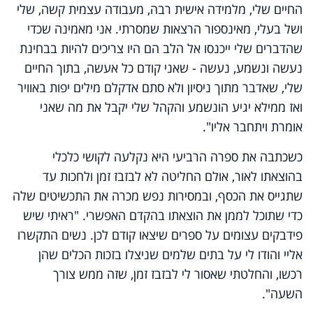
החיים שלי, מלמידה אישית רבה, מעבודה עצמית קשה, שלי
ושל בעלי, מאינספור הרצאות שמסרתי. אני מאמינה שכדי
שהדברים שלי ייכנסו אל הלב הם היו צריכים להיות בבחינת
נעשה ונשמע, נעשה - שאני קודם כל אעשה, בתוך החיים
שלי, שאדבר מתוך ניסיון ולא סתם אדקלם מילים יפות באוויר
ואז ממילא יגיע הונשמע והקהל שלי יקבל את מה שאני
אומרת ויתחבר אליו".
כשכתבה את ספרה הרביעי היא נקלעה לקושי כלכלי
בהוצאתו לאור, אולם החליטה לא לבזבז זמן ולחכות עד
שתגייס את הכסף, ובמסירות נפש מכרה את התכשיטים שלה
כדי שתוכל לממן את הוצאתו בהקדם האפשרי. "ראיתי שיש
פידבקים עצומים על ספרים שיצאו קודם לכן. נשים התקשרו
אליי והודו לי על בתים שלמים שניצלו בזכות הכלים שהן
רכשו, והחלטתי שאסור לי לבזבז זמן, שזה ממש צורך
השעה".