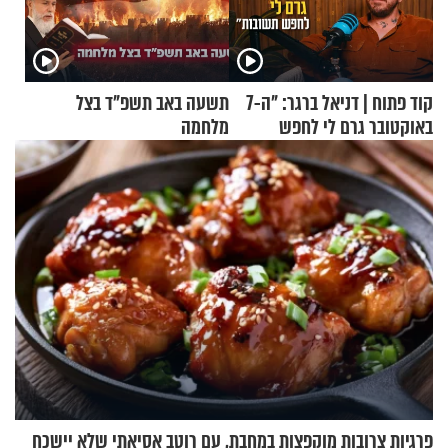
קוד פתוח | דניאל ברגר: "ה-7
תשעה באב תשפ"ד בצל
באוקטובר גרם לי לחפש
מלחמה
תשובות"
פרגיות צרובות מוקפצות במחבת, עם רוטב אסיאתי שלא יישכח