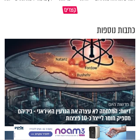
תעצרו לפני שאתם מוציאים דיבה
קצרים
על ציבור שלם
מתכון ל׳שבת שלום׳
כתבות נוספות
חדשות היום
דיווח: המלחמה לא עצרה את הגרעין האיראני - בידיהם
מספיק חומר לייצר כ-10 פצצות
X