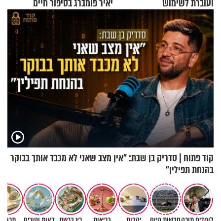
ועוברת לשימוש
יאיר פומברג בסיפור חיים
בתלת־אופנועים סולאריים
מעורר השראה
קוד פתוח | סדריק בן שבת: "אין מצב שאני לא מכבד אותך בבוקר
בהנחת תפילין"
לומדים תורה
חדשות היום
יהדות
בריאות
רץ ברשת
דעות וטורים
תרבות