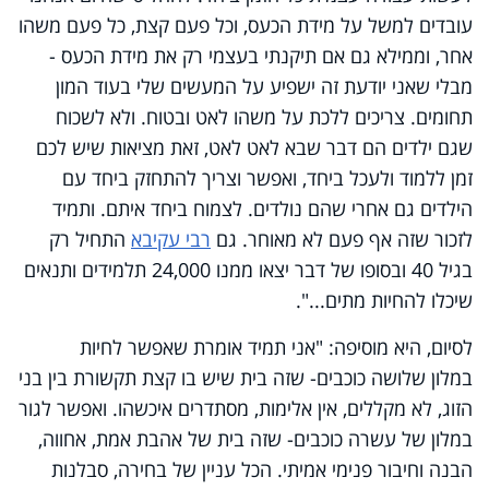
עובדים למשל על מידת הכעס, וכל פעם קצת, כל פעם משהו
אחר, וממילא גם אם תיקנתי בעצמי רק את מידת הכעס -
מבלי שאני יודעת זה ישפיע על המעשים שלי בעוד המון
תחומים. צריכים ללכת על משהו לאט ובטוח. ולא לשכוח
שגם ילדים הם דבר שבא לאט לאט, זאת מציאות שיש לכם
זמן ללמוד ולעכל ביחד, ואפשר וצריך להתחזק ביחד עם
הילדים גם אחרי שהם נולדים. לצמוח ביחד איתם. ותמיד
לזכור שזה אף פעם לא מאוחר. גם
רבי עקיבא
התחיל רק
בגיל 40 ובסופו של דבר יצאו ממנו 24,000 תלמידים ותנאים
שיכלו להחיות מתים...".
לסיום, היא מוסיפה: "אני תמיד אומרת שאפשר לחיות
במלון שלושה כוכבים- שזה בית שיש בו קצת תקשורת בין בני
הזוג, לא מקללים, אין אלימות, מסתדרים איכשהו. ואפשר לגור
במלון של עשרה כוכבים- שזה בית של אהבת אמת, אחווה,
הבנה וחיבור פנימי אמיתי. הכל עניין של בחירה, סבלנות