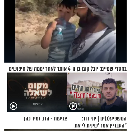
בחסדי שמיים: יובל קוגן בן ה-4 אותר לאחר יממה של חיפושים
המשפיע(נ)ים | יוני דוד:
צניעות - הרב זמיר כהן
"העבריין אמר 'שינית לי את