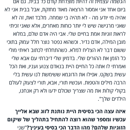
הגשמה עצמית זה להיות מוצלחת קודם כל בבית. גם אם
ביום אחד אני אמסור הרצאה מאוד מחזקת, אבל בבית אני לא
אהיה מי יודע מה - לא תהיה בי שמחה. מלבד זאת, זה לא
שאני מרגישה שיש לי יותר כוחות מאחרים, אלא שאני זכיתי
לראות זוגיות אמת בחיים שלי. אבי היה אדם שלם, במלוא
מובן המילה, אדם נדיר. וכשהוא נפטר נוצר חלל עמוק בתוכי
ששום דבר לא הצליח למלא. כשהתחלתי לכתוב ראיתי מולי
כל הזמן את ההורים שלי. בדמיון שלי דיברתי עם אבא שלי
ואמרתי לו אתה כל החיים היית בנאדם צנוע ועניו, ואת הכל
עשית בשקט. אפילו את הדוגמא ששימשת לנו עשית בלי
הרבה מילים והטפות. ועכשיו תורי, אבא, תורי לצעוק לעולם
בקולי קולות את מה שצריך שכולם ידעו ולא רק אנחנו,
הילדים שלך".
איזה עצה הכי בסיסית היית נותנת לזוג שבא אלייך
עכשיו ומספר שהוא רוצה להתחיל בתהליך של שיקום
הזוגיות שלהם? מהו הדבר הכי בסיסי בעיניך?
"שני