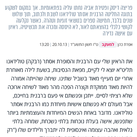
פריצה דיסק ופטירת אביה נחתו עליה בפתאומיות. אך במקום לשקוע
בתוגה החליטה הרבנית אסתר טולידאנו לשבת ולכתוב, תוך שלוש
שנים בלבד, חמישה ספרים בנושאי זוגיות וטהרה. כאשר נקלעה
לקושי כלכלי בהוצאתם לאור, לא היססה ומכרה את תכשיטיה. ראיון
עם אישה נדירה
למעקב
אפרת כהן
ט"ז חשון התשע"ד
|
20.10.13
|
13:20
את הראיון שלי עם הרבנית והסופרת אסתר (רבקה) טולידאנו
תליט"א יוצא לי לקיים, מפאת הנסיבות, בשעת לילה מאוחרת
אחרי יום מעייף מאוד בשביל שתינו. שיחה שהייתה אמורה
להיות מאוד ממוקדת וקצרה הפכה מהר מאוד לשיחה ארוכה
שלא רציתי לסיים. ייתכן ופגשתם אי פעם ברבנית בחייכם,
אבל מעולם לא פגשתם אישיות מיוחדת כמו הרבנית אסתר
טולידאנו. מדובר באחת הנשים המיוחדות והעוצמתיות ביותר
שתפגשו, אישה בעלת נוכחות בלתי נשכחת, שמחה בלתי
נלאית ואהבה עצומה ואינסופית לה יתברך ולילדים שלו ("רק