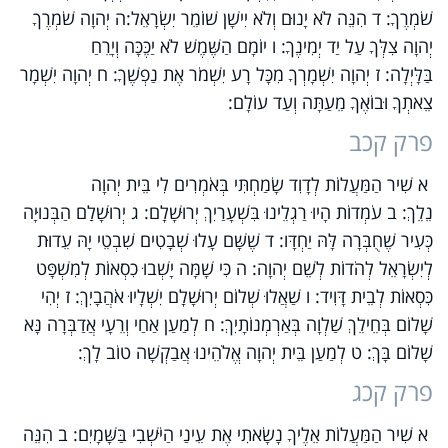
שֹׁמְרֶךָ: ד הִנֵּה לֹא יָנוּם וְלֹא יִישָׁן שׁוֹמֵר יִשְׂרָאֵל:ה יְהוָה שֹׁמְרֶךָ
יְהוָה צִלְּךָ עַל יַד יְמִינֶךָ: ו יוֹמָם הַשֶּׁמֶשׁ לֹא יַכֶּכָּה וְיָרֵחַ
בַּלָּיְלָה: ז יְהוָה יִשְׁמָרְךָ מִכָּל רָע יִשְׁמֹר אֶת נַפְשֶׁךָ: ח יְהוָה יִשְׁמָר
צֵאתְךָ וּבוֹאֶךָ מֵעַתָּה וְעַד עוֹלָם:
פרק קכב
א שִׁיר הַמַּעֲלוֹת לְדָוִד שָׂמַחְתִּי בְּאֹמְרִים לִי בֵּית יְהוָה
נֵלֵךְ: ב עֹמְדוֹת הָיוּ רַגְלֵינוּ בִּשְׁעָרַיִךְ יְרוּשָׁלִָם: ג יְרוּשָׁלִַם הַבְּנוּיָה
כְּעִיר שֶׁחֻבְּרָה לָּהּ יַחְדָּו: ד שֶׁשָּׁם עָלוּ שְׁבָטִים שִׁבְטֵי יָהּ עֵדוּת
לְיִשְׂרָאֵל לְהֹדוֹת לְשֵׁם יְהוָה: ה כִּי שָׁמָּה יָשְׁבוּ כִסְאוֹת לְמִשְׁפָּט
כִּסְאוֹת לְבֵית דָּוִיד: ו שַׁאֲלוּ שְׁלוֹם יְרוּשָׁלִָם יִשְׁלָיוּ אֹהֲבָיִךְ: ז יְהִי
שָׁלוֹם בְּחֵילֵךְ שַׁלְוָה בְּאַרְמְנוֹתָיִךְ: ח לְמַעַן אַחַי וְרֵעָי אֲדַבְּרָה נָּא
שָׁלוֹם בָּךְ: ט לְמַעַן בֵּית יְהוָה אֱלֹהֵינוּ אֲבַקְשָׁה טוֹב לָךְ:
פרק קכג
א שִׁיר הַמַּעֲלוֹת אֵלֶיךָ נָשָׂאתִי אֶת עֵינַי הַיֹּשְׁבִי בַּשָּׁמָיִם: ב הִנֵּה