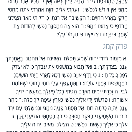
אֲהַלֵּךְ טָמְנוּ פַח לִי: ה הַבֵּיט יָמִין וּרְאֵה וְאֵין לִי מַכִּיר אָבַד מָנוֹס
מִמֶּנִּי אֵין דּוֹרֵשׁ לְנַפְשִׁי: ו זָעַקְתִּי אֵלֶיךָ יְהוָה אָמַרְתִּי אַתָּה מַחְסִי
חֶלְקִי בְּאֶרֶץ הַחַיִּים: ז הַקְשִׁיבָה אֶל רִנָּתִי כִּי דַלּוֹתִי מְאֹד הַצִּילֵנִי
מֵרֹדְפַי כִּי אָמְצוּ מִמֶּנִּי: ח הוֹצִיאָה מִמַּסְגֵּר נַפְשִׁי לְהוֹדוֹת אֶת
שְׁמֶךָ בִּי יַכְתִּרוּ צַדִּיקִים כִּי תִגְמֹל עָלָי:
פרק קמג
א מִזְמוֹר לְדָוִד יְהוָה שְׁמַע תְּפִלָּתִי הַאֲזִינָה אֶל תַּחֲנוּנַי בֶּאֱמֻנָתְךָ
עֲנֵנִי בְּצִדְקָתֶךָ: ב וְאַל תָּבוֹא בְמִשְׁפָּט אֶת עַבְדֶּךָ כִּי לֹא יִצְדַּק
לְפָנֶיךָ כָל חָי: ג כִּי רָדַף אוֹיֵב נַפְשִׁי דִּכָּא לָאָרֶץ חַיָּתִי הוֹשִׁיבַנִי
בְמַחֲשַׁכִּים כְּמֵתֵי עוֹלָם: ד וַתִּתְעַטֵּף עָלַי רוּחִי בְּתוֹכִי יִשְׁתּוֹמֵם
לִבִּי: ה זָכַרְתִּי יָמִים מִקֶּדֶם הָגִיתִי בְכָל פָּעֳלֶךָ בְּמַעֲשֵׂה יָדֶיךָ
אֲשׂוֹחֵחַ: ו פֵּרַשְׂתִּי יָדַי אֵלֶיךָ נַפְשִׁי כְּאֶרֶץ עֲיֵפָה לְךָ סֶלָה: ז מַהֵר
עֲנֵנִי יְהוָה כָּלְתָה רוּחִי אַל תַּסְתֵּר פָּנֶיךָ מִמֶּנִּי וְנִמְשַׁלְתִּי עִם יֹרְדֵי
בוֹר: ח הַשְׁמִיעֵנִי בַבֹּקֶר חַסְדֶּךָ כִּי בְךָ בָטָחְתִּי הוֹדִיעֵנִי דֶּרֶךְ זוּ
אֵלֵךְ כִּי אֵלֶיךָ נָשָׂאתִי נַפְשִׁי: ט הַצִּילֵנִי מֵאֹיְבַי יְהוָה אֵלֶיךָ