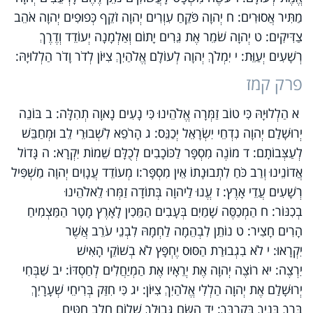
מַתִּיר אֲסוּרִים: ח יְהוָה פֹּקֵחַ עִוְרִים יְהוָה זֹקֵף כְּפוּפִים יְהוָה אֹהֵב
צַדִּיקִים: ט יְהוָה שֹׁמֵר אֶת גֵּרִים יָתוֹם וְאַלְמָנָה יְעוֹדֵד וְדֶרֶךְ
רְשָׁעִים יְעַוֵּת: י יִמְלֹךְ יְהוָה לְעוֹלָם אֱלֹהַיִךְ צִיּוֹן לְדֹר וָדֹר הַלְלוּיָהּ:
פרק קמז
א הַלְלוּיָהּ כִּי טוֹב זַמְּרָה אֱלֹהֵינוּ כִּי נָעִים נָאוָה תְהִלָּה: ב בּוֹנֵה
יְרוּשָׁלִַם יְהוָה נִדְחֵי יִשְׂרָאֵל יְכַנֵּס: ג הָרֹפֵא לִשְׁבוּרֵי לֵב וּמְחַבֵּשׁ
לְעַצְּבוֹתָם: ד מוֹנֶה מִסְפָּר לַכּוֹכָבִים לְכֻלָּם שֵׁמוֹת יִקְרָא: ה גָּדוֹל
אֲדוֹנֵינוּ וְרַב כֹּחַ לִתְבוּנָתוֹ אֵין מִסְפָּר:ו מְעוֹדֵד עֲנָוִים יְהוָה מַשְׁפִּיל
רְשָׁעִים עֲדֵי אָרֶץ: ז עֱנוּ לַיהוָה בְּתוֹדָה זַמְּרוּ לֵאלֹהֵינוּ
בְכִנּוֹר: ח הַמְכַסֶּה שָׁמַיִם בְּעָבִים הַמֵּכִין לָאָרֶץ מָטָר הַמַּצְמִיחַ
הָרִים חָצִיר: ט נוֹתֵן לִבְהֵמָה לַחְמָהּ לִבְנֵי עֹרֵב אֲשֶׁר
יִקְרָאוּ: י לֹא בִגְבוּרַת הַסּוּס יֶחְפָּץ לֹא בְשׁוֹקֵי הָאִישׁ
יִרְצֶה: יא רוֹצֶה יְהוָה אֶת יְרֵאָיו אֶת הַמְיַחֲלִים לְחַסְדּוֹ: יב שַׁבְּחִי
יְרוּשָׁלִַם אֶת יְהוָה הַלְלִי אֱלֹהַיִךְ צִיּוֹן: יג כִּי חִזַּק בְּרִיחֵי שְׁעָרָיִךְ
בֵּרַךְ בָּנַיִךְ בְּקִרְבֵּךְ: יד הַשָּׂם גְּבוּלֵךְ שָׁלוֹם חֵלֶב חִטִּים