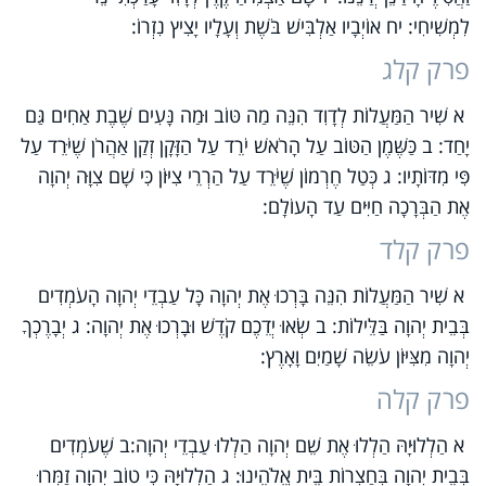
לִמְשִׁיחִי: יח אוֹיְבָיו אַלְבִּישׁ בֹּשֶׁת וְעָלָיו יָצִיץ נִזְרוֹ:
פרק קלג
א שִׁיר הַמַּעֲלוֹת לְדָוִד הִנֵּה מַה טּוֹב וּמַה נָּעִים שֶׁבֶת אַחִים גַּם
יָחַד: ב כַּשֶּׁמֶן הַטּוֹב עַל הָרֹאשׁ יֹרֵד עַל הַזָּקָן זְקַן אַהֲרֹן שֶׁיֹּרֵד עַל
פִּי מִדּוֹתָיו: ג כְּטַל חֶרְמוֹן שֶׁיֹּרֵד עַל הַרְרֵי צִיּוֹן כִּי שָׁם צִוָּה יְהוָה
אֶת הַבְּרָכָה חַיִּים עַד הָעוֹלָם:
פרק קלד
א שִׁיר הַמַּעֲלוֹת הִנֵּה בָּרְכוּ אֶת יְהוָה כָּל עַבְדֵי יְהוָה הָעֹמְדִים
בְּבֵית יְהוָה בַּלֵּילוֹת: ב שְׂאוּ יְדֵכֶם קֹדֶשׁ וּבָרְכוּ אֶת יְהוָה: ג יְבָרֶכְךָ
יְהוָה מִצִּיּוֹן עֹשֵׂה שָׁמַיִם וָאָרֶץ:
פרק קלה
א הַלְלוּיָהּ הַלְלוּ אֶת שֵׁם יְהוָה הַלְלוּ עַבְדֵי יְהוָה:ב שֶׁעֹמְדִים
בְּבֵית יְהוָה בְּחַצְרוֹת בֵּית אֱלֹהֵינוּ: ג הַלְלוּיָהּ כִּי טוֹב יְהוָה זַמְּרוּ