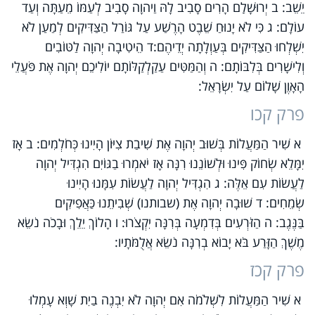
יֵשֵׁב: ב יְרוּשָׁלִַם הָרִים סָבִיב לָהּ וַיהוָה סָבִיב לְעַמּוֹ מֵעַתָּה וְעַד
עוֹלָם: ג כִּי לֹא יָנוּחַ שֵׁבֶט הָרֶשַׁע עַל גּוֹרַל הַצַּדִּיקִים לְמַעַן לֹא
יִשְׁלְחוּ הַצַּדִּיקִים בְּעַוְלָתָה יְדֵיהֶם:ד הֵיטִיבָה יְהוָה לַטּוֹבִים
וְלִישָׁרִים בְּלִבּוֹתָם: ה וְהַמַּטִּים עַקַלְקַלּוֹתָם יוֹלִיכֵם יְהוָה אֶת פֹּעֲלֵי
הָאָוֶן שָׁלוֹם עַל יִשְׂרָאֵל:
פרק קכו
א שִׁיר הַמַּעֲלוֹת בְּשׁוּב יְהוָה אֶת שִׁיבַת צִיּוֹן הָיִינוּ כְּחֹלְמִים: ב אָז
יִמָּלֵא שְׂחוֹק פִּינוּ וּלְשׁוֹנֵנוּ רִנָּה אָז יֹאמְרוּ בַגּוֹיִם הִגְדִּיל יְהוָה
לַעֲשׂוֹת עִם אֵלֶּה: ג הִגְדִּיל יְהוָה לַעֲשׂוֹת עִמָּנוּ הָיִינוּ
שְׂמֵחִים: ד שׁוּבָה יְהוָה אֶת (שבותנו) שְׁבִיתֵנוּ כַּאֲפִיקִים
בַּנֶּגֶב: ה הַזֹּרְעִים בְּדִמְעָה בְּרִנָּה יִקְצֹרוּ: ו הָלוֹךְ יֵלֵךְ וּבָכֹה נֹשֵׂא
מֶשֶׁךְ הַזָּרַע בֹּא יָבוֹא בְרִנָּה נֹשֵׂא אֲלֻמֹּתָיו:
פרק קכז
א שִׁיר הַמַּעֲלוֹת לִשְׁלֹמֹה אִם יְהוָה לֹא יִבְנֶה בַיִת שָׁוְא עָמְלוּ