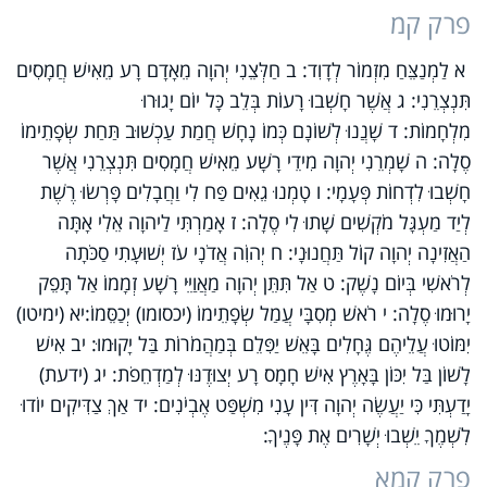
פרק קמ
א לַמְנַצֵּחַ מִזְמוֹר לְדָוִד: ב חַלְּצֵנִי יְהוָה מֵאָדָם רָע מֵאִישׁ חֲמָסִים
תִּנְצְרֵנִי: ג אֲשֶׁר חָשְׁבוּ רָעוֹת בְּלֵב כָּל יוֹם יָגוּרוּ
מִלְחָמוֹת: ד שָׁנֲנוּ לְשׁוֹנָם כְּמוֹ נָחָשׁ חֲמַת עַכְשׁוּב תַּחַת שְׂפָתֵימוֹ
סֶלָה: ה שָׁמְרֵנִי יְהוָה מִידֵי רָשָׁע מֵאִישׁ חֲמָסִים תִּנְצְרֵנִי אֲשֶׁר
חָשְׁבוּ לִדְחוֹת פְּעָמָי: ו טָמְנוּ גֵאִים פַּח לִי וַחֲבָלִים פָּרְשׂוּ רֶשֶׁת
לְיַד מַעְגָּל מֹקְשִׁים שָׁתוּ לִי סֶלָה: ז אָמַרְתִּי לַיהוָה אֵלִי אָתָּה
הַאֲזִינָה יְהוָה קוֹל תַּחֲנוּנָי: ח יְהוִֹה אֲדֹנָי עֹז יְשׁוּעָתִי סַכֹּתָה
לְרֹאשִׁי בְּיוֹם נָשֶׁק: ט אַל תִּתֵּן יְהוָה מַאֲוַיֵּי רָשָׁע זְמָמוֹ אַל תָּפֵק
יָרוּמוּ סֶלָה: י רֹאשׁ מְסִבָּי עֲמַל שְׂפָתֵימוֹ (יכסומו) יְכַסֵּמוֹ:יא (ימיטו)
יִמּוֹטוּ עֲלֵיהֶם גֶּחָלִים בָּאֵשׁ יַפִּלֵם בְּמַהֲמֹרוֹת בַּל יָקוּמוּ: יב אִישׁ
לָשׁוֹן בַּל יִכּוֹן בָּאָרֶץ אִישׁ חָמָס רָע יְצוּדֶנּוּ לְמַדְחֵפֹת: יג (ידעת)
יָדַעְתִּי כִּי יַעֲשֶׂה יְהוָה דִּין עָנִי מִשְׁפַּט אֶבְיֹנִים: יד אַךְ צַדִּיקִים יוֹדוּ
לִשְׁמֶךָ יֵשְׁבוּ יְשָׁרִים אֶת פָּנֶיךָ:
פרק קמא