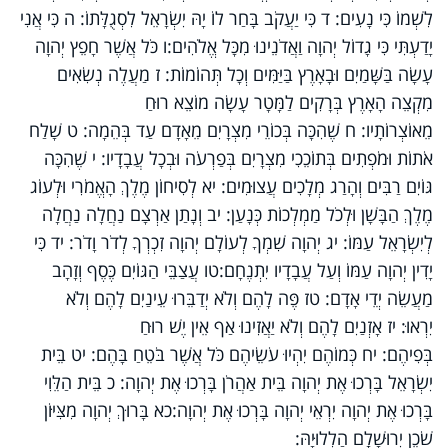
לִשְׁמוֹ כִּי נָעִים: ד כִּי יַעֲקֹב בָּחַר לוֹ יָהּ יִשְׂרָאֵל לִסְגֻלָּתוֹ: ה כִּי אֲנִי
יָדַעְתִּי כִּי גָדוֹל יְהוָה וַאֲדֹנֵינוּ מִכָּל אֱלֹהִים:ו כֹּל אֲשֶׁר חָפֵץ יְהוָה
עָשָׂה בַּשָּׁמַיִם וּבָאָרֶץ בַּיַּמִּים וְכָל תְּהוֹמוֹת: ז מַעֲלֶה נְשִׂאִים
מִקְצֵה הָאָרֶץ בְּרָקִים לַמָּטָר עָשָׂה מוֹצֵא רוּחַ
מֵאוֹצְרוֹתָיו: ח שֶׁהִכָּה בְּכוֹרֵי מִצְרָיִם מֵאָדָם עַד בְּהֵמָה: ט שָׁלַח
אֹתוֹת וּמֹפְתִים בְּתוֹכֵכִי מִצְרָיִם בְּפַרְעֹה וּבְכָל עֲבָדָיו: י שֶׁהִכָּה
גּוֹיִם רַבִּים וְהָרַג מְלָכִים עֲצוּמִים: יא לְסִיחוֹן מֶלֶךְ הָאֱמֹרִי וּלְעוֹג
מֶלֶךְ הַבָּשָׁן וּלְכֹל מַמְלְכוֹת כְּנָעַן: יב וְנָתַן אַרְצָם נַחֲלָה נַחֲלָה
לְיִשְׂרָאֵל עַמּוֹ: יג יְהוָה שִׁמְךָ לְעוֹלָם יְהוָה זִכְרְךָ לְדֹר וָדֹר: יד כִּי
יָדִין יְהוָה עַמּוֹ וְעַל עֲבָדָיו יִתְנֶחָם:טו עֲצַבֵּי הַגּוֹיִם כֶּסֶף וְזָהָב
מַעֲשֵׂה יְדֵי אָדָם: טז פֶּה לָהֶם וְלֹא יְדַבֵּרוּ עֵינַיִם לָהֶם וְלֹא
יִרְאוּ: יז אָזְנַיִם לָהֶם וְלֹא יַאֲזִינוּ אַף אֵין יֶשׁ רוּחַ
בְּפִיהֶם: יח כְּמוֹהֶם יִהְיוּ עֹשֵׂיהֶם כֹּל אֲשֶׁר בֹּטֵחַ בָּהֶם: יט בֵּית
יִשְׂרָאֵל בָּרְכוּ אֶת יְהוָה בֵּית אַהֲרֹן בָּרְכוּ אֶת יְהוָה: כ בֵּית הַלֵּוִי
בָּרְכוּ אֶת יְהוָה יִרְאֵי יְהוָה בָּרְכוּ אֶת יְהוָה:כא בָּרוּךְ יְהוָה מִצִּיּוֹן
שֹׁכֵן יְרוּשָׁלִָם הַלְלוּיָהּ: