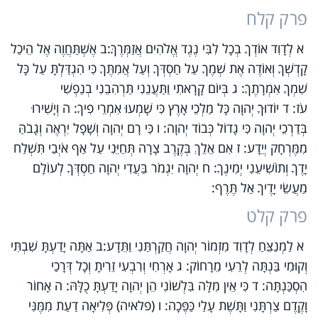
פרק קלח
א לְדָוִד אוֹדְךָ בְכָל לִבִּי נֶגֶד אֱלֹהִים אֲזַמְּרֶךָּ:ב אֶשְׁתַּחֲוֶה אֶל הֵיכַל
קָדְשְׁךָ וְאוֹדֶה אֶת שְׁמֶךָ עַל חַסְדְּךָ וְעַל אֲמִתֶּךָ כִּי הִגְדַּלְתָּ עַל כָּל
שִׁמְךָ אִמְרָתֶךָ: ג בְּיוֹם קָרָאתִי וַתַּעֲנֵנִי תַּרְהִבֵנִי בְנַפְשִׁי
עֹז: ד יוֹדוּךָ יְהוָה כָּל מַלְכֵי אָרֶץ כִּי שָׁמְעוּ אִמְרֵי פִיךָ: ה וְיָשִׁירוּ
בְּדַרְכֵי יְהוָה כִּי גָדוֹל כְּבוֹד יְהוָה: ו כִּי רָם יְהוָה וְשָׁפָל יִרְאֶה וְגָבֹהַּ
מִמֶּרְחָק יְיֵדָע: ז אִם אֵלֵךְ בְּקֶרֶב צָרָה תְּחַיֵּנִי עַל אַף אֹיְבַי תִּשְׁלַח
יָדֶךָ וְתוֹשִׁיעֵנִי יְמִינֶךָ: ח יְהוָה יִגְמֹר בַּעֲדִי יְהוָה חַסְדְּךָ לְעוֹלָם
מַעֲשֵׂי יָדֶיךָ אַל תֶּרֶף:
פרק קלט
א לַמְנַצֵּחַ לְדָוִד מִזְמוֹר יְהוָה חֲקַרְתַּנִי וַתֵּדָע:ב אַתָּה יָדַעְתָּ שִׁבְתִּי
וְקוּמִי בַּנְתָּה לְרֵעִי מֵרָחוֹק: ג אָרְחִי וְרִבְעִי זֵרִיתָ וְכָל דְּרָכַי
הִסְכַּנְתָּה: ד כִּי אֵין מִלָּה בִּלְשׁוֹנִי הֵן יְהוָה יָדַעְתָּ כֻלָּהּ: ה אָחוֹר
וָקֶדֶם צַרְתָּנִי וַתָּשֶׁת עָלַי כַּפֶּכָה: ו (פלאיה) פְּלִיאָה דַעַת מִמֶּנִּי