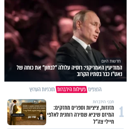
חדשות היום
המודיעין האמריקני: רוסיה עלולה "לבחון" את כוחה של
נאט"ו כבר בסתיו הקרוב
הנצפים
פעילות הידברות
תוכניות הערוץ
תכני הידברות
1
מזוזות, ציציות וספרים מחזקים:
המיזם שיביא שמירה רוחנית לאלפי
חיילי צה"ל