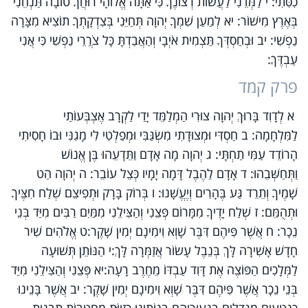
כִסִּתִי: י לַמְּדֵנִי לַעֲשׂוֹת רְצוֹנֶךָ כִּי אַתָּה אֱלוֹהָי רוּחֲךָ טוֹבָה תַּנְחֵנִי
בְּאֶרֶץ מִישׁוֹר: יא לְמַעַן שִׁמְךָ יְהוָה תְּחַיֵּנִי בְּצִדְקָתְךָ תוֹצִיא מִצָּרָה
נַפְשִׁי: יב וּבְחַסְדְּךָ תַּצְמִית אֹיְבָי וְהַאֲבַדְתָּ כָּל צֹרֲרֵי נַפְשִׁי כִּי אֲנִי
עַבְדֶּךָ:
פרק קמד
א לְדָוִד בָּרוּךְ יְהוָה צוּרִי הַמְלַמֵּד יָדַי לַקְרָב אֶצְבְּעוֹתַי
לַמִּלְחָמָה: ב חַסְדִּי וּמְצוּדָתִי מִשְׂגַּבִּי וּמְפַלְטִי לִי מָגִנִּי וּבוֹ חָסִיתִי
הָרוֹדֵד עַמִּי תַחְתָּי: ג יְהוָה מָה אָדָם וַתֵּדָעֵהוּ בֶּן אֱנוֹשׁ
וַתְּחַשְּׁבֵהוּ: ד אָדָם לַהֶבֶל דָּמָה יָמָיו כְּצֵל עוֹבֵר: ה יְהוָה הַט
שָׁמֶיךָ וְתֵרֵד גַּע בֶּהָרִים וְיֶעֱשָׁנוּ: ו בְּרוֹק בָּרָק וּתְפִיצֵם שְׁלַח חִצֶּיךָ
וּתְהֻמֵּם: ז שְׁלַח יָדֶיךָ מִמָּרוֹם פְּצֵנִי וְהַצִּילֵנִי מִמַּיִם רַבִּים מִיַּד בְּנֵי
נֵכָר: ח אֲשֶׁר פִּיהֶם דִּבֶּר שָׁוְא וִימִינָם יְמִין שָׁקֶר:ט אֱלֹהִים שִׁיר
חָדָשׁ אָשִׁירָה לָּךְ בְּנֵבֶל עָשׂוֹר אֲזַמְּרָה לָּךְ:י הַנּוֹתֵן תְּשׁוּעָה
לַמְּלָכִים הַפּוֹצֶה אֶת דָּוִד עַבְדּוֹ מֵחֶרֶב רָעָה:יא פְּצֵנִי וְהַצִּילֵנִי מִיַּד
בְּנֵי נֵכָר אֲשֶׁר פִּיהֶם דִּבֶּר שָׁוְא וִימִינָם יְמִין שָׁקֶר: יב אֲשֶׁר בָּנֵינוּ
כִּנְטִעִים מְגֻדָּלִים בִּנְעוּרֵיהֶם בְּנוֹתֵינוּ כְזָוִיֹּת מְחֻטָּבוֹת תַּבְנִית