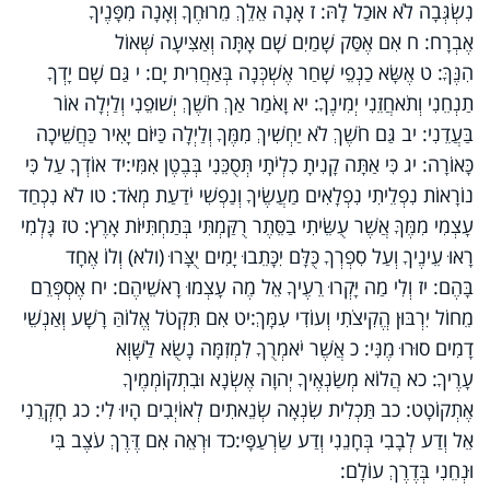
נִשְׂגְּבָה לֹא אוּכַל לָהּ: ז אָנָה אֵלֵךְ מֵרוּחֶךָ וְאָנָה מִפָּנֶיךָ
אֶבְרָח: ח אִם אֶסַּק שָׁמַיִם שָׁם אָתָּה וְאַצִּיעָה שְּׁאוֹל
הִנֶּךָּ: ט אֶשָּׂא כַנְפֵי שָׁחַר אֶשְׁכְּנָה בְּאַחֲרִית יָם: י גַּם שָׁם יָדְךָ
תַנְחֵנִי וְתֹאחֲזֵנִי יְמִינֶךָ: יא וָאֹמַר אַךְ חֹשֶׁךְ יְשׁוּפֵנִי וְלַיְלָה אוֹר
בַּעֲדֵנִי: יב גַּם חֹשֶׁךְ לֹא יַחְשִׁיךְ מִמֶּךָ וְלַיְלָה כַּיּוֹם יָאִיר כַּחֲשֵׁיכָה
כָּאוֹרָה: יג כִּי אַתָּה קָנִיתָ כִלְיֹתָי תְּסֻכֵּנִי בְּבֶטֶן אִמִּי:יד אוֹדְךָ עַל כִּי
נוֹרָאוֹת נִפְלֵיתִי נִפְלָאִים מַעֲשֶׂיךָ וְנַפְשִׁי יֹדַעַת מְאֹד: טו לֹא נִכְחַד
עָצְמִי מִמֶּךָּ אֲשֶׁר עֻשֵּׂיתִי בַסֵּתֶר רֻקַּמְתִּי בְּתַחְתִּיּוֹת אָרֶץ: טז גָּלְמִי
רָאוּ עֵינֶיךָ וְעַל סִפְרְךָ כֻּלָּם יִכָּתֵבוּ יָמִים יֻצָּרוּ (ולא) וְלוֹ אֶחָד
בָּהֶם: יז וְלִי מַה יָּקְרוּ רֵעֶיךָ אֵל מֶה עָצְמוּ רָאשֵׁיהֶם: יח אֶסְפְּרֵם
מֵחוֹל יִרְבּוּן הֱקִיצֹתִי וְעוֹדִי עִמָּךְ:יט אִם תִּקְטֹל אֱלוֹהַּ רָשָׁע וְאַנְשֵׁי
דָמִים סוּרוּ מֶנִּי: כ אֲשֶׁר יֹאמְרֻךָ לִמְזִמָּה נָשֻׂא לַשָּׁוְא
עָרֶיךָ: כא הֲלוֹא מְשַׂנְאֶיךָ יְהוָה אֶשְׂנָא וּבִתְקוֹמְמֶיךָ
אֶתְקוֹטָט: כב תַּכְלִית שִׂנְאָה שְׂנֵאתִים לְאוֹיְבִים הָיוּ לִי: כג חָקְרֵנִי
אֵל וְדַע לְבָבִי בְּחָנֵנִי וְדַע שַׂרְעַפָּי:כד וּרְאֵה אִם דֶּרֶךְ עֹצֶב בִּי
וּנְחֵנִי בְּדֶרֶךְ עוֹלָם: