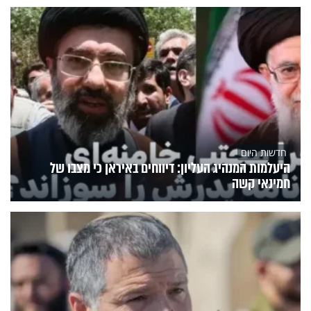
חדשות היום
היעלמות המנהיג העליון: דיווחים באיראן כי מצבו של
חמינאי קשה