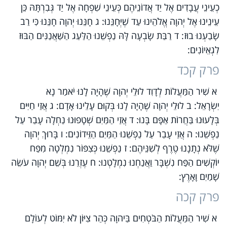
כְעֵינֵי עֲבָדִים אֶל יַד אֲדוֹנֵיהֶם כְּעֵינֵי שִׁפְחָה אֶל יַד גְּבִרְתָּהּ כֵּן
עֵינֵינוּ אֶל יְהוָה אֱלֹהֵינוּ עַד שֶׁיְּחָנֵּנוּ: ג חָנֵּנוּ יְהוָה חָנֵּנוּ כִּי רַב
שָׂבַעְנוּ בוּז: ד רַבַּת שָׂבְעָה לָּהּ נַפְשֵׁנוּ הַלַּעַג הַשַּׁאֲנַנִּים הַבּוּז
לִגְאֵיוֹנִים:
פרק קכד
א שִׁיר הַמַּעֲלוֹת לְדָוִד לוּלֵי יְהוָה שֶׁהָיָה לָנוּ יֹאמַר נָא
יִשְׂרָאֵל: ב לוּלֵי יְהוָה שֶׁהָיָה לָנוּ בְּקוּם עָלֵינוּ אָדָם: ג אֲזַי חַיִּים
בְּלָעוּנוּ בַּחֲרוֹת אַפָּם בָּנוּ: ד אֲזַי הַמַּיִם שְׁטָפוּנוּ נַחְלָה עָבַר עַל
נַפְשֵׁנוּ: ה אֲזַי עָבַר עַל נַפְשֵׁנוּ הַמַּיִם הַזֵּידוֹנִים: ו בָּרוּךְ יְהוָה
שֶׁלֹּא נְתָנָנוּ טֶרֶף לְשִׁנֵּיהֶם: ז נַפְשֵׁנוּ כְּצִפּוֹר נִמְלְטָה מִפַּח
יוֹקְשִׁים הַפַּח נִשְׁבָּר וַאֲנַחְנוּ נִמְלָטְנוּ: ח עֶזְרֵנוּ בְּשֵׁם יְהוָה עֹשֵׂה
שָׁמַיִם וָאָרֶץ:
פרק קכה
א שִׁיר הַמַּעֲלוֹת הַבֹּטְחִים בַּיהוָה כְּהַר צִיּוֹן לֹא יִמּוֹט לְעוֹלָם