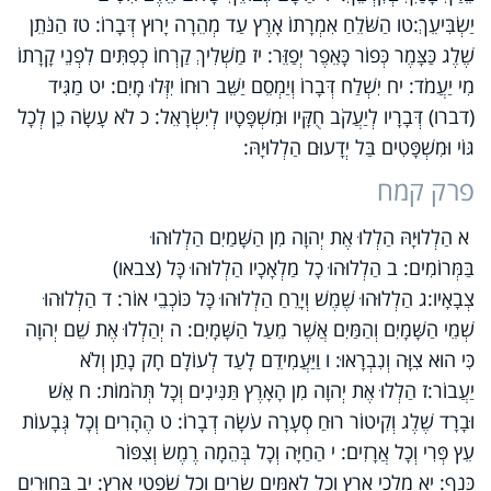
יַשְׂבִּיעֵךְ:טו הַשֹּׁלֵחַ אִמְרָתוֹ אָרֶץ עַד מְהֵרָה יָרוּץ דְּבָרוֹ: טז הַנֹּתֵן
שֶׁלֶג כַּצָּמֶר כְּפוֹר כָּאֵפֶר יְפַזֵּר: יז מַשְׁלִיךְ קַרְחוֹ כְפִתִּים לִפְנֵי קָרָתוֹ
מִי יַעֲמֹד: יח יִשְׁלַח דְּבָרוֹ וְיַמְסֵם יַשֵּׁב רוּחוֹ יִזְּלוּ מָיִם: יט מַגִּיד
(דברו) דְּבָרָיו לְיַעֲקֹב חֻקָּיו וּמִשְׁפָּטָיו לְיִשְׂרָאֵל: כ לֹא עָשָׂה כֵן לְכָל
גּוֹי וּמִשְׁפָּטִים בַּל יְדָעוּם הַלְלוּיָהּ:
פרק קמח
א הַלְלוּיָהּ הַלְלוּ אֶת יְהוָה מִן הַשָּׁמַיִם הַלְלוּהוּ
בַּמְּרוֹמִים: ב הַלְלוּהוּ כָל מַלְאָכָיו הַלְלוּהוּ כָּל (צבאו)
צְבָאָיו:ג הַלְלוּהוּ שֶׁמֶשׁ וְיָרֵחַ הַלְלוּהוּ כָּל כּוֹכְבֵי אוֹר: ד הַלְלוּהוּ
שְׁמֵי הַשָּׁמָיִם וְהַמַּיִם אֲשֶׁר מֵעַל הַשָּׁמָיִם: ה יְהַלְלוּ אֶת שֵׁם יְהוָה
כִּי הוּא צִוָּה וְנִבְרָאוּ: ו וַיַּעֲמִידֵם לָעַד לְעוֹלָם חָק נָתַן וְלֹא
יַעֲבוֹר:ז הַלְלוּ אֶת יְהוָה מִן הָאָרֶץ תַּנִּינִים וְכָל תְּהֹמוֹת: ח אֵשׁ
וּבָרָד שֶׁלֶג וְקִיטוֹר רוּחַ סְעָרָה עֹשָׂה דְבָרוֹ: ט הֶהָרִים וְכָל גְּבָעוֹת
עֵץ פְּרִי וְכָל אֲרָזִים: י הַחַיָּה וְכָל בְּהֵמָה רֶמֶשׂ וְצִפּוֹר
כָּנָף: יא מַלְכֵי אֶרֶץ וְכָל לְאֻמִּים שָׂרִים וְכָל שֹׁפְטֵי אָרֶץ: יב בַּחוּרִים