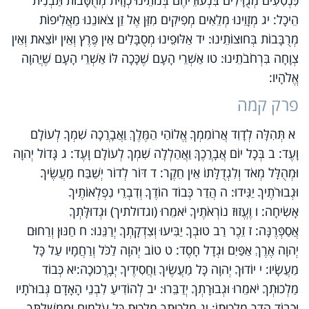
הֵיכָל: יג מְזָוֵינוּ מְלֵאִים מְפִיקִים מִזַּן אֶל זַן צֹאונֵנוּ מַאֲלִיפוֹת
מְרֻבָּבוֹת בְּחוּצוֹתֵינוּ: יד אַלּוּפֵינוּ מְסֻבָּלִים אֵין פֶּרֶץ וְאֵין יוֹצֵאת וְאֵין
צְוָחָה בִּרְחֹבֹתֵינוּ: טו אַשְׁרֵי הָעָם שֶׁכָּכָה לּוֹ אַשְׁרֵי הָעָם שֶׁיֲהוָה
אֱלֹהָיו:
פרק קמה
א תְּהִלָּה לְדָוִד אֲרוֹמִמְךָ אֱלוֹהַי הַמֶּלֶךְ וַאֲבָרֲכָה שִׁמְךָ לְעוֹלָם
וָעֶד: ב בְּכָל יוֹם אֲבָרֲכֶךָּ וַאֲהַלְלָה שִׁמְךָ לְעוֹלָם וָעֶד: ג גָּדוֹל יְהוָה
וּמְהֻלָּל מְאֹד וְלִגְדֻלָּתוֹ אֵין חֵקֶר: ד דּוֹר לְדוֹר יְשַׁבַּח מַעֲשֶׂיךָ
וּגְבוּרֹתֶיךָ יַגִּידוּ: ה הֲדַר כְּבוֹד הוֹדֶךָ וְדִבְרֵי נִפְלְאוֹתֶיךָ
אָשִׂיחָה: ו וֶעֱזוּז נוֹרְאֹתֶיךָ יֹאמֵרוּ (וגדולתיך) וּגְדוּלָּתְךָ
אֲסַפְּרֶנָּה: ז זֵכֶר רַב טוּבְךָ יַבִּיעוּ וְצִדְקָתְךָ יְרַנֵּנוּ: ח חַנּוּן וְרַחוּם
יְהוָה אֶרֶךְ אַפַּיִם וּגְדָל חָסֶד: ט טוֹב יְהוָה לַכֹּל וְרַחֲמָיו עַל כָּל
מַעֲשָׂיו: י יוֹדוּךָ יְהוָה כָּל מַעֲשֶׂיךָ וַחֲסִידֶיךָ יְבָרֲכוּכָה:יא כְּבוֹד
מַלְכוּתְךָ יֹאמֵרוּ וּגְבוּרָתְךָ יְדַבֵּרוּ: יב לְהוֹדִיעַ לִבְנֵי הָאָדָם גְּבוּרֹתָיו
וּכְבוֹד הֲדַר מַלְכוּתוֹ: יג מַלְכוּתְךָ מַלְכוּת כָּל עֹלָמִים וּמֶמְשֶׁלְתְּךָ