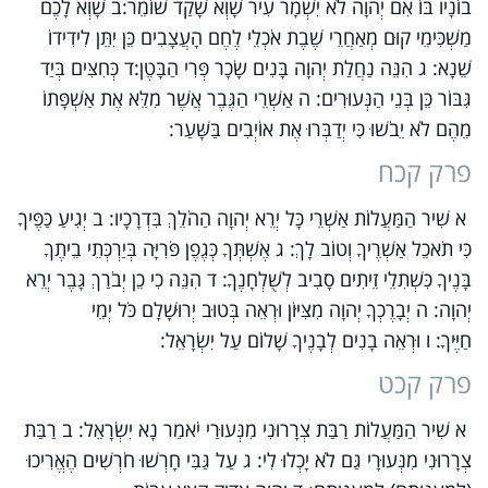
בוֹנָיו בּוֹ אִם יְהוָה לֹא יִשְׁמָר עִיר שָׁוְא שָׁקַד שׁוֹמֵר:ב שָׁוְא לָכֶם
מַשְׁכִּימֵי קוּם מְאַחֲרֵי שֶׁבֶת אֹכְלֵי לֶחֶם הָעֲצָבִים כֵּן יִתֵּן לִידִידוֹ
שֵׁנָא: ג הִנֵּה נַחֲלַת יְהוָה בָּנִים שָׂכָר פְּרִי הַבָּטֶן:ד כְּחִצִּים בְּיַד
גִּבּוֹר כֵּן בְּנֵי הַנְּעוּרִים: ה אַשְׁרֵי הַגֶּבֶר אֲשֶׁר מִלֵּא אֶת אַשְׁפָּתוֹ
מֵהֶם לֹא יֵבֹשׁוּ כִּי יְדַבְּרוּ אֶת אוֹיְבִים בַּשָּׁעַר:
פרק קכח
א שִׁיר הַמַּעֲלוֹת אַשְׁרֵי כָּל יְרֵא יְהוָה הַהֹלֵךְ בִּדְרָכָיו: ב יְגִיעַ כַּפֶּיךָ
כִּי תֹאכֵל אַשְׁרֶיךָ וְטוֹב לָךְ: ג אֶשְׁתְּךָ כְּגֶפֶן פֹּרִיָּה בְּיַרְכְּתֵי בֵיתֶךָ
בָּנֶיךָ כִּשְׁתִלֵי זֵיתִים סָבִיב לְשֻׁלְחָנֶךָ: ד הִנֵּה כִי כֵן יְבֹרַךְ גָּבֶר יְרֵא
יְהוָה: ה יְבָרֶכְךָ יְהוָה מִצִּיּוֹן וּרְאֵה בְּטוּב יְרוּשָׁלִָם כֹּל יְמֵי
חַיֶּיךָ: ו וּרְאֵה בָנִים לְבָנֶיךָ שָׁלוֹם עַל יִשְׂרָאֵל:
פרק קכט
א שִׁיר הַמַּעֲלוֹת רַבַּת צְרָרוּנִי מִנְּעוּרַי יֹאמַר נָא יִשְׂרָאֵל: ב רַבַּת
צְרָרוּנִי מִנְּעוּרָי גַּם לֹא יָכְלוּ לִי: ג עַל גַּבִּי חָרְשׁוּ חֹרְשִׁים הֶאֱרִיכוּ