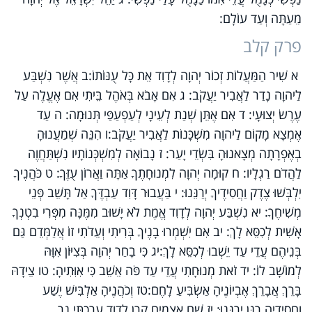
מֵעַתָּה וְעַד עוֹלָם:
פרק קלב
א שִׁיר הַמַּעֲלוֹת זְכוֹר יְהוָה לְדָוִד אֵת כָּל עֻנּוֹתוֹ:ב אֲשֶׁר נִשְׁבַּע
לַיהוָה נָדַר לַאֲבִיר יַעֲקֹב: ג אִם אָבֹא בְּאֹהֶל בֵּיתִי אִם אֶעֱלֶה עַל
עֶרֶשׂ יְצוּעָי: ד אִם אֶתֵּן שְׁנַת לְעֵינָי לְעַפְעַפַּי תְּנוּמָה: ה עַד
אֶמְצָא מָקוֹם לַיהוָה מִשְׁכָּנוֹת לַאֲבִיר יַעֲקֹב:ו הִנֵּה שְׁמַעֲנוּהָ
בְאֶפְרָתָה מְצָאנוּהָ בִּשְׂדֵי יָעַר: ז נָבוֹאָה לְמִשְׁכְּנוֹתָיו נִשְׁתַּחֲוֶה
לַהֲדֹם רַגְלָיו: ח קוּמָה יְהוָה לִמְנוּחָתֶךָ אַתָּה וַאֲרוֹן עֻזֶּךָ: ט כֹּהֲנֶיךָ
יִלְבְּשׁוּ צֶדֶק וַחֲסִידֶיךָ יְרַנֵּנוּ: י בַּעֲבוּר דָּוִד עַבְדֶּךָ אַל תָּשֵׁב פְּנֵי
מְשִׁיחֶךָ: יא נִשְׁבַּע יְהוָה לְדָוִד אֱמֶת לֹא יָשׁוּב מִמֶּנָּה מִפְּרִי בִטְנְךָ
אָשִׁית לְכִסֵּא לָךְ: יב אִם יִשְׁמְרוּ בָנֶיךָ בְּרִיתִי וְעֵדֹתִי זוֹ אֲלַמְּדֵם גַּם
בְּנֵיהֶם עֲדֵי עַד יֵשְׁבוּ לְכִסֵּא לָךְ:יג כִּי בָחַר יְהוָה בְּצִיּוֹן אִוָּהּ
לְמוֹשָׁב לוֹ: יד זֹאת מְנוּחָתִי עֲדֵי עַד פֹּה אֵשֵׁב כִּי אִוִּתִיהָ: טו צֵידָהּ
בָּרֵךְ אֲבָרֵךְ אֶבְיוֹנֶיהָ אַשְׂבִּיעַ לָחֶם:טז וְכֹהֲנֶיהָ אַלְבִּישׁ יֶשַׁע
וַחֲסִידֶיהָ רַנֵּן יְרַנֵּנוּ: יז שָׁם אַצְמִיחַ קֶרֶן לְדָוִד עָרַכְתִּי נֵר