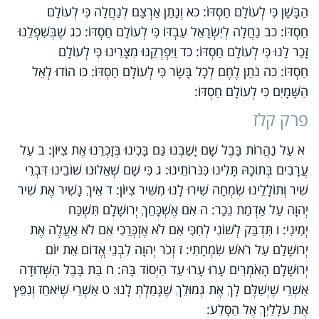
הַבָּשָׁן כִּי לְעוֹלָם חַסְדּוֹ: כא וְנָתַן אַרְצָם לְנַחֲלָה כִּי לְעוֹלָם
חַסְדּוֹ: כב נַחֲלָה לְיִשְׂרָאֵל עַבְדּוֹ כִּי לְעוֹלָם חַסְדּוֹ: כג שֶׁבְּשִׁפְלֵנוּ
זָכַר לָנוּ כִּי לְעוֹלָם חַסְדּוֹ: כד וַיִּפְרְקֵנוּ מִצָּרֵינוּ כִּי לְעוֹלָם
חַסְדּוֹ: כה נֹתֵן לֶחֶם לְכָל בָּשָׂר כִּי לְעוֹלָם חַסְדּוֹ: כו הוֹדוּ לְאֵל
הַשָּׁמָיִם כִּי לְעוֹלָם חַסְדּוֹ:
פרק קלז
א עַל נַהֲרוֹת בָּבֶל שָׁם יָשַׁבְנוּ גַּם בָּכִינוּ בְּזָכְרֵנוּ אֶת צִיּוֹן: ב עַל
עֲרָבִים בְּתוֹכָהּ תָּלִינוּ כִּנֹּרוֹתֵינוּ: ג כִּי שָׁם שְׁאֵלוּנוּ שׁוֹבֵינוּ דִּבְרֵי
שִׁיר וְתוֹלָלֵינוּ שִׂמְחָה שִׁירוּ לָנוּ מִשִּׁיר צִיּוֹן: ד אֵיךְ נָשִׁיר אֶת שִׁיר
יְהוָה עַל אַדְמַת נֵכָר: ה אִם אֶשְׁכָּחֵךְ יְרוּשָׁלִָם תִּשְׁכַּח
יְמִינִי: ו תִּדְבַּק לְשׁוֹנִי לְחִכִּי אִם לֹא אֶזְכְּרֵכִי אִם לֹא אַעֲלֶה אֶת
יְרוּשָׁלִַם עַל רֹאשׁ שִׂמְחָתִי: ז זְכֹר יְהוָה לִבְנֵי אֱדוֹם אֵת יוֹם
יְרוּשָׁלִָם הָאֹמְרִים עָרוּ עָרוּ עַד הַיְסוֹד בָּהּ: ח בַּת בָּבֶל הַשְּׁדוּדָה
אַשְׁרֵי שֶׁיְשַׁלֶּם לָךְ אֶת גְּמוּלֵךְ שֶׁגָּמַלְתְּ לָנוּ: ט אַשְׁרֵי שֶׁיֹּאחֵז וְנִפֵּץ
אֶת עֹלָלַיִךְ אֶל הַסָּלַע: