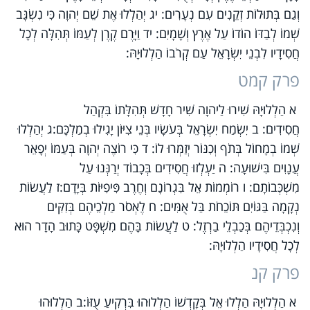
וְגַם בְּתוּלוֹת זְקֵנִים עִם נְעָרִים: יג יְהַלְלוּ אֶת שֵׁם יְהוָה כִּי נִשְׂגָּב
שְׁמוֹ לְבַדּוֹ הוֹדוֹ עַל אֶרֶץ וְשָׁמָיִם: יד וַיָּרֶם קֶרֶן לְעַמּוֹ תְּהִלָּה לְכָל
חֲסִידָיו לִבְנֵי יִשְׂרָאֵל עַם קְרֹבוֹ הַלְלוּיָהּ:
פרק קמט
א הַלְלוּיָהּ שִׁירוּ לַיהוָה שִׁיר חָדָשׁ תְּהִלָּתוֹ בִּקְהַל
חֲסִידִים: ב יִשְׂמַח יִשְׂרָאֵל בְּעֹשָׂיו בְּנֵי צִיּוֹן יָגִילוּ בְמַלְכָּם:ג יְהַלְלוּ
שְׁמוֹ בְמָחוֹל בְּתֹף וְכִנּוֹר יְזַמְּרוּ לוֹ: ד כִּי רוֹצֶה יְהוָה בְּעַמּוֹ יְפָאֵר
עֲנָוִים בִּישׁוּעָה: ה יַעְלְזוּ חֲסִידִים בְּכָבוֹד יְרַנְּנוּ עַל
מִשְׁכְּבוֹתָם: ו רוֹמְמוֹת אֵל בִּגְרוֹנָם וְחֶרֶב פִּיפִיּוֹת בְּיָדָם:ז לַעֲשׂוֹת
נְקָמָה בַּגּוֹיִם תּוֹכֵחֹת בַּל אֻמִּים: ח לֶאְסֹר מַלְכֵיהֶם בְּזִקִּים
וְנִכְבְּדֵיהֶם בְּכַבְלֵי בַרְזֶל: ט לַעֲשׂוֹת בָּהֶם מִשְׁפָּט כָּתוּב הָדָר הוּא
לְכָל חֲסִידָיו הַלְלוּיָהּ:
פרק קנ
א הַלְלוּיָהּ הַלְלוּ אֵל בְּקָדְשׁוֹ הַלְלוּהוּ בִּרְקִיעַ עֻזּוֹ:ב הַלְלוּהוּ