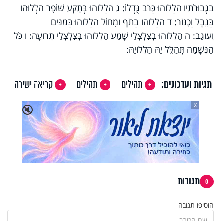
בִגְבוּרֹתָיו הַלְלוּהוּ כְּרֹב גֻּדְלוֹ: ג הַלְלוּהוּ בְּתֵקַע שׁוֹפָר הַלְלוּהוּ
בְּנֵבֶל וְכִנּוֹר: ד הַלְלוּהוּ בְתֹף וּמָחוֹל הַלְלוּהוּ בְּמִנִּים
וְעוּגָב: ה הַלְלוּהוּ בְצִלְצְלֵי שָׁמַע הַלְלוּהוּ בְּצִלְצְלֵי תְרוּעָה: ו כֹּל
הַנְּשָׁמָה תְּהַלֵּל יָהּ הַלְלוּיָהּ:
תגיות ועדכונים:
תהילים
תהילים
קריאה ישירה
X
🔇
תגובות
0
הוסיפו תגובה