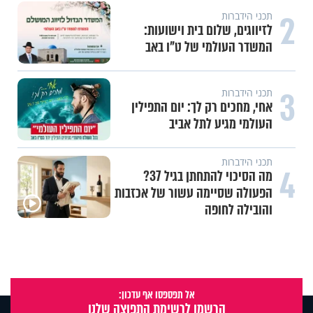
2
תכני הידברות
לזיווגים, שלום בית וישועות:
המשדר העולמי של ט"ו באב
3
תכני הידברות
אחי, מחכים רק לך: יום התפילין
העולמי מגיע לתל אביב
תכני הידברות
4
מה הסיכוי להתחתן בגיל 37?
הפעולה שסיימה עשור של אכזבות
והובילה לחופה
אל תפספסו אף עדכון:
הרשמו לרשימת התפוצה שלנו