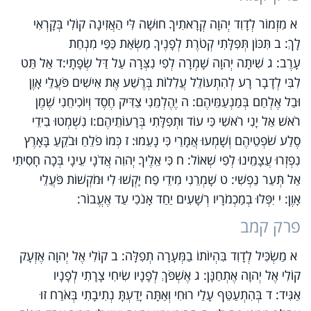
א מִזְמוֹר לְדָוִד יְהוָה קְרָאתִיךָ חוּשָׁה לִּי הַאֲזִינָה קוֹלִי בְּקָרְאִי
לָךְ: ב תִּכּוֹן תְּפִלָּתִי קְטֹרֶת לְפָנֶיךָ מַשְׂאַת כַּפַּי מִנְחַת
עָרֶב: ג שִׁיתָה יְהוָה שָׁמְרָה לְפִי נִצְּרָה עַל דַּל שְׂפָתָי:ד אַל תַּט
לִבִּי לְדָבָר רָע לְהִתְעוֹלֵל עֲלִלוֹת בְּרֶשַׁע אֶת אִישִׁים פֹּעֲלֵי אָוֶן
וּבַל אֶלְחַם בְּמַנְעַמֵּיהֶם: ה יֶהֶלְמֵנִי צַדִּיק חֶסֶד וְיוֹכִיחֵנִי שֶׁמֶן
רֹאשׁ אַל יָנִי רֹאשִׁי כִּי עוֹד וּתְפִלָּתִי בְּרָעוֹתֵיהֶם:ו נִשְׁמְטוּ בִידֵי
סֶלַע שֹׁפְטֵיהֶם וְשָׁמְעוּ אֲמָרַי כִּי נָעֵמוּ: ז כְּמוֹ פֹלֵחַ וּבֹקֵעַ בָּאָרֶץ
נִפְזְרוּ עֲצָמֵינוּ לְפִי שְׁאוֹל: ח כִּי אֵלֶיךָ יְהוִה אֲדֹנָי עֵינָי בְּכָה חָסִיתִי
אַל תְּעַר נַפְשִׁי: ט שָׁמְרֵנִי מִידֵי פַח יָקְשׁוּ לִי וּמֹקְשׁוֹת פֹּעֲלֵי
אָוֶן: י יִפְּלוּ בְמַכְמֹרָיו רְשָׁעִים יַחַד אָנֹכִי עַד אֶעֱבוֹר:
פרק קמב
א מַשְׂכִּיל לְדָוִד בִּהְיוֹתוֹ בַמְּעָרָה תְפִלָּה: ב קוֹלִי אֶל יְהוָה אֶזְעָק
קוֹלִי אֶל יְהוָה אֶתְחַנָּן: ג אֶשְׁפֹּךְ לְפָנָיו שִׂיחִי צָרָתִי לְפָנָיו
אַגִּיד: ד בְּהִתְעַטֵּף עָלַי רוּחִי וְאַתָּה יָדַעְתָּ נְתִיבָתִי בְּאֹרַח זוּ