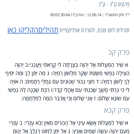
פרקים ק"כ - ק"נ
י"ד סיון התשע"ד
|
12.06.14
|
עודכן
30.04.17 00:03
תהילים
הקליקו כאן
תהילים ליום שבת. להורדת אפליקציית
פרק קכ
א שִׁיר הַמַּעֲלוֹת אֶל יְהוָה בַּצָּרָתָה לִּי קָרָאתִי וַיַּעֲנֵנִי:ב יְהוָה
הַצִּילָה נַפְשִׁי מִשְּׂפַת שֶׁקֶר מִלָּשׁוֹן רְמִיָּה: ג מַה יִּתֵּן לְךָ וּמַה יֹּסִיף
לָךְ לָשׁוֹן רְמִיָּה: ד חִצֵּי גִבּוֹר שְׁנוּנִים עִם גַּחֲלֵי רְתָמִים: ה אוֹיָה
לִי כִּי גַרְתִּי מֶשֶׁךְ שָׁכַנְתִּי עִם אָהֳלֵי קֵדָר:ו רַבַּת שָׁכְנָה לָּהּ נַפְשִׁי
עִם שׂוֹנֵא שָׁלוֹם: ז אֲנִי שָׁלוֹם וְכִי אֲדַבֵּר הֵמָּה לַמִּלְחָמָה:
פרק קכא
א שִׁיר לַמַּעֲלוֹת אֶשָּׂא עֵינַי אֶל הֶהָרִים מֵאַיִן יָבֹא עֶזְרִי: ב עֶזְרִי
מֵעִם יְהוָה עֹשֵׂה שָׁמַיִם וָאָרֶץ: ג אַל יִתֵּן לַמּוֹט רַגְלֶךָ אַל יָנוּם