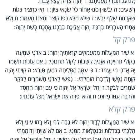
(למענותם) לְמַעֲנִיתָם: ד יְהוָה צַדִּיק קִצֵּץ עֲבוֹת
רְשָׁעִים: ה יֵבֹשׁוּ וְיִסֹּגוּ אָחוֹר כֹּל שֹׂנְאֵי צִיּוֹן: ו יִהְיוּ כַּחֲצִיר גַּגּוֹת
שֶׁקַּדְמַת שָׁלַף יָבֵשׁ: ז שֶׁלֹּא מִלֵּא כַפּוֹ קוֹצֵר וְחִצְנוֹ מְעַמֵּר: ח וְלֹא
אָמְרוּ הָעֹבְרִים בִּרְכַּת יְהוָה אֲלֵיכֶם בֵּרַכְנוּ אֶתְכֶם בְּשֵׁם יְהוָה:
פרק קל
א שִׁיר הַמַּעֲלוֹת מִמַּעֲמַקִּים קְרָאתִיךָ יְהוָה: ב אֲדֹנָי שִׁמְעָה
בְקוֹלִי תִּהְיֶינָה אָזְנֶיךָ קַשֻּׁבוֹת לְקוֹל תַּחֲנוּנָי: ג אִם עֲוֹנוֹת תִּשְׁמָר
יָהּ אֲדֹנָי מִי יַעֲמֹד: ד כִּי עִמְּךָ הַסְּלִיחָה לְמַעַן תִּוָּרֵא: ה קִוִּיתִי יְהוָה
קִוְּתָה נַפְשִׁי וְלִדְבָרוֹ הוֹחָלְתִּי: ו נַפְשִׁי לַאדֹנָי מִשֹּׁמְרִים לַבֹּקֶר
שֹׁמְרִים לַבֹּקֶר: ז יַחֵל יִשְׂרָאֵל אֶל יְהוָה כִּי עִם יְהוָה הַחֶסֶד
וְהַרְבֵּה עִמּוֹ פְדוּת: ח וְהוּא יִפְדֶּה אֶת יִשְׂרָאֵל מִכֹּל עֲוֹנֹתָיו:
פרק קלא
א שִׁיר הַמַּעֲלוֹת לְדָוִד יְהוָה לֹא גָבַהּ לִבִּי וְלֹא רָמוּ עֵינַי וְלֹא
הִלַּכְתִּי בִּגְדֹלוֹת וּבְנִפְלָאוֹת מִמֶּנִּי: ב אִם לֹא שִׁוִּיתִי וְדוֹמַמְתִּי
נַפְשִׁי כְּגָמֻל עֲלֵי אִמּוֹ כַּגָּמֻל עָלַי נַפְשִׁי: ג יַחֵל יִשְׂרָאֵל אֶל יְהוָה