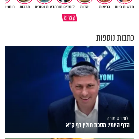
חדשות היום
בריאות
יהדות
לומדים תורה
דעות וטורים
תרבות
רוחניות ו
איך לשלוט בסיטואציה בצורה
קצרים
ברכה או קללה? הכל בידים שלנו
נכונה?
כתבות נוספות
לומדים תורה
הדף היומי: מסכת חולין דף ק"א