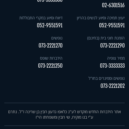
02-6301516
יעוץ תמיכה וסיוע לנשים בהריון
דיווח וסיוע במקרי התבוללות
052-9551591
052-9551591
הזמנת חוגי בית (בחינם)
נופשים
073-2221270
073-2221290
ממיר צופיה
הידברות שופס
073-2221250
073-3333333
נופשים וסמינרים בחו"ל
073-2221202
אתר הידברות החדש מוקדש לע"נ כלאפו גדעון רובין בן שרינה ז"ל. נתרם
ע"י בנו מוקירו, שי רובין ומשפחתו הי"ו