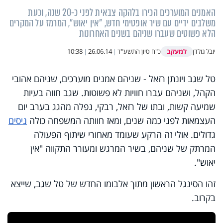
האמנים המוערכים הכירו בלהקה צבאית לפני כ-20 שנה, וכעת
משלבים ידיים עם שיר אופטימי חדש, "אין יאוש", המרמז על המקרים
הלא פשוטים שעברו שניהם בשנים האחרונות
למעקב
יובל גולדן
כ"ח סיון התשע"ד
|
26.06.14
|
10:38
טל שגב ויונתן רזאל - שניהם אמנים מוערכים, שניהם אהובי
הקהל, ושניהם עברו חוויות לא פשוטות. שגב חווה בעיות
שמיעה קשות, ובתו של רזאל, רבקי, נפלה מהגג בערב יום
העצמאות לפני כמה שנים, ומאז חוותה המשפחה כולה
ניסים
גדולים. אולי זה הרקע שעומד מאחורי שיתוף הפעולה
המרתק של שניהם, בשיר המרגש ומעורר התקווה "אין
יאוש".
זהו הסינגל הראשון מתוך אלבומו החדש של טל שגב, שייצא
בקרוב.