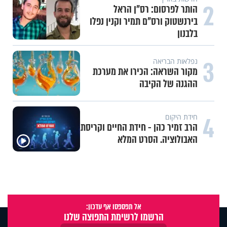
2
הותר לפרסום: רס"ן הראל
בירנשטוק ורס"ם תמיר וקנין נפלו
בלבנון
3
נפלאות הבריאה
מקור השראה: הכירו את מערכת
ההגנה של הקיבה
4
חידת היקום
הרב זמיר כהן - חידת החיים וקריסת
האבולוציה. הסרט המלא
אל תפספסו אף עדכון:
הרשמו לרשימת התפוצה שלנו