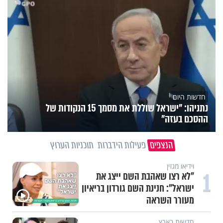
חדשות היום
נתניהו: "ישראל שוללת את מסמך 15 הנקודות של
ההסכם בעזה"
הנצפים
פעילות הידברות
תוכניות הערוץ
וידיאו מגזין
1
"לא רצו שאהבת השם ייצג את
ישראל": חנינת השם גורדון בריאיון
מעורר השראה
חדשות בארץ