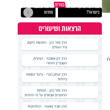
באיזה ארץ לומדים יותר
קצרים
גמרא בדרום קוריאה או
כל מה שנשבר יכול להיבנות
האם מ
בישראל?
מחדש
בשבת
הרצאות ושיעורים
הרב זמיר כהן - התהוות היקום
וגיל העולם
הרב ירון אשכנזי - הציצית,
ו
השכפ"ץ היהודי
הרב יצחק בצרי - גלגול נשמות
ביהדות
הרב זמיר כהן - הכוחות
הרוחניים שבאדם על פי היהדות
הרב שניר גואטה - ההזדמנות