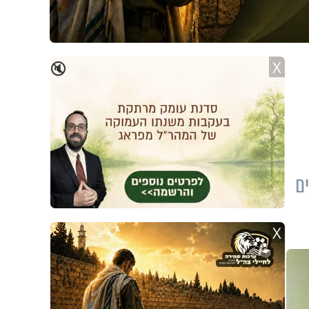
X
🔇
ם
X