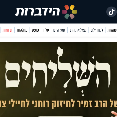
למתחילים
שאל את הרב
זמני היום
עלון
שופס
מחלקות
תרומות