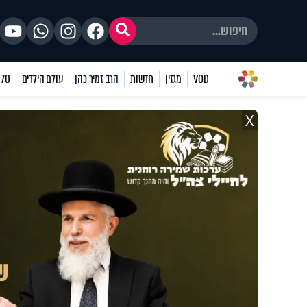
VOD
מגזין
חדשות
הרב זמיר כהן
עולם הילדים
70 שאלות
X