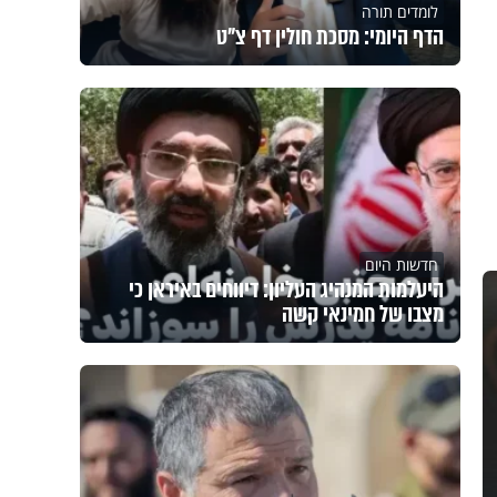
לומדים תורה
הדף היומי: מסכת חולין דף צ"ט
חדשות היום
היעלמות המנהיג העליון: דיווחים באיראן כי
מצבו של חמינאי קשה