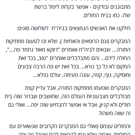
מתבוננים ובודקים - אפשר בקלות ליפול ברשת
שלו. כמו בבית החולים.
חילקנו את האנשים הנמצאים בביה"ח לשלושה סוגים:
המבקרים (וגם הרופאים והאחיות ), שלא זכו לטעום ממתיקות
התורה... שבאים לביה"ח ואומרים "דווקא מאוד נחמד פה...",
החולה לידם... והם מתבלבלים ואומרים "טוב, בכל זאת
המקום לא כל כך נורא... בכל זאת יש פה הרבה צבעים
ומוסיקה, נוף, קפה, עוגה טעימה. עולם נפלא...
המבקרים שטעמו ממתיקות התורה, אבל עדיין קצת
מבולבלים מצבעוניות העולם הזה, שחושבים שברור שזה בית
חולים ולא קניון, אבל אי אפשר להכחיש שזה יפה... ואולי גם
זה שווה משהו?
והחולים עצמם (ואולי גם המבקרים הקרובים שנשארים עם
החולים), שכמה שלא ינסו להראות להם שהכל פה יפה,