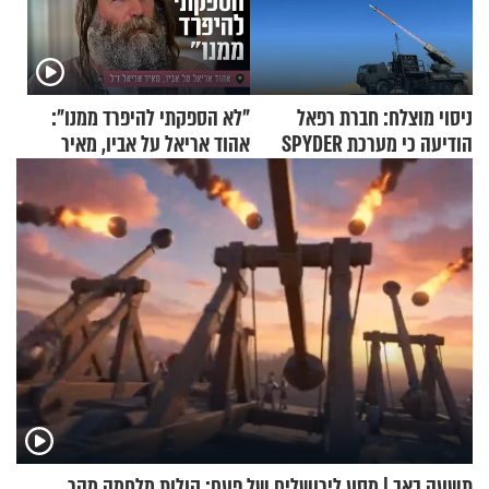
ניסוי מוצלח: חברת רפאל
"לא הספקתי להיפרד ממנו":
הודיעה כי מערכת SPYDER
אהוד אריאל על אביו, מאיר
הצליחה ליירט כטב"ם
אריאל ז"ל
תשעה באב | מסע לירושלים של פעם: קולות מלחמה מהר