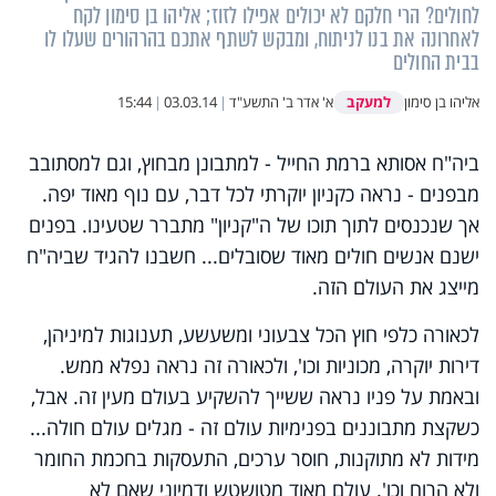
לחולים? הרי חלקם לא יכולים אפילו לזוז; אליהו בן סימון לקח
לאחרונה את בנו לניתוח, ומבקש לשתף אתכם בהרהורים שעלו לו
בבית החולים
למעקב
אליהו בן סימון
א' אדר ב' התשע"ד
|
03.03.14
|
15:44
ביה"ח אסותא ברמת החייל - למתבונן מבחוץ, וגם למסתובב
מבפנים - נראה כקניון יוקרתי לכל דבר, עם נוף מאוד יפה.
אך שנכנסים לתוך תוכו של ה"קניון" מתברר שטעינו. בפנים
ישנם אנשים חולים מאוד שסובלים... חשבנו להגיד שביה"ח
מייצג את העולם הזה.
לכאורה כלפי חוץ הכל צבעוני ומשעשע, תענוגות למיניהן,
דירות יוקרה, מכוניות וכו', ולכאורה זה נראה נפלא ממש.
ובאמת על פניו נראה ששייך להשקיע בעולם מעין זה. אבל,
כשקצת מתבוננים בפנימיות עולם זה - מגלים עולם חולה...
מידות לא מתוקנות, חוסר ערכים, התעסקות בחכמת החומר
ולא הרוח וכו'. עולם מאוד מטושטש ודמיוני שאם לא