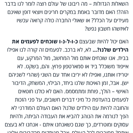
השאלות הגדולות – מה ריבונו של עולם רוצה לומר לנו בדבר
הזה?! האם מדובר באמת במקרים חריגים ויוצאי דופן שאינם
מעידים על הכלל? או שאולי החברה כולה קרואה עכשיו
לאיזשהו חשבון נפש?
האם יכול להיות שבעצם
כ-ו-ל-נ-ו שוכחים לפעמים את
הילדים שלנו?...
לא, לא ברכב. לפעמים זה קורה לנו אפילו
בבית. אנו שוכחים אותם מול המחשב, מול המרקע, עם
אייפוד משוכלל ביד או סמארטפון פרוץ. והם, בשקט. לא
יטרידו אותנו, ואפילו לא יריבו אחד עם השני (שהרי לשניהם
יש). אבל, זמן האיכות שלנו ביחד, הבילוי, המשחק, הדיבור
האישי – הולך, פוחת ומתמסמס. האם לא כולנו חוטאים
לפעמים בהעדפת כל מיני דברים חשובים, על פני הזכות
והחובה להיות עם הילדים שלנו? האם העולם המודרני לא
הפך לנורמה את הנוהג להביא את העבודה הביתה, ולהיות
עסוקים ומוטרדים, כך שגם כשאנחנו איתם - אנחנו לא בעצם
איתם? מחוברים לכל העולם, אבל מנותקים מהקרובים אלינו