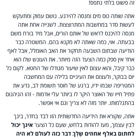
זה פשוט בלתי נתפס!
אתה שותה כוס מים ומנסה להירגע. נושם עמוק ומתעקש
לעשות סדר במחשבות המתרוצצות. לשנייה אחת אתה
מנסה להיכנס לראש של אותם הורים, אבל מיד בורח משם
בבעתה. אוי, כמה שאתה לא מקנא בהם. המשטרה כבר
הודיעה שבתום השבעה תחקור את האב האומלל, אבל לאף
אחד אין ספק כמה הצעד הזה מיותר. את העונש שלו הוא
כבר קיבל, והוא עצום לאין שיעור מגודלו של החטא. לקום כל
יום בבוקר, ולעצום את העיניים בלילה עם המחשבה
המטריפה שבמו ידיו, ברגע של חוסר תשומת לב, גדע את
פתיל חייו של האוצר היקר לו ביותר עלי אדמות - זהו הגיהנום
בהתגלמותו. יותר מזה לא צריך וגם אי אפשר.
אתה, שקורא את הידיעה החדשותית הזו לבד בחדר, בינך
לבין עצמך, מעז להודות בלחש, שעִם כל הצער
אינך יכול
לחתום באלף אחוזים שֶלְּךָ דבר כזה לעולם לא היה