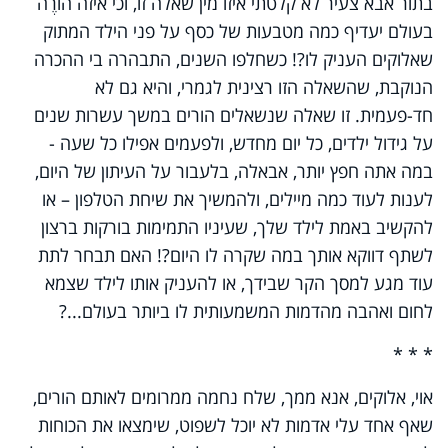
בתור אבא צעיר לא קלטתי איזו מין שאלה זו, וכי איזה הוֹרֶה
בעולם יעדיף כמה מטבעות של כסף על פני הילד המתוק
שאלוקים העניק לו?! כשחלפו השנים, התבהרה בי ההכרה
הנוקבת, שהשאלה הזו רצינית לגמרי, והיא גם לא
חד-פעמית. זו שאלה שנשאלים הורים במשך עשרות שנים
על גידול ילדים, כל יום מחדש, ולפעמים אפילו כל שעה -
במה אתה חפץ יותר, אבאלה, בלעבור על העיתון של היום,
לענות לעוד כמה מיילים, ולהמשיך את שיחת הטלפון – או
להקשיב באמת לילד שלך, שעיניו התמימות בורקות ברצון
לשתף דווקא אותך במה שקרה לו היום?! האם תבחר לתת
עוד מגע למסך הקר שבידך, או להעניק אותו לילד שצמא
לחום ואהבה מהדמות המשמעותית לו ביותר בעולם...?
* * *
אוי, אלוקים, אנא ממך, שלח נחמה ממרומים לאותם הורים,
שאף אחד עלי אדמות לא יוכל לשפוט, שימצאו את הכוחות