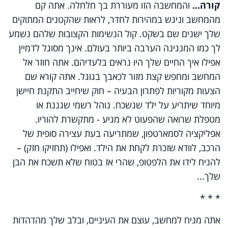
קורה...
והמחשבה הזו מעוררת בך חלחלה. אתה קם
מהמחשב וניגש במהירות לחדר, לראות שהקטנים המתוקים
שלך ישנים שם בשקט. קול הנשימות הקצובות שלהם נשמע
לך כמו המנגינה הערבה ביותר בעולם. אינך מסוגל לדמיין
אפילו איך החיים שלך היו נראים בלעדיהם. אתה חוזר אל
המחשב ומחפש קצת מזור לכאבך בגוגל. אתה קורא שם
הצעות מקוריות לפתרון הבעיה – חוק שיחייב התקנת חיישן
מיוחד שיתריע על ילד שנשכח. נוהל רשמי שגננת או
מטפלת שרואה שהפעוט לא מגיע - מתקשרת להוריו.
אפליקציה לסמארטפון, שמתריעה בעת עצירה סופית של
הרכב, לוודא שזכרת לקחת את הילד. ואפילו (תחזיקו חזק) –
להניח לידו את הלפטופ, שהרי אז בטוח שלא תשכח את הבן
שלך...
* * *
אתה מניח למחשב, עוצם את העיניים, ובלב שלך מהדהדות