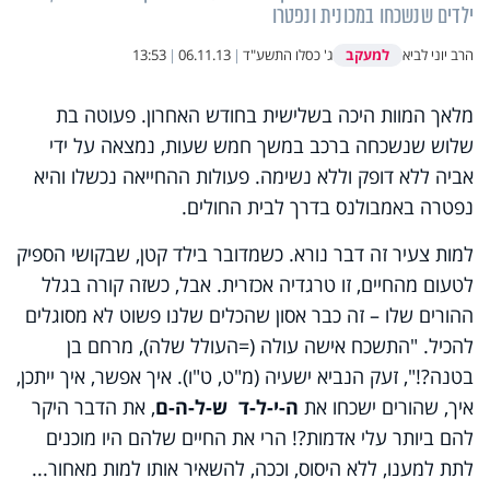
ילדים שנשכחו במכונית ונפטרו
למעקב
הרב יוני לביא
ג' כסלו התשע"ד
|
06.11.13
|
13:53
מלאך המוות היכה בשלישית בחודש האחרון. פעוטה בת
שלוש שנשכחה ברכב במשך חמש שעות, נמצאה על ידי
אביה ללא דופק וללא נשימה. פעולות ההחייאה נכשלו והיא
נפטרה באמבולנס בדרך לבית החולים.
למות צעיר זה דבר נורא. כשמדובר בילד קטן, שבקושי הספיק
לטעום מהחיים, זו טרגדיה אכזרית. אבל, כשזה קורה בגלל
ההורים שלו – זה כבר אסון שהכלים שלנו פשוט לא מסוגלים
להכיל. "התשכח אישה עולה (=העולל שלה), מרחם בן
בטנה?!", זעק הנביא ישעיה (מ"ט, ט"ו). איך אפשר, איך ייתכן,
איך, שהורים ישכחו את
ה-י-ל-ד ש-ל-ה-ם
, את הדבר היקר
להם ביותר עלי אדמות?! הרי את החיים שלהם היו מוכנים
לתת למענו, ללא היסוס, וככה, להשאיר אותו למות מאחור...