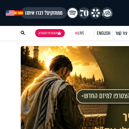
מתחזקים? דברו איתנו
צור קשר
ENGLISH
LIVE
הצטרפו למועדון