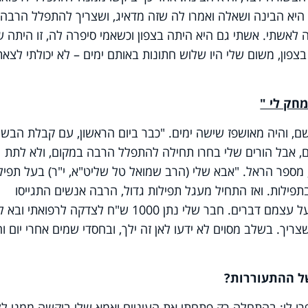
היא הבינה ושאלה ואמרו לה שזה מדאיג, ושצריך להתפלל הרבה.
לאשתי. אשתי גם היא היתה בצפון וכשאמי סיפרה לה, זו היתה 
ון, משום שלי היו שלוש חתונות באותם ימים – לא יכולתי לצאת
חק לי "
ם, והיה מאושפז שישה ימים. "כבר ביום הראשון, עם קבלת הבשו
, אבל הורים שלי בחרו תחילה להתפלל הרבה במקום, ולא לתת
 מספר הראל. "אבא שלי (הרב שמואל טל שליט"א
, י"ר) בעל תפיל
פילות. ואז התחיל מעגל תפילות גדול, הרבה אנשים התגייסו
ולקבל על עצמם דברים. חבר שלי נתן 1000 ש"ח לצדקה לרפואתי
צריך. בשלב מסוים לא ידעו לאן זה ילך, ובחסדי שמים אחרי יום וח
ל ההתעוררות?
פרו לי: בהתחלה רק פתחתי את העיניים ואמא שלי ביקשה ממני לל