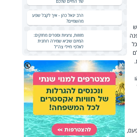
של החיים שלכם
הרב יגאל כהן - איך לקבל שפע
מהשמיים?
ש
נה
מזוזות, ציציות וספרים מחזקים:
המיזם שיביא שמירה רוחנית
כל
לאלפי חיילי צה"ל
ם
.
X
🔇
עם,