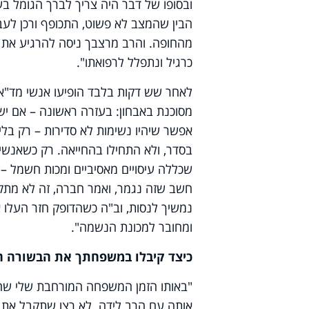
ובסופו של דבר היה צריך לברך הגומל ב
הבין שהמצב לא פשוט, התכופף ורכן לעבר
מהחופה. והרב מרצבך ניסה להרגיע את 
כרגיל ונתפלל לרפואתו".
לאחר שש דקות בלבד הופיעו אנשי מד"א 
מסוכנת באבחון: בעזרה ראשונה – אם יש 
אפשר שיהיו נשימות לא סדירות – רק בל
בסדר, ולא התחילו בהחייאה. רק כשאנשי 
שכללה עיסויים מאסיביים ומכות חשמל –
חשב שזה נגמר, ואמר חברה, זה לא מתקד
נמשיך לנסות, וב"ה כשהדופק חזר העלו או
ומחובר למכונת הנשמה".
כיצד קיבלו במשפחתך את הבשורה 
"באותו הזמן המשפחה המורחבת שלי שהת
אותה עם הרב לידה. לא רצו שתקבל את 