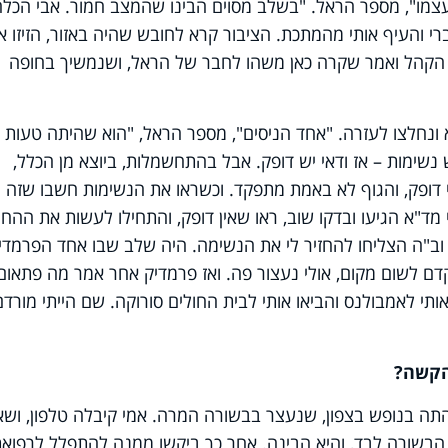
עצמו", מספר הראל. "בשלב מסוים הבינו שהמצב חמור. אבי הכלה
י והעיף אותי מהמתכת. הציבור קרא לחובש שהיה באזור, הזיזו או
הקהל ואמר שקרה כאן משהו לחבר של הראל, ושנמשיך בחופה
ונחלצו לעזרה. "אחד הניסים", מספר הראל, "הוא שהיתה טעות
נשימות – אז ודאי יש דופק. אבל בהתחשמלות, ביוצא מן הכלל,
י דופק, והגוף לא באמת מתפקד. וכשראו את הנשימות חשבו שזה
מד"א הגיעו ובדקו שוב, ראו שאין דופק, והתחילו לעשות את ההחי
 וב"ה הצליחו להחזיר לי את הנשימה. היה שלב שבו אחד הפרמדי
ם לשום מקום, אולי נעצור פה. ואז פרמדיק אחר אמר מה פתאום,
תי לאמבולנס והביאו אותי לבית החולים סורוקה. שם הייתי מורדם
הקשה?
ה בנופש בצפון, שנעצר בבשורה המרה. אמי קיבלה טלפון, ושא
הבשורה לבד, והיא הבינה. אחר כך ביקשו ממנה להתפלל לרפואת