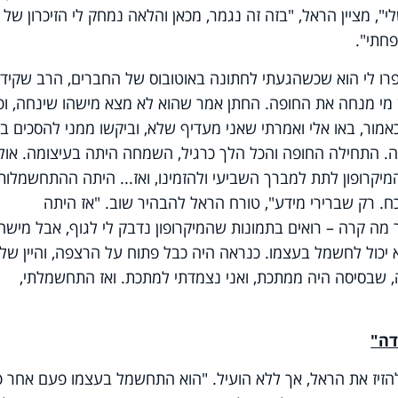
י", מציין הראל, "בזה זה נגמר, מכאן והלאה נמחק לי הזיכרון של
פחתי".
פרו לי הוא שכשהגעתי לחתונה באוטובוס של החברים, הרב שקיד
 מי מנחה את החופה. החתן אמר שהוא לא מצא מישהו שינחה, ופ
אמור, באו אלי ואמרתי שאני מעדיף שלא, וביקשו ממני להסכים ב
זה. התחילה החופה והכל הלך כרגיל, השמחה היתה בעיצומה. אול
יקרופון לתת למברך השביעי ולהזמינו, ואז... היתה ההתחשמלות
כח. רק שברירי מידע", טורח הראל להבהיר שוב. "אז היתה
מה קרה – רואים בתמונות שהמיקרופון נדבק לי לגוף, אבל מישהו
 יכול לחשמל בעצמו. כנראה היה כבל פתוח על הרצפה, והיין של
שבסיסה היה ממתכת, ואני נצמדתי למתכת. ואז התחשמלתי,
דה"
הזיז את הראל, אך ללא הועיל. "הוא התחשמל בעצמו פעם אחר פ