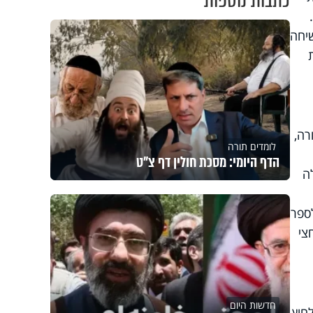
כתבות נוספות
שיחה
רה,
לומדים תורה
הדף היומי: מסכת חולין דף צ"ט
ה
 ובא לספר
צי
חדשות היום
חוץ