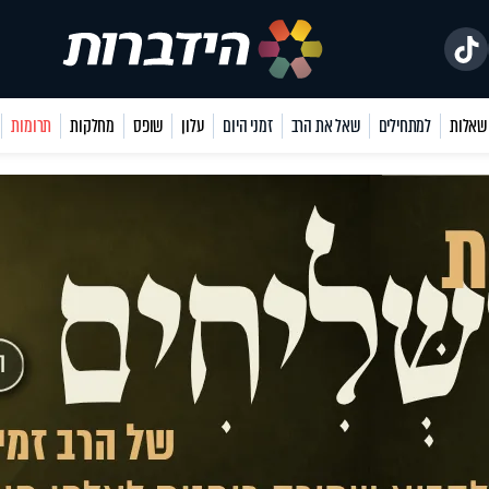
למתחילים
שאל את הרב
זמני היום
עלון
שופס
מחלקות
תרומות