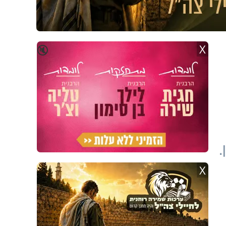
X
🔇
.
X