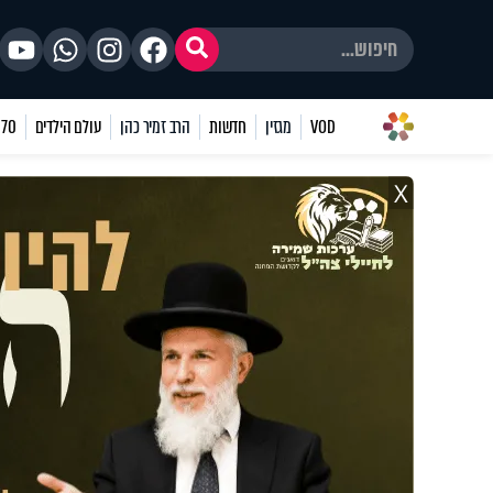
VOD
מגזין
חדשות
הרב זמיר כהן
עולם הילדים
70 שאלות
X