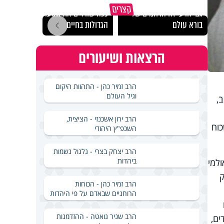
קצרים
גם ׳הרע׳ זה הרחמים של
ככה שורדים את הסערות
האם מ
בורא עולם
הגדולות בחיים
בשבת
הרצאות ושיעורים
הרב זמיר כהן - התהוות היקום
וגיל העולם
,
הרב ירון אשכנזי - הציצית,
כוח
השכפ"ץ היהודי
הרב יצחק בצרי - גלגול נשמות
ביהדות
ב באולמי
ק
הרב זמיר כהן - הכוחות
הרוחניים שבאדם על פי היהדות
הרב שניר גואטה - ההזדמנות
ים,