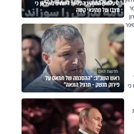
היעלמות המנהיג העליון: דיווחים באיראן כי
סר
מצבו של חמינאי קשה
ן
יפר
חדשות היום
ראש השב"כ: "ההסכמה של חמאס על
פירוק מנשק - תרגיל הונאה"
כי