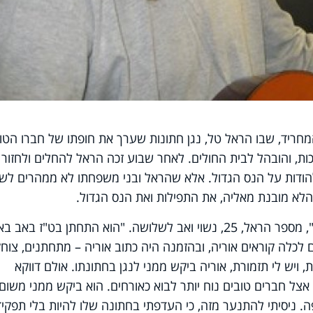
ריד, שבו הראל טל, נגן חתונות שערך את חופתו של חברו הטוב
, והובהל לבית החולים. לאחר שבוע זכה הראל להחלים ולחזור
להודות על הנס הגדול. אלא שהראל ובני משפחתו לא ממהרים לש
לא מובנת מאליה, את התפילות ואת הנס הגדול.
"זו היתה חתונה של חבר טוב שלי, אוריה", מספר הראל, 25, נשוי ואב לשלושה. "הוא התחתן בט"ז בא
 לכלה קוראים אוריה, ובהזמנה היה כתוב אוריה – מתחתנים, צוח
ויש לי תזמורת, אוריה ביקש ממני לנגן בחתונתו. אולם דווקא
אצל חברים טובים נוח יותר לבוא כאורחים. הוא ביקש ממני משום
ה. ניסיתי להתנער מזה, כי העדפתי בחתונה שלו להיות בלי תפקיד