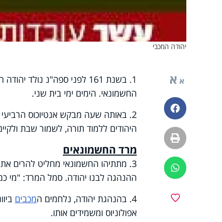
יהודה המכבי
א
1. בשנת 161 לפני ספה"נ נול
א
החשמונאי. הימים ימי בית שני.
פייסבוק
2. באותה שעה מבקש אנטיוכוס הרביעי 
היהודים ללמוד תורה, לשמור שבת ולקיי
הדפסה
מרד החשמונאים
3. מתתיהו החשמונאי מחליט להרים את 
ווטסאפ
ההנהגה לבנו יהודה. סמל המרד: "מי כמו
מועדפים
4. בהנהגת יהודה, נלחמים ה
מכבים
ביוו
אפולוניוס ומשמידים אותו.