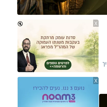
X
🔇
ר
X