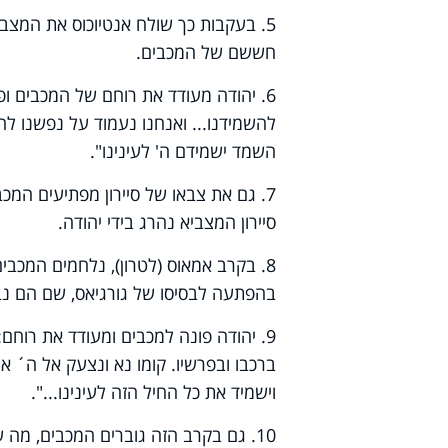
5. בעקבות כך שולח אנטיוכוס את המצבי
חששם של המכבים.
6. יהודה מעודד את רוחם של המכבים ופ
להשמידנו... ואנחנו נעמוד על נפשנו להיל
השמד ישמידם ה' לעינינו".
7. גם את צבאו של סיירון מפתיעים המכב
סיירון המצביא נהרג בידי יהודה.
8. בקרב אמאוס (לטרון), נלחמים המכבי
בהפתעה לבסיסו של גורגיאס, שם הם נ
9. יהודה פונה למכבים ומעודד את רוחם: "זכרו את אבותינו אשר הצילם ה' על ים סוף ברדוף
ברכבו ובפרשיו. קומו נא ונצעק אל ה´ אל
וישמיד את כל החיל הזה לעינינו...".
10. גם בקרב הזה גוברים המכבים, מה