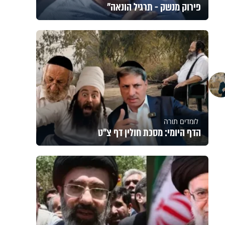
פירוק מנשק - תרגיל הונאה"
לומדים תורה
הדף היומי: מסכת חולין דף צ"ט