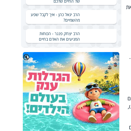
של החיים שלכם
את
הרב יגאל כהן - איך לקבל שפע
מהשמיים?
הרב יצחק פנגר - הכוחות
המניעים את האדם בחיים
X
🔇
ם
,