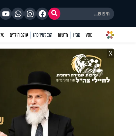
VOD
מגזין
חדשות
הרב זמיר כהן
עולם הילדים
70 שאלות
X