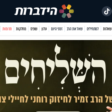
למתחילים
שאל את הרב
זמני היום
עלון
שופס
מחלקות
תרומות