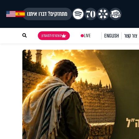
מתחזקים? דברו איתנו
צור קשר
ENGLISH
LIVE
הצטרפו למועדון