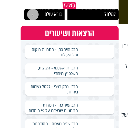
קצרים
מדוע האמונה נמשלה
גם ׳הרע׳ זה הרחמים של
האם מ
למלח?
בורא עולם
בשבת
הרצאות ושיעורים
הו
הרב זמיר כהן - התהוות היקום
וגיל העולם
ל
הרב ירון אשכנזי - הציצית,
השכפ"ץ היהודי
הרב יצחק בצרי - גלגול נשמות
ביהדות
הרב זמיר כהן - הכוחות
הרוחניים שבאדם על פי היהדות
של
הרב שניר גואטה - ההזדמנות