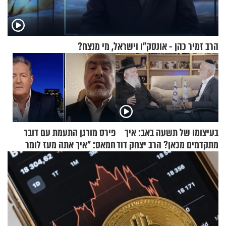
הרב זמיר כהן - אונסק"ו וישראל, מי מנצח?
בעיצומו של תשעה באב: איך
פירס מורגן התעמת עם דובר
מתקדמים מכאן? הרב יצחק דוד
חמאס: "איך אתה מעז לומר
גרוסמן בשיחה מיוחדת
שלא ביצעתם פשעי מלחמה?!"