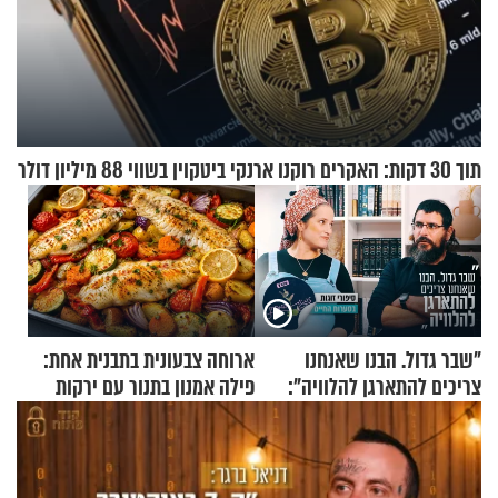
תוך 30 דקות: האקרים רוקנו ארנקי ביטקוין בשווי 88 מיליון דולר
"שבר גדול. הבנו שאנחנו
ארוחה צבעונית בתבנית אחת:
צריכים להתארגן להלוויה":
פילה אמנון בתנור עם ירקות
זוגיות במבחן, הפעם עם מרים
וגד דנינו