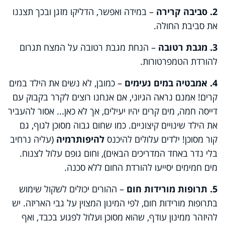
2. סביבה קרירה
– במידה ואפשר, הדליקו מזגן ובכך תצננו
את סביבת החולה.
3. מגבת רטובה
– הנחת מגבת רטובה על המצח תגרום
להורדת הטמפרטורות.
4. אמבטיה במים נעימים
– כמובן, לא נשים את הילד במים
קרים! אמנם נראה הגיוני, אם אנחנו רוצים לקרר בקבוק עם
דייסה חמה, מים קרים יהיו יעילים, אך לא כאן... אסור להעביר
את הילד שינויים קיצוניים. כמו שחום גבוה מסוכן לגוף, גם
קור מסוכן! ילדים עלולים להיכנס
להיפותרמיה
(עליה נרחיב
בלי נדר באחד המדריכים הבאים), וחום גופם עלול לצנוח.
מים חמימים יסייעו להורדת החום ללא סכנה.
5. תרופות מורידות חום
– ההורים יכולים לשקול שימוש
בתרופות מורידות חום, לפי המינון המצוין על גבי האריזה. יש
להיזהר ממינון עודף, שהוא מסוכן ועלול לפגוע בכבד, ואף