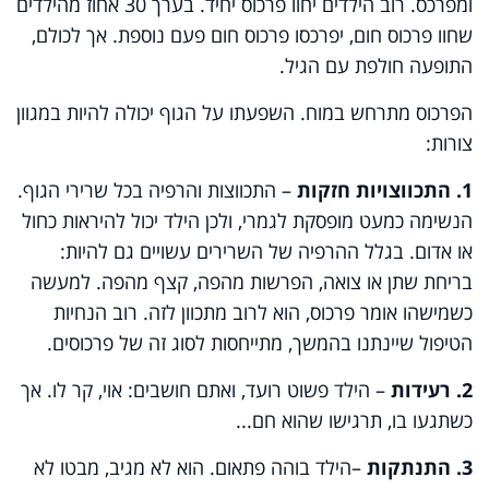
ומפרכס. רוב הילדים יחוו פרכוס יחיד. בערך 30 אחוז מהילדים
שחוו פרכוס חום, יפרכסו פרכוס חום פעם נוספת. אך לכולם,
התופעה חולפת עם הגיל.
הפרכוס מתרחש במוח. השפעתו על הגוף יכולה להיות במגוון
צורות:
1. התכווצויות חזקות
– התכווצות והרפיה בכל שרירי הגוף.
הנשימה כמעט מופסקת לגמרי, ולכן הילד יכול להיראות כחול
או אדום. בגלל ההרפיה של השרירים עשויים גם להיות:
בריחת שתן או צואה, הפרשות מהפה, קצף מהפה. למעשה
כשמישהו אומר פרכוס, הוא לרוב מתכוון לזה. רוב הנחיות
הטיפול שיינתנו בהמשך, מתייחסות לסוג זה של פרכוסים.
2. רעידות
– הילד פשוט רועד, ואתם חושבים: אוי, קר לו. אך
כשתגעו בו, תרגישו שהוא חם...
3. התנתקות
–הילד בוהה פתאום. הוא לא מגיב, מבטו לא