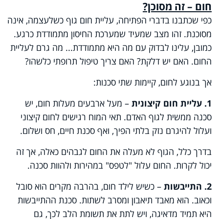
חום – זה מסוכן?
כפי שכתבנו בדברי הפתיחה, עליית חום גוף כשלעצמה, אינה
מסוכנת. זהו מצב שמעיד שמערכת החיסון מתמודדת כרגע.
כמובן, עלינו לבדוק עם מה היא מתמודדת... מה גרם לעליית
החום. האם יש דלקת? האם צריך טיפול תרופתי כלשהו?
אך בנוגע לחום, קיימות שתי סכנות:
1. עליית חום קיצונית
– מעל ארבעים מעלות חום, יש
סכנה ממשית לגוף האדם. תאי המוח רגישים לחום קיצוני
ועלול להיגרם נזק בלתי הפיך, ואף סכנת חיים, חס ושלום.
בדרך כלל, הגוף לא מעלה את החום לגבהים כאלה, אך זה
יכול לקרות. החום עלול "לטפס" במהירות ולהוות סכנה.
2. התייבשות
– כשיש לילד חום, בהרבה מקרים הוא סובל
וכאוב. הוא מאבד תיאבון ומסרב לשתות. סכנת ההתייבשות
היא תמיד מדאיגה, ויש לתת את תשומת הלב לכך, גם