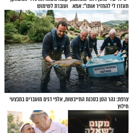
תעזרו לי להחזיר אותו": אמא
ועוברת לשימוש
של יובל בן ה-4 בריאיון דומע
בתלת־אופנועים סולאריים
צרפת: נהר הסן בסכנת התייבשות, אלפי דגים מועברים במבצעי
חילוץ