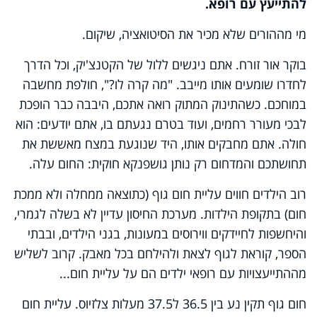
להתייעץ עם רופא.
מי מההורים שלא מכיר את הסיטואציה, שיקום.
בוקר אור זורח. אתם ניגשים ללול של הקטנצ'יק, וכל הדרך
לחדרו שומעים אותו מייבב. "מה קרה לו?", חולפת מחשבה
במוחכם. כשהתינוק המתוק רואה אתכם, היבבה כבר הופכת
לבכי מעורר רחמים, ועוד בטרם נגעתם בו, אתם יודעים: הוא
חולה. אתם מחבקים אותו, היד שנוגעת במצח מאששת את
תחושתכם והמדחום רק נותן גושפנקא חוקית: החום עלה.
רוב הילדים חווים עליית חום גוף (כתוצאה ממחלה ולא ממכת
חום) בתקופת הילדות. מערכת החיסון עדיין לא בשלה לגמרי,
והיחשפות לחיידקים ווירוסים במעונות, בגני הילדים, ובבתי
הספר, קוראת לגוף לצאת ולהילחם בכל מאבק. קרוב לשליש
מההתייעצויות עם רופאי ילדים הם על עליית חום...
חום גוף תקין נע בין 36.5 ל37.5 מעלות צלזיוס. עליית חום