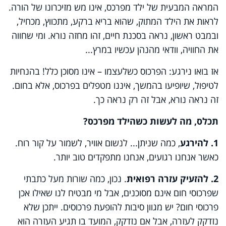
המראה המבעית של ילד מפרכס, אינו מש מזיכרונו של הורה.
לראות את הילד המתוק, שהוא בריא ברקע, מתכווץ, מכחיל,
ובמבט ראשון, נראה בסכנת חיים, זהו מחזה נורא. ומי שחווה
את החוויה, וודאי מהנהן עכשיו במרץ...
אז בואו נירגע: הפרכוס כשלעצמו – אינו מסוכן כלל! בהנחיות
לטיפול, שיופיעו בהמשך, איננו מטפלים בפרכוס, אלא בחום.
זה נראה נורא, אבל זה רק נראה כך.
תכלס, מה לעשות כשהילד מפרכס?
1. להירגע
, כמה שניתן... לנשום אוויר, לשמור על קור רוח.
כאשר אנחנו רגועים, אנחנו מתפקדים טוב יותר.
2. להזעיק עזרה רפואית
. נכון, כמה שורות מעל כתבתי
שפרכוסי חום אינם מסוכנים, אבל מי מבטיח לנו שאילו אכן
פרכוסי חום? יש מגוון סיבות להופעת פרכוסים. ייתכן שלא
נזדקק לעזרה, אבל אם נזדקק, המועד בו תגיע העזרה הוא