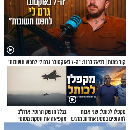
קוד פתוח | דניאל ברגר: "ה-7 באוקטובר גרם לי לחפש תשובות"
מקפלן לכותל: שני אבות
בגלל הנשק הרוסי: ארה"ב
לחטופים במסע אחדות מרגש
מקפיאה את עסקת מטוסי
הקרב לטורקיה