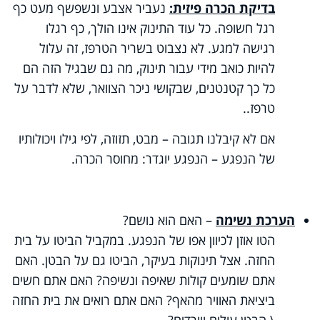
בדיקת הכרה פיזית:
נעביר אצבע ונשפשף מעט כף
רגל חשופה. כל עוד התינוק אינו הולך, כף רגלו
רגישה למגע. לא נצבוט בשריר הטרפז, זה עלול
להיות כואב מידי עבור תינוק, מה גם שבגיל הזה הם
כל כך קטנטנים, שבקושי ניכר הצוואר, שלא לדבר על
טרפז..
אם לא קיבלנו תגובה – מבט, תזוזה, לפי גילו ויכולותיו
של הנפגע – הנפגע יוגדר: מחוסר הכרה.
הערכת נשימה
– האם הוא נושם?
הטו אוזן לכיוון אפו של הנפגע. במקביל הביטו על בית
החזה. אצל תינוקות בעיקר, הביטו גם על הבטן. האם
אתם שומעים קולות שאיפה ונשיפה? האם אתם חשים
ביציאת האוויר מהאף? האם אתם רואים את בית החזה
\ הבטן עולים ויורדים?