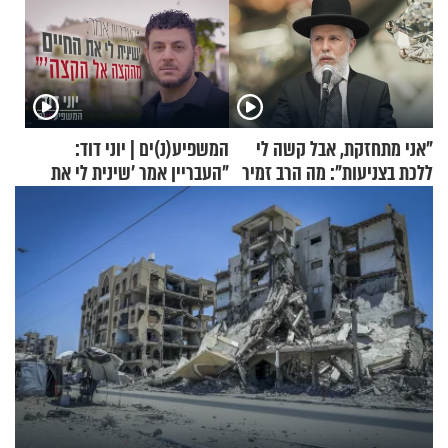
"אני מתחזקת, אבל קשה לי
המשפיע(נ)ים | יוני דוד:
ללכת בצניעות": מה הרב זמיר
"העבריין אמר 'שינית לי את
כהן המליץ לה לעשות?
החיים מהקצה אל הקצה'"