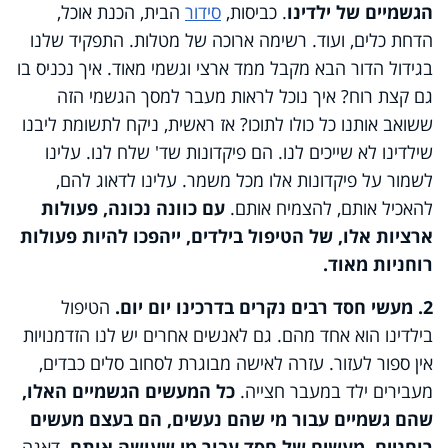
הגשמיים של ילדינו
. כביסות,
סידור
הבית, הכנת אוכל,
הדחת כלים, ועוד. רשימה ארוכה של מטלות. התפקיד שלנו
בגידול הדור הבא מקבל ממד ארצי וגשמי מאוד. איך נכניס בו
גם קצת רוח? איך נוכל לראות מעבר למסך הגשמי הזה
ששואב אותנו כל כולו לתוכו? אז ראשית, ניקח לתשומת ליבנו
שילדינו לא שייכים לנו. הם פיקדונות שד' שלח לנו. עלינו
לשמור על פיקדונות אלו מכל משמר. עלינו לדאוג להם,
להאכיל אותם, להצמיח אותם.
עם כוונה נכונה, פעולות
ארציות אלו, של הטיפול בילדים, ייהפכו להיות פעולות
רוחניות מאוד.
2. מעשי חסד רבים נקרים בדרכינו יום יום.
הטיפול
בילדינו הוא אחד מהם. גם לאנשים אחרים יש לנו הזדמנויות
אין ספור לעזור. עזרה לאישה מבוגרת לסחוב סלים כבדים,
מעבירים ילד במעבר חצייה.
כל המעשים הגשמיים האלו,
שהם גשמיים עבור מי שהם נעשים, הם בעצם מעשים
רוחניים, מעשים של חסד עבור מי שעושה אותם.
דאגה