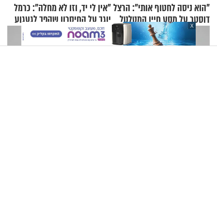
"הוא ניסה לחטוף אותי": הרצל
"אין לי יד, וזו לא מחלה": כרמל
דוסטר על מסע חייו המטלטל
יוגב על החיסרון שהפך לגעגוע
X
איראן מאיימת על בולגריה: "אל תאפשרו למטוסי אמריקנים
להמריא מהשטח שלכם"