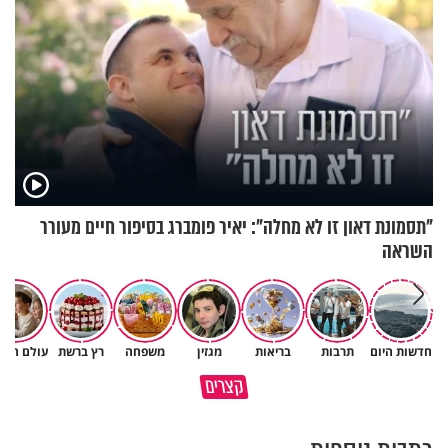
"תסמונת דאון זו לא מחלה": יאיר פומברג בסיפור חיים מעורר
השראה
חדשות היום
תרבות
בריאות
מגזין
משפחה
רץ ברשת
עולם הילד
כל הטיפים לשניצל המושלם של
כך תשמרו על עצמכם ועל בני
קצרים
השף אבי לוי
משפחתיכם בחופש הגדול