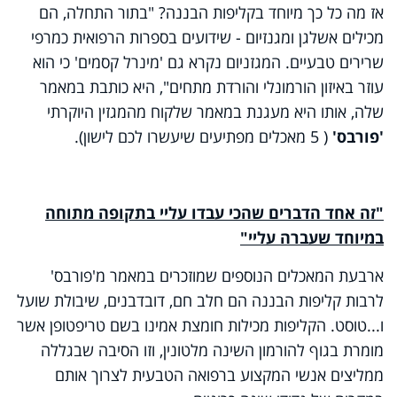
אז מה כל כך מיוחד בקליפות הבננה? "בתור התחלה, הם
מכילים אשלגן ומגנזיום - שידועים בספרות הרפואית כמרפי
שרירים טבעיים. המגזניום נקרא גם 'מינרל קסמים' כי הוא
עוזר באיזון הורמונלי והורדת מתחים", היא כותבת במאמר
שלה, אותו היא מעגנת במאמר שלקוח מהמגזין היוקרתי
'פורבס'
( 5 מאכלים מפתיעים שיעשרו לכם לישון).
"זה אחד הדברים שהכי עבדו עליי בתקופה מתוחה
במיוחד שעברה עליי"
ארבעת המאכלים הנוספים שמוזכרים במאמר מ'פורבס'
לרבות קליפות הבננה הם חלב חם, דובדבנים, שיבולת שועל
ו...טוסט. הקליפות מכילות חומצת אמינו בשם טריפטופן אשר
מומרת בגוף להורמון השינה מלטונין, וזו הסיבה שבגללה
ממליצים אנשי המקצוע ברפואה הטבעית לצרוך אותם