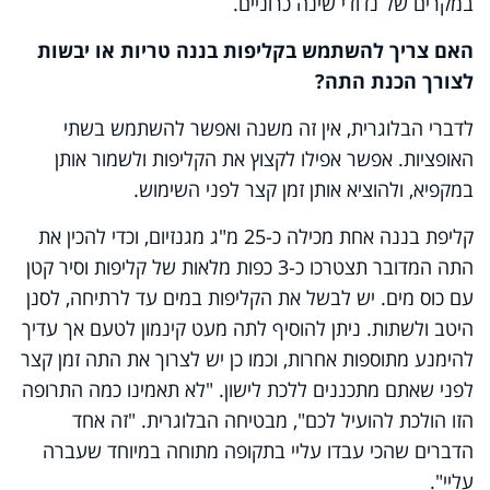
במקרים של נדודי שינה כרוניים.
האם צריך להשתמש בקליפות בננה טריות או יבשות
לצורך הכנת התה?
לדברי הבלוגרית, אין זה משנה ואפשר להשתמש בשתי
האופציות. אפשר אפילו לקצוץ את הקליפות ולשמור אותן
במקפיא, ולהוציא אותן זמן קצר לפני השימוש.
קליפת בננה אחת מכילה כ-25 מ"ג מגנזיום, וכדי להכין את
התה המדובר תצטרכו כ-3 כפות מלאות של קליפות וסיר קטן
עם כוס מים. יש לבשל את הקליפות במים עד לרתיחה, לסנן
היטב ולשתות. ניתן להוסיף לתה מעט קינמון לטעם אך עדיך
להימנע מתוספות אחרות, וכמו כן יש לצרוך את התה זמן קצר
לפני שאתם מתכננים ללכת לישון. "לא תאמינו כמה התרופה
הזו הולכת להועיל לכם", מבטיחה הבלוגרית. "זה אחד
הדברים שהכי עבדו עליי בתקופה מתוחה במיוחד שעברה
עליי".