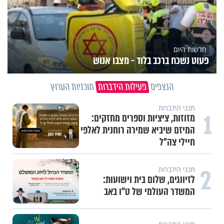
חדשות היום
פעוט נשכח ברכב בלוד - מצבו אנוש
הנצפים
פעילות הידברות
תוכניות הערוץ
תכני הידברות
1
מזוזות, ציציות וספרים מחזקים:
המיזם שיביא שמירה רוחנית לאלפי
חיילי צה"ל
2
תכני הידברות
לזיווגים, שלום בית וישועות:
המשדר העולמי של ט"ו באב