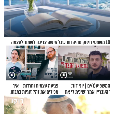
10 משפטי חיזוק מהיהדות שכל אישה צריכה לשמור לעצמה
המשפיע(נ)ים | יוני דוד:
פגיעה עצמית וחרדות – איך
"העבריין אמר 'שינית לי את
מכילים את זה? זוגיות במבחן,
החיים מהקצה אל הקצה'"
הפעם עם יהודית ואלתר כהן