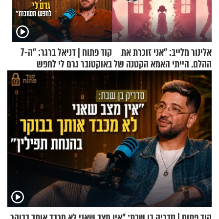
אלינור מלייב: "אני זוכרת את
קוד פתוח | דניאל ברגר: "ה-7
ההלם. הייתי האמא הקטנה של
באוקטובר גרם לי לחפש
הבית"
תשובות"
קוד פתוח | סדריק בן שבת: "אין מצב שאני לא מכבד אותך בבוקר