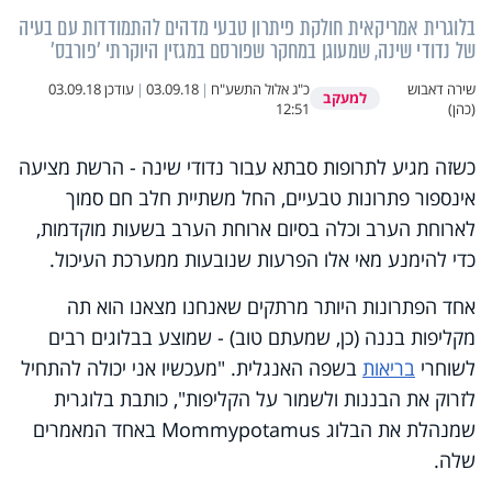
בלוגרית אמריקאית חולקת פיתרון טבעי מדהים להתמודדות עם בעיה
של נדודי שינה, שמעוגן במחקר שפורסם במגזין היוקרתי 'פורבס'
שירה דאבוש
כ"ג אלול התשע"ח
|
03.09.18
|
עודכן
03.09.18
למעקב
(כהן)
12:51
כשזה מגיע לתרופות סבתא עבור נדודי שינה - הרשת מציעה
אינספור פתרונות טבעיים, החל משתיית חלב חם סמוך
לארוחת הערב וכלה בסיום ארוחת הערב בשעות מוקדמות,
כדי להימנע מאי אלו הפרעות שנובעות ממערכת העיכול.
אחד הפתרונות היותר מרתקים שאנחנו מצאנו הוא תה
מקליפות בננה (כן, שמעתם טוב) - שמוצע בבלוגים רבים
לשוחרי
בריאות
בשפה האנגלית. "מעכשיו אני יכולה להתחיל
לזרוק את הבננות ולשמור על הקליפות", כותבת בלוגרית
שמנהלת את הבלוג Mommypotamus באחד המאמרים
שלה.