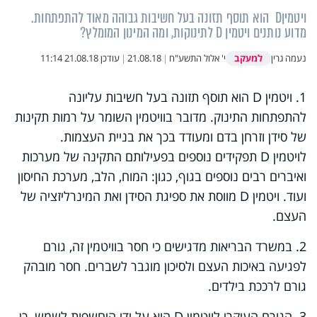
ויטמיןD הוא תוסף תזונה בעל חשיבות גבוהה מאוד להתפתחות.
מדוע נותנים ויטמין D לתינוקות, ומה המינון המומלץ?
למעקב
נעמה גרין
י' אלול התשע"ח
|
21.08.18
|
עודכן
21.08.18 11:14
1. ויטמין
D
הוא תוסף תזונה בעל חשיבות עליונה
להתפתחות התינוק. מדובר בוויטמין השומר על רמות תקינות
של סידן וזרחן בדם ומעודד בכך את בניית העצמות.
לויטמין
D
תפקידים נוספים בפעילותם התקינה של מערכות
ואיברים רבים נוספים בגוף, כגון: המוח, הלב, מערכת החיסון
ועוד. ויטמין
D
מווסת את ספיגת הסידן ואת המינרליזציה של
העצם.
2. במשרד הבריאות מדגישים כי חסר בוויטמין זה, גורם
לפגיעה באיכות העצם ולסיכון מוגבר לשברים. חסר מובהק
גורם לרככת בילדים.
3. הגורם העיקרי לויטמין
D
הוא על ידי היחשפות לשמש. כן