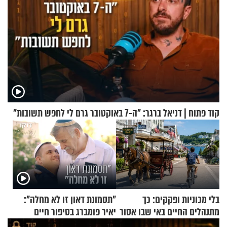
קוד פתוח | דניאל ברגר: "ה-7 באוקטובר גרם לי לחפש תשובות"
בלי מכוניות ופקקים: כך
"תסמונת דאון זו לא מחלה":
מתנהלים החיים באי שבו אסור
יאיר פומברג בסיפור חיים
לנהוג כבר יותר מ-120 שנה
מעורר השראה