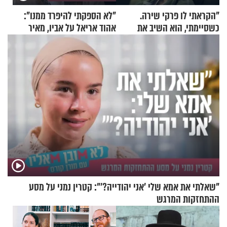
"הקראתי לו פרקי שירה.
"לא הספקתי להיפרד ממנו":
כשסיימתי, הוא השיב את
אהוד אריאל על אביו, מאיר
נשמתו לבורא"
אריאל ז"ל
"שאלתי את אמא שלי 'אני יהודייה?'": קטרין נמני על מסע
ההתחזקות המרגש