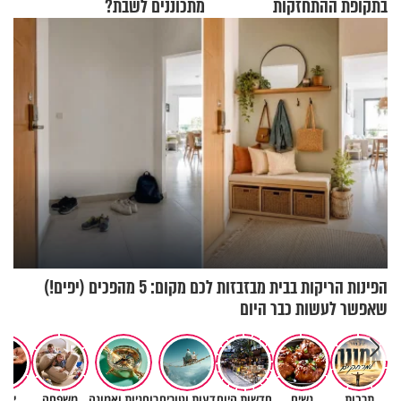
בתקופת ההתחזקות
מתכוננים לשבת?
הפינות הריקות בבית מבזבזות לכם מקום: 5 מהפכים (יפים!)
שאפשר לעשות כבר היום
תרבות
נשים
חדשות היום
דעות וטורים
רוחניות ואמונה
משפחה
יהד