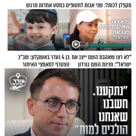
מקפלן לכותל: שני אבות לחטופים במסע אחדות מרגש
"לא רצו שאהבת השם ייצג את
בן 4 נעדר באשקלון: שב"כ
ישראל": חנינת השם גורדון
הצטרף למאמצי האיתור
בריאיון מעורר השראה