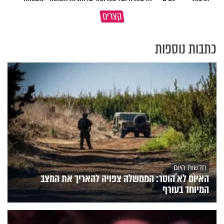
באיזה ארץ לומדים יותר גמרא
קצרים
בדרום קוריאה או בישראל?
כל מה שנשבר יכול להיבנות מחד
כתבות נוספות
חדשות היום
האיום לא הוסר: הממשלה צפויה להאריך את המצב
המיוחד בעורף