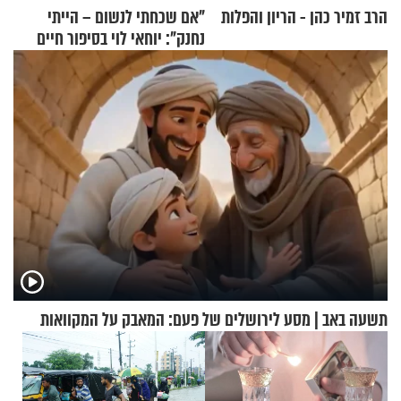
הרב זמיר כהן - הריון והפלות
"אם שכחתי לנשום – הייתי
נחנק": יוחאי לוי בסיפור חיים
מעורר השראה
תשעה באב | מסע לירושלים של פעם: המאבק על המקוואות