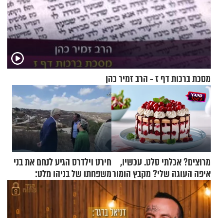
מסכת ברכות דף ז - הרב זמיר כהן
מרוצים? אכלתי סלט. עכשיו,
חירט וילדרס הגיע לנחם את בני
איפה העוגה שלי? מקבץ הומור
משפחתו של בניהו מלט:
כייפי מספר 1
"מיליונים באירופה תומכים
בכם"