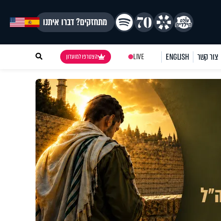
מתחזקים? דברו איתנו
צור קשר
ENGLISH
LIVE
הצטרפו למועדון