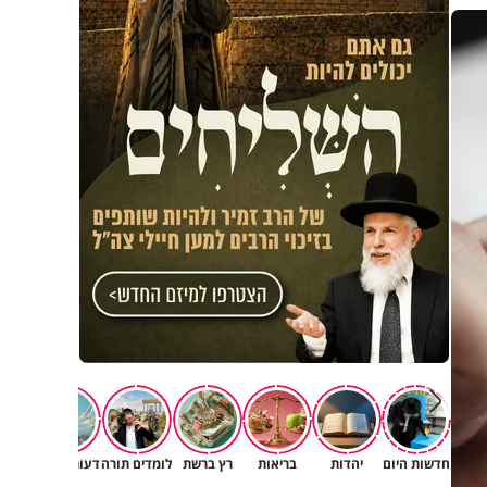
חדשות היום
יהדות
בריאות
רץ ברשת
לומדים תורה
דעות וטורים
תרב