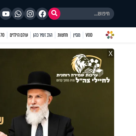
VOD
מגזין
חדשות
הרב זמיר כהן
עולם הילדים
70 שאלות
X