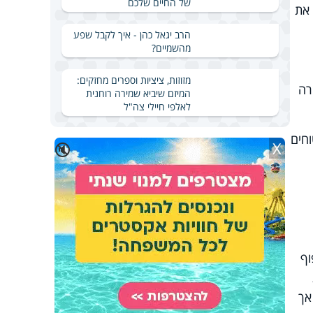
של החיים שלכם
 את
הרב יגאל כהן - איך לקבל שפע
מהשמיים?
מזוזות, ציציות וספרים מחזקים:
רה
המיזם שיביא שמירה רוחנית
לאלפי חיילי צה"ל
וחים
X
🔇
וף
אך