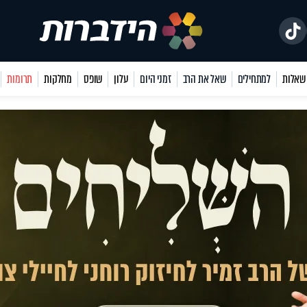
למתחילים
שאל את הרב
זמני היום
עלון
שופס
מחלקות
תרומות