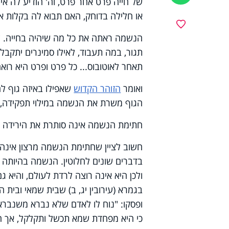
של חייה פרט אחר פרט, וה' הודיע לה איך
או חלילה בדוחק, האם תבוא לה בקלות 
מועדפים
הנשמה ראתה את כל מה שיהיה בחייה. לאיז
תגור, במה תעבוד, לאילו סמינרים יתקבל
תאחר לאוטובוס... כל פרט ופרט היא רוא
ואומר
הזוהר הקדוש
שאפילו באיזה גוף ל
הגוף משרת את הנשמה במילוי תפקידה, ו
חתימת הנשמה אינה סותרת את הירידה ב
חשוב לציין שחתימת הנשמה מרצון אינה ס
בדברים שונים לחלוטין. הנשמה בהיותה ל
ולכן היא אינה רוצה לרדת לעולם, והיא 
בגמרא (עירובין יג, ב) שבית שמאי ובית
ופסקו: "נוח לו לאדם שלא נברא משנבר
כי היא מפחדת שמא תכשל ותקלקל, אך ה' 