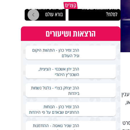
קצרים
מדוע האמונה נמשלה
גם ׳הרע׳ זה הרחמים של
האם מ
למלח?
בורא עולם
בשבת
הרצאות ושיעורים
הרב זמיר כהן - התהוות היקום
וגיל העולם
הרב ירון אשכנזי - הציצית,
השכפ"ץ היהודי
הרב יצחק בצרי - גלגול נשמות
ביהדות
נין
,
הרב זמיר כהן - הכוחות
הרוחניים שבאדם על פי היהדות
סרט
הרב שניר גואטה - ההזדמנות