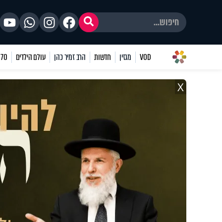
VOD
מגזין
חדשות
הרב זמיר כהן
עולם הילדים
70 שאלות
X