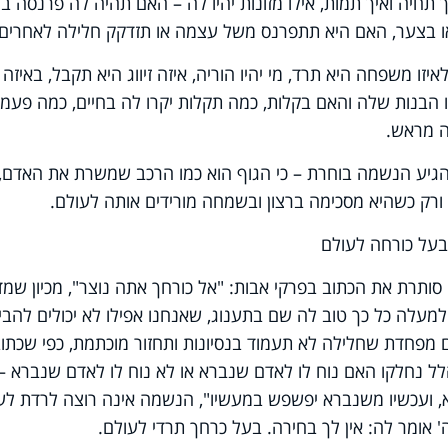
 תחיה ואיך תמות, אילו מזונות יהיו לה – האם תהיה לה פרנסה בר
או בצער, האם היא תתפרנס משל עצמה או תזדקק חלילה לאחרים.
ו משפחה היא תרד, מי יהיו הוריה, איזה זיווג היא תקבל, באיזה 
ו הבנות שלה והאם בקלות, כמה תקלות יקרו לה בחיים, כמה פעמי
ה מראש.
הגיע הנשמה בוחרת – כי הגוף הוא כמו הרכב שמשרת את האדם, 
רק כשהיא מסכימה ברצון ובשמחה מורידים אותה לעולם.
על כורחה לעולם
ותרת את הכתוב בפרקי אבות: "אל כורחך אתה נוצר", מכיון שמד
מעלה כל כך טוב לה שם בתענוג, שאנחנו אפילו לא יכולים להבין
גם מפחדת שחלילה לא תעמוד בנסיונות ותחזור מוכתמת, כפי שכתו
 הלל נחלקו האם נוח לו לאדם שנברא או לא נוח לו לאדם שנברא –
א, ועכשיו משנברא יפשפש במעשיו", הנשמה אינה רוצה לרדת לע
אומר לה: אין לך בחירה. בעל כרחך תרדי לעולם.