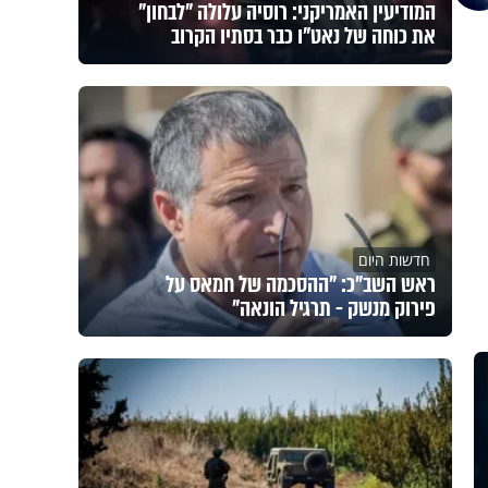
המודיעין האמריקני: רוסיה עלולה "לבחון"
את כוחה של נאט"ו כבר בסתיו הקרוב
חדשות היום
ראש השב"כ: "ההסכמה של חמאס על
פירוק מנשק - תרגיל הונאה"