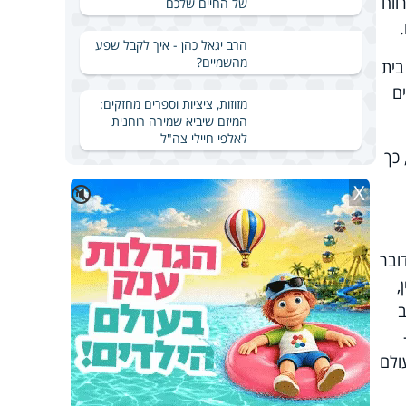
ווח
של החיים שלכם
הרב יגאל כהן - איך לקבל שפע
מהשמיים?
בית
ם
מזוזות, ציציות וספרים מחזקים:
המיזם שיביא שמירה רוחנית
לאלפי חיילי צה"ל
כך
X
🔇
ובר
,
ב
ולם