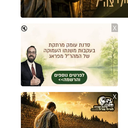
X
🔇
X