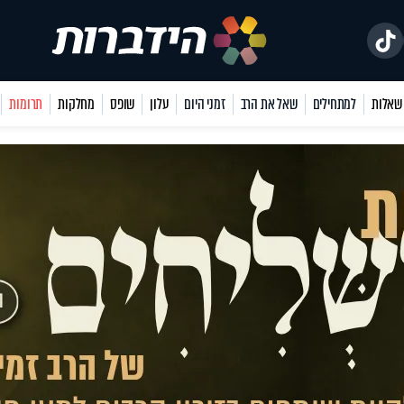
למתחילים
שאל את הרב
זמני היום
עלון
שופס
מחלקות
תרומות