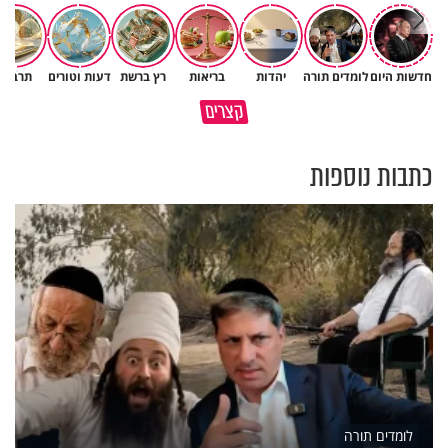
חדשות היום
לומדים תורה
יהדות
בריאות
רץ ברשת
דעות וטורים
תרבות
גם ׳הרע׳ זה הרחמים של בורא
קצרים
מדוע האמונה נמשלה למלח?
עולם
כתבות נוספות
לומדים תורה