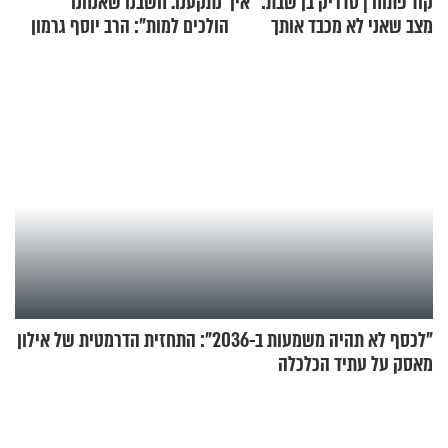
קוד פתוח | סדריק בן שבת: "אין
"נתקענו. חשבנו שאנחנו
מצב שאני לא מכבד אותך
הולכים למות": הרב יוסף גרמון
בבוקר בהנחת תפילין"
בריאיון מרתק
"לכסף לא תהיה משמעות ב-2036": התחזית הדרמטית של אילון
מאסק על עתיד הכלכלה