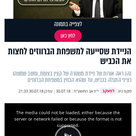
לצפייה בתמונה
לחץ כאן
הניידת שסייעה למשפחת הברווזים לחצות
את הכביש
נהג ראה אורות של ניידת משטרה של קצין בצומת, וחשב שמשהו
רציני התגלה בכביש, עד שהוא הבחין במשפחת הברווזים
למעקב
פוקס ניוז
י"ח אב התשע"ח
|
30.07.18
|
עודכן
30.07.18 21:33
This
is
a
The media could not be loaded, either because the
modal
window.
server or network failed or because the format is not
supported.