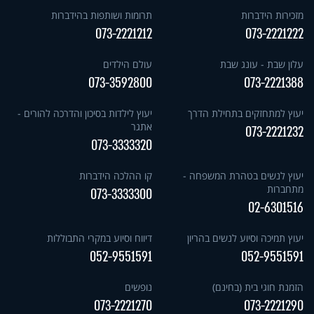
מזכירות הידברות
תרומות ושותפות בהידברות
073-2221212
073-2221222
עלון שבת - עונג שבת
עולם הילדים
073-3592800
073-2221388
יעוץ למתחזקים בתחילת הדרך
יעוץ לילדות בסיכון והדרכה להורים -
אתגר
073-2221232
073-3333320
יעוץ לנשים בטהרת המשפחה -
קו ההלכה הידברות
מתחברות
073-3333300
02-6301516
יעוץ תמיכה וסיוע לנשים בהריון
דיווח וסיוע במקרי התבוללות
052-9551591
052-9551591
הזמנת חוגי בית (בחינם)
נופשים
073-2221270
073-2221290