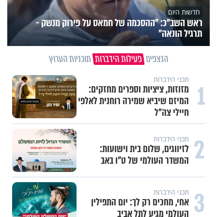
חדשות היום
ראש השב"כ: "ההסכמה של חמאס על פירוק מנשק -
תרגיל הונאה"
הנצפים
פעילות הידברות
תוכניות הערוץ
תכני הידברות
1
מזוזות, ציציות וספרים מחזקים:
המיזם שיביא שמירה רוחנית לאלפי
חיילי צה"ל
2
תכני הידברות
לזיווגים, שלום בית וישועות:
המשדר העולמי של ט"ו באב
3
תכני הידברות
אחי, מחכים רק לך: יום התפילין
העולמי מגיע לתל אביב