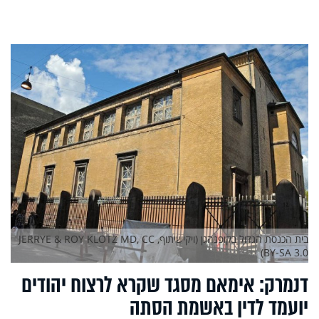
בית הכנסת הגדול בקופנהגן (ויקישיתוף, JERRYE & ROY KLOTZ MD, CC
BY-SA 3.0)
דנמרק: אימאם מסגד שקרא לרצוח יהודים
יועמד לדין באשמת הסתה