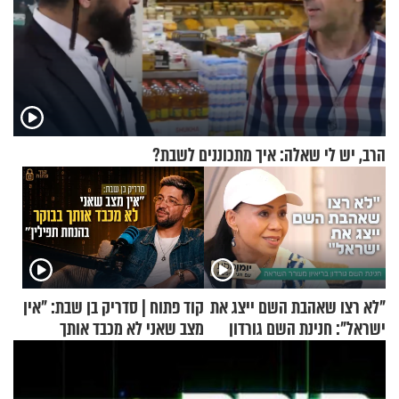
הרב, יש לי שאלה: איך מתכוננים לשבת?
"לא רצו שאהבת השם ייצג את
קוד פתוח | סדריק בן שבת: "אין
ישראל": חנינת השם גורדון
מצב שאני לא מכבד אותך
בריאיון מעורר השראה
בבוקר בהנחת תפילין"