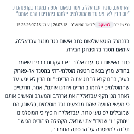
האימאם, מונזר עבדאללה, אמר בנאום הטפה במסגד בקופנהגן כי
"יום הדין לא יגיע עד שהמוסלמים יילחמו ביהודים ויהרגו אותם"
למעקב
גבי שניידר
י"ד אב התשע"ח
|
26.07.18
|
עודכן
26.07.18 15:25
בדנמרק הוגש שלשום כתב אישום נגד מונזר עבדאללה,
אימאם מסגד בקופנהגן הבירה.
כתב האישום נגד עבדאללה בא בעקבות דברים שאמר
בחודש מרץ בנאום הטפה מוסלמי-דתי במסגד אל-פארוק
בעיר, בהם קרא להרוג את היהודים: "יום הדין לא יגיע עד
שהמוסלמים יילחמו ביהודים ויהרגו אותם", אמר. חודשיים
לאחר מכן תקף עבדאללה את ארה"ב והמערב והאשים אותם
כי מעשי הזוועה שהם מבצעים נגד מוסלמים, כלשונו, הם
שמובילים לפיגועי טרור. עבדאללה הוסיף כי המוסלמים
"ימחקו" ו"ישמידו" את ישראל. הקהילה היהודית הגישה
תלונה למשטרה על ההסתה החמורה.