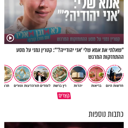
"שאלתי את אמא שלי 'אני יהודייה?'": קטרין נמני על מסע
ההתחזקות המרגש
חדשות היום
בריאות
יהדות
רץ ברשת
לומדים תורה
דעות וטורים
תרבות
ככה שורדים את הסערות הגדולות
קצרים
בחיים
כאילו שזכיתם במאה מיליון דולר
כתבות נוספות